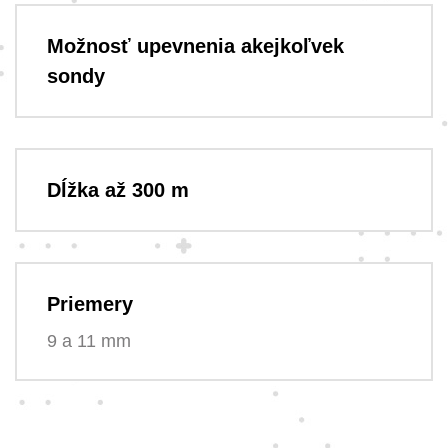
Možnosť upevnenia akejkoľvek
sondy
Dĺžka až 300 m
Priemery
9 a 11 mm