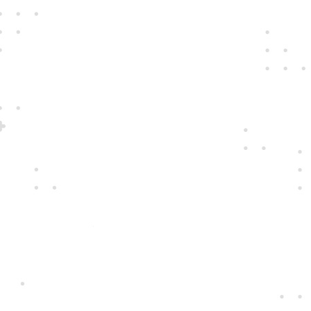
Jedine
fair play
Konáme na rovinu a na nič sa nehráme.
Správame sa tak k zákazníkom i sebe
navzájom.