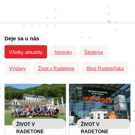
Deje sa u nás
Všetky aktuality
Novinky
Školenia
Výstavy
Život v Radetone
Blog Radetoňáka
ŽIVOT V
ŽIVOT V
RADETONE
RADETONE