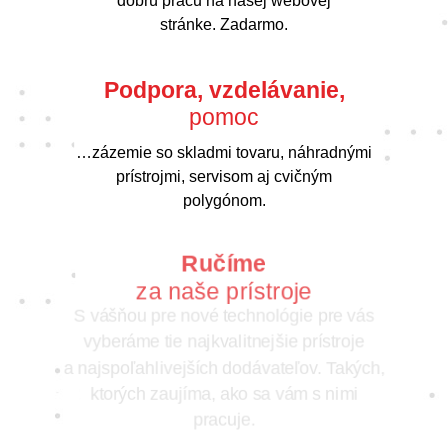
dobrú prácu na našej webovej
stránke. Zadarmo.
Podpora, vzdelávanie,
pomoc
…zázemie so skladmi tovaru, náhradnými
prístrojmi, servisom aj cvičným
polygónom.
Ručíme
za naše prístroje
S vášňou pre nové technológie pre vás
vyberáme tie najkvalitnejšie prístroje
a najspoľahlivejších dodávateľov. Takých,
ktorých zaujíma, ako sa vám s nimi
pracuje.