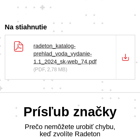
Na stiahnutie
radeton_katalog-
prehlad_voda_vydanie-
1.1_2024_sk-web_74.pdf
(PDF, 2,78 MB)
Prísľub značky
Prečo nemôžete urobiť chybu,
keď zvolíte Radeton