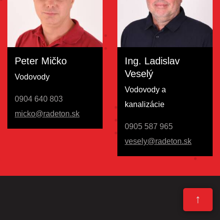
Peter Mičko
Ing. Ladislav
Veselý
Vodovody
Vodovody a
0904 640 803
kanalizácie
micko@radeton.sk
0905 587 965
vesely@radeton.sk
↑