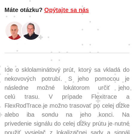
Máte otázku?
Opýtajte sa nás
Ide o sklolaminátový prút, ktorý sa vkladá do
nekovových potrubí. S jeho pomocou je
následne možné lokátorom určiť jeho
celú trasu. V prípade Flexitrace a
FlexRodTrace je možno trasovať po celej dĺžke
alebo iba sondu na jeho konci. Na
privedenie signálu do celej dĺžky prútu je nutné
použiť vysielač z lokalizačnej sady a signál