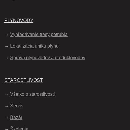
PLYNOVODY
Vyhľadávanie trasy potrubia
Lokalizácia úniku plynu
Správa plynovodov a produktovodov
STAROSTLIVOSŤ
Všetko o starostlivosti
Servis
Bazár
Školenia