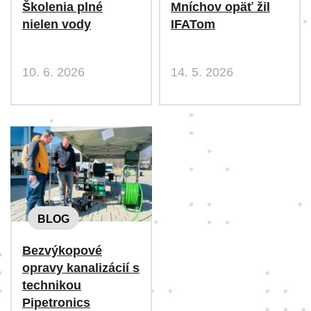
Školenia plné
Mníchov opäť žil
nielen vody
IFATom
10. 6. 2026
14. 5. 2026
BLOG
Bezvýkopové
opravy kanalizácií s
technikou
Pipetronics