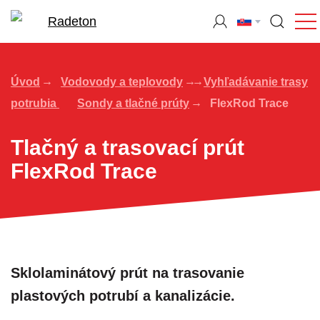
Úvod
Vodovody a teplovody
Vyhľadávanie trasy
potrubia
Sondy a tlačné prúty
FlexRod Trace
Tlačný a trasovací prút
FlexRod Trace
Sklolaminátový prút na trasovanie
plastových potrubí a kanalizácie.