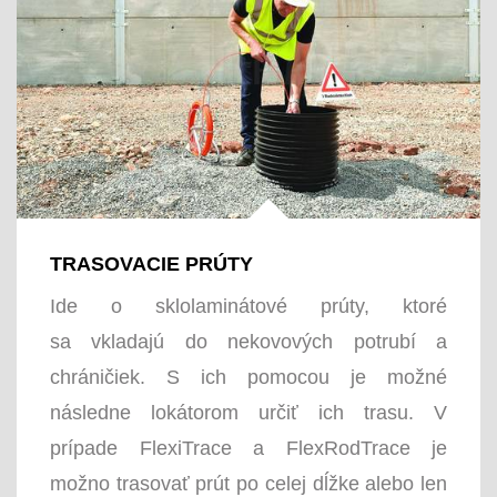
TRASOVACIE PRÚTY
Ide o sklolaminátové prúty, ktoré
sa vkladajú do nekovových potrubí a
chráničiek. S ich pomocou je možné
následne lokátorom určiť ich trasu. V
prípade FlexiTrace a FlexRodTrace je
možno trasovať prút po celej dĺžke alebo len