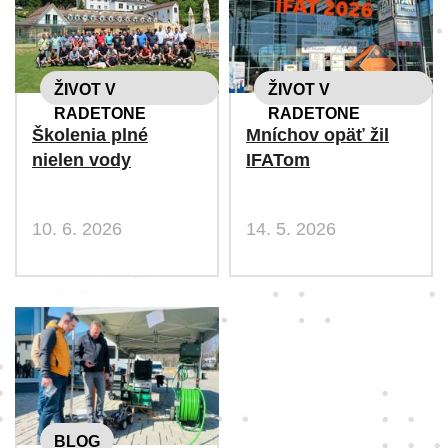
ŽIVOT V
ŽIVOT V
RADETONE
RADETONE
Školenia plné
Mníchov opäť žil
nielen vody
IFATom
10. 6. 2026
14. 5. 2026
BLOG