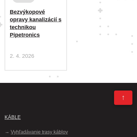
Bezvýkopové
opravy kanalizácií s
technikou
Pipetronics
2. 4. 2026
↑
KÁBLE
Vyhľadávanie trasy káblov