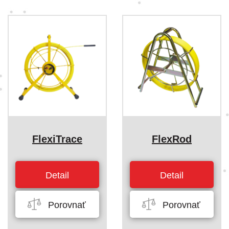
FlexiTrace
FlexRod
Detail
Detail
Porovnať
Porovnať