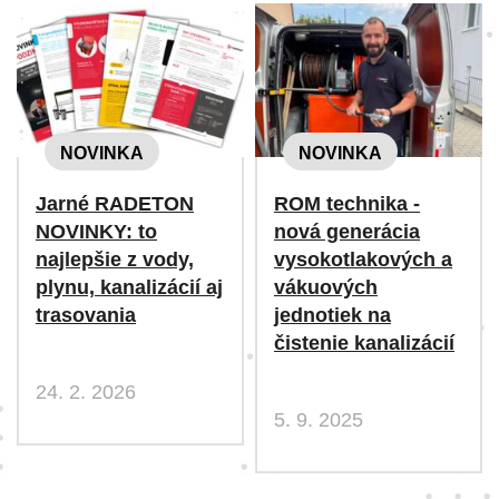
NOVINKA
NOVINKA
Jarné RADETON
ROM technika -
NOVINKY: to
nová generácia
najlepšie z vody,
vysokotlakových a
plynu, kanalizácií aj
vákuových
trasovania
jednotiek na
čistenie kanalizácií
24. 2. 2026
5. 9. 2025