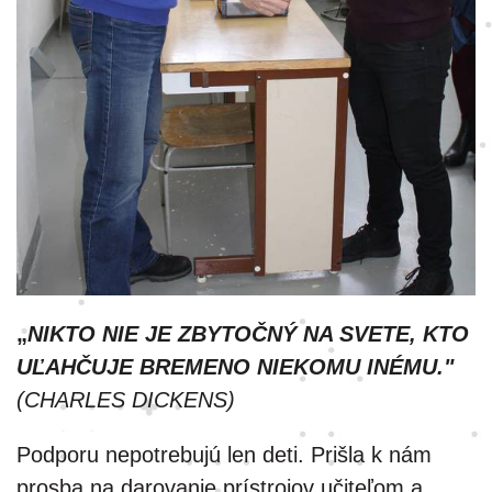
„
NIKTO NIE JE ZBYTOČNÝ NA SVETE, KTO
UĽAHČUJE BREMENO NIEKOMU INÉMU."
(CHARLES DICKENS)
Podporu nepotrebujú len deti. Prišla k nám
prosba na darovanie prístrojov učiteľom a