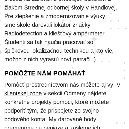
žiakom Strednej odbornej školy v Handlovej.
Pre zlepšenie a zmodernizovanie výuky
sme škole darovali lokátor značky
Radiodetection a kliešťový ampérmeter.
Študenti sa tak naučia pracovať so
špičkovou lokalizačnou technikou a kto vie,
možno z nich vyrastú noví pátrači :).
POM
Ô
ŽTE NÁM POMÁHAŤ
Pomôcť prostredníctvom nás môžete aj vy! V
klientskej zóne
v sekcii Odmeny nájdete
konkrétne projekty pomoci, ktoré môžete
podporiť tým, že prispejete zo svojho
bodového konta. My darované body
premeníme na peniaze a zašleme ich