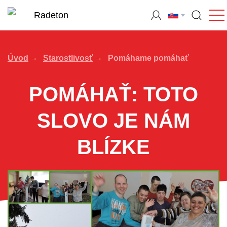
Úvod
Starostlivosť
Pomáhame pomáhať
POMÁHAŤ: TOTO
SLOVO JE NÁM
BLÍZKE