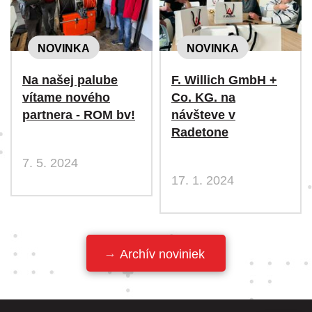
NOVINKA
NOVINKA
Na našej palube
F. Willich GmbH +
vítame nového
Co. KG. na
partnera - ROM bv!
návšteve v
Radetone
7. 5. 2024
17. 1. 2024
Archív noviniek