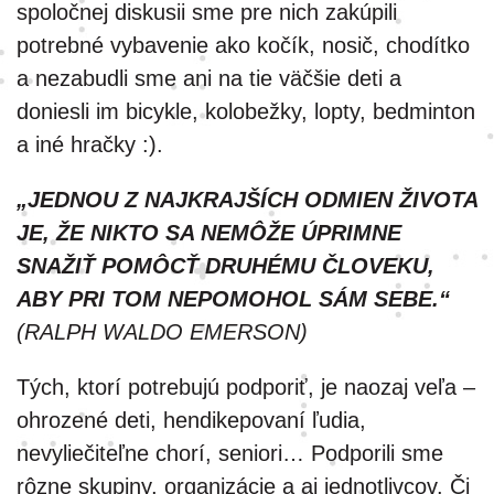
spoločnej diskusii sme pre nich zakúpili
potrebné vybavenie ako kočík, nosič, chodítko
a nezabudli sme ani na tie väčšie deti a
doniesli im bicykle, kolobežky, lopty, bedminton
a iné hračky :).
„JEDNOU Z NAJKRAJŠÍCH ODMIEN ŽIVOTA
JE, ŽE NIKTO SA NEMÔŽE ÚPRIMNE
SNAŽIŤ POMÔCŤ DRUHÉMU ČLOVEKU,
ABY PRI TOM NEPOMOHOL SÁM SEBE.“
(RALPH WALDO EMERSON)
Tých, ktorí potrebujú podporiť, je naozaj veľa –
ohrozené deti, hendikepovaní ľudia,
nevyliečiteľne chorí, seniori… Podporili sme
rôzne skupiny, organizácie a aj jednotlivcov. Či