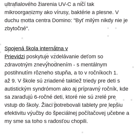
ultrafialového žiarenia UV-C a ničí tak
mikroorganizmy ako vírusy, baktérie a plesne. V
duchu motta centra Domino: "Byť milým nikdy nie je
zbytočné".
Spojená škola internátna v
Prievidzi
poskytuje vzdelávanie deťom so
zdravotným znevýhodnením - s mentálnym
postihnutím rôzneho stupňa, a to v ročníkoch 1.
až 9. V škole sú zriadené taktiež triedy pre deti s
autistickým syndrómom ako aj prípravný ročník, kde
sa zaraďujú 6-ročné deti, ktoré nie sú zrelé pre
vstup do školy. Žiaci potrebovali tablety pre lepšiu
efektivitu výučby do špeciálnej počítačovej učebne a
my sme sa toho s radosťou chopili.