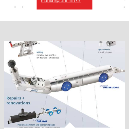
manko@radeton.sk