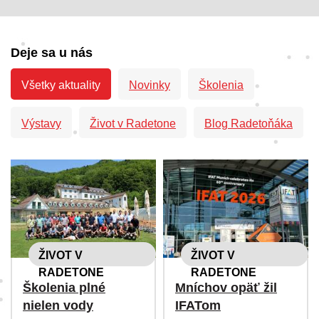
Deje sa u nás
Všetky aktuality
Novinky
Školenia
Výstavy
Život v Radetone
Blog Radetoňáka
ŽIVOT V
ŽIVOT V
RADETONE
RADETONE
Školenia plné
Mníchov opäť žil
nielen vody
IFATom