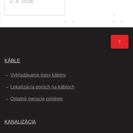
2. 4. 2026
↑
KÁBLE
Vyhľadávanie trasy káblov
Lokalizácia porúch na kábloch
Ostatné meracie prístroje
KANALIZÁCIA