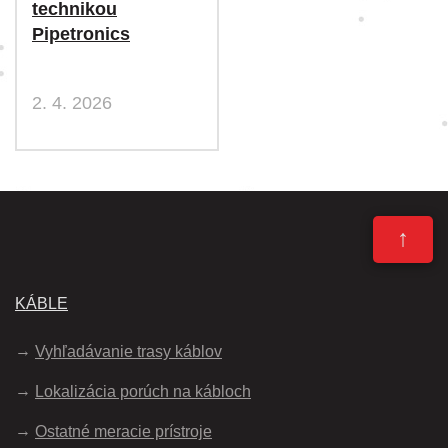
technikou
Pipetronics
2. 4. 2026
↑
KÁBLE
Vyhľadávanie trasy káblov
Lokalizácia porúch na kábloch
Ostatné meracie prístroje