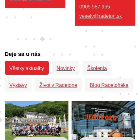
0905 587 965
vesely@radeton.sk
Deje sa u nás
Všetky aktuality
Novinky
Školenia
Výstavy
Život v Radetone
Blog Radetoňáka