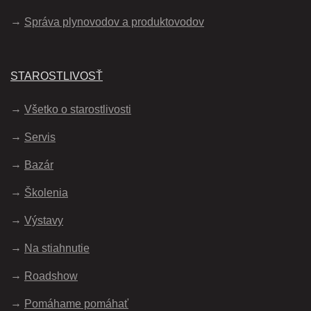
Správa plynovodov a produktovodov
STAROSTLIVOSŤ
Všetko o starostlivosti
Servis
Bazár
Školenia
Výstavy
Na stiahnutie
Roadshow
Pomáhame pomáhať