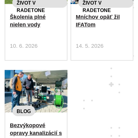
ŽIVOT V
ŽIVOT V
RADETONE
RADETONE
Školenia plné
Mníchov opäť žil
nielen vody
IFATom
10. 6. 2026
14. 5. 2026
BLOG
Bezvýkopové
opravy kanalizácií s