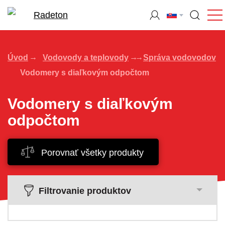
Úvod
Vodovody a teplovody
Správa vodovodov
Vodomery s diaľkovým odpočtom
Vodomery s diaľkovým
odpočtom
Porovnať všetky produkty
Filtrovanie produktov