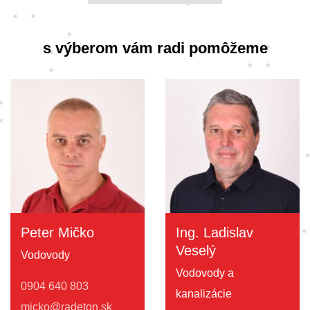
s výberom vám radi pomôžeme
Peter Mičko
Ing. Ladislav
Veselý
Vodovody
Vodovody a
0904 640 803
kanalizácie
micko@radeton.sk