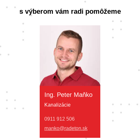
s výberom vám radi pomôžeme
Ing. Peter Maňko
Kanalizácie
0911 912 506
manko@radeton.sk