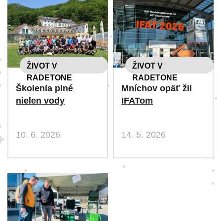
ŽIVOT V
ŽIVOT V
RADETONE
RADETONE
Školenia plné
Mníchov opäť žil
nielen vody
IFATom
10. 6. 2026
14. 5. 2026