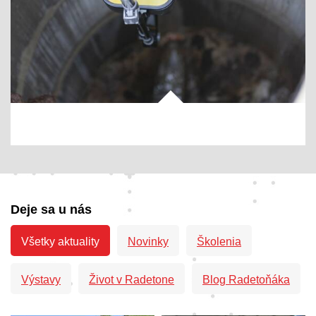
Deje sa u nás
Všetky aktuality
Novinky
Školenia
Výstavy
Život v Radetone
Blog Radetoňáka