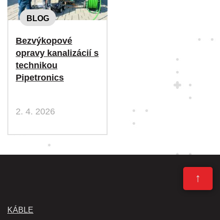
BLOG
Bezvýkopové
opravy kanalizácií s
technikou
Pipetronics
2. 4. 2026
↑
KÁBLE