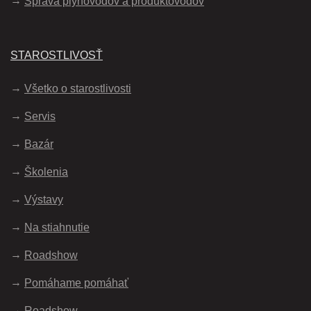
Správa plynovodov a produktovodov
STAROSTLIVOSŤ
Všetko o starostlivosti
Servis
Bazár
Školenia
Výstavy
Na stiahnutie
Roadshow
Pomáhame pomáhať
Roadshow