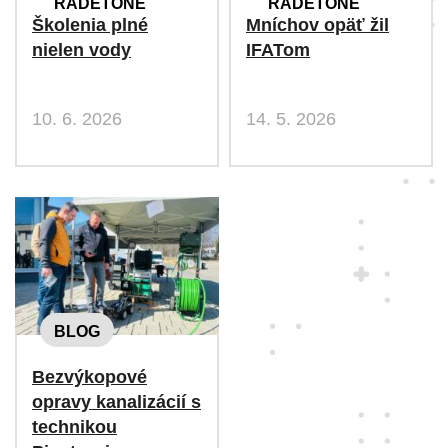
RADETONE
RADETONE
Školenia plné
Mníchov opäť žil
nielen vody
IFATom
10. 6. 2026
14. 5. 2026
BLOG
Bezvýkopové
opravy kanalizácií s
technikou