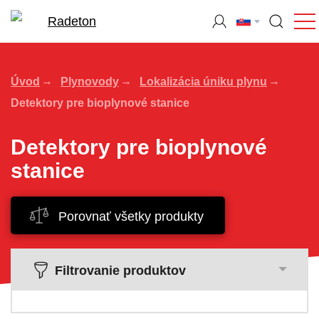
Úvod
Plynovody
Lokalizácia úniku plynu
Detektory pre bioplynové stanice
Detektory pre bioplynové
stanice
Porovnať všetky produkty
Filtrovanie produktov