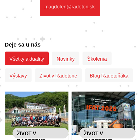
magdolen@radeton.sk
Deje sa u nás
Všetky aktuality
Novinky
Školenia
Výstavy
Život v Radetone
Blog Radetoňáka
ŽIVOT V
ŽIVOT V