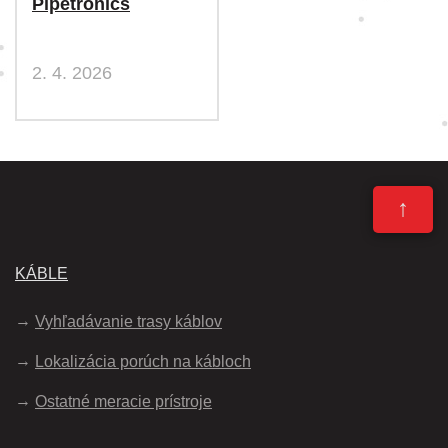
Pipetronics
2. 4. 2026
↑
KÁBLE
Vyhľadávanie trasy káblov
Lokalizácia porúch na kábloch
Ostatné meracie prístroje