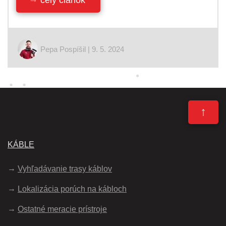
celý článok
Pepa Pospíšil | 9. 5. 2024
↑
KÁBLE
Vyhľadávanie trasy káblov
Lokalizácia porúch na kábloch
Ostatné meracie prístroje