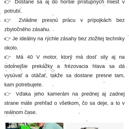
👉 Dostane sa aj do horšie prístupných miest v
potrubí.
👉 Zvládne presnú prácu v prípojkách bez
zbytočného zásahu.
👉 Je ideálny na rýchle zásahy bez zložitej techniky
okolo.
👉 Má 40 V motor, ktorý má dosť sily aj na
odolnejšie prekážky a frézovacia hlava sa dá
vysúvať a otáčať, takže sa dostane presne tam,
kam potrebujete.
👉 Vďaka jeho kamerám na prednej aj zadnej
strane máte prehľad o všetkom, čo sa deje, a to v
reálnom čase.