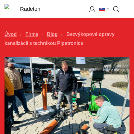
Úvod
Firma
Blog
Bezvýkopové opravy
kanalizácií s technikou Pipetronics