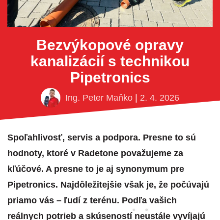
Bezvýkopové opravy
kanalizácií s technikou
Pipetronics
Ing. Peter Maňko
|
2. 4. 2026
Spoľahlivosť, servis a podpora. Presne to sú
hodnoty, ktoré v Radetone považujeme za
kľúčové. A presne to je aj synonymum pre
Pipetronics. Najdôležitejšie však je, že počúvajú
priamo vás – ľudí z terénu. Podľa vašich
reálnych potrieb a skúseností neustále vyvíjajú