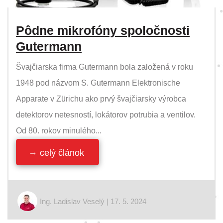
Pôdne mikrofóny spoločnosti
Gutermann
Švajčiarska firma Gutermann bola založená v roku
1948 pod názvom S. Gutermann Elektronische
Apparate v Zürichu ako prvý švajčiarsky výrobca
detektorov netesností, lokátorov potrubia a ventilov.
Od 80. rokov minulého...
celý článok
Ing. Ladislav Veselý | 17. 5. 2024