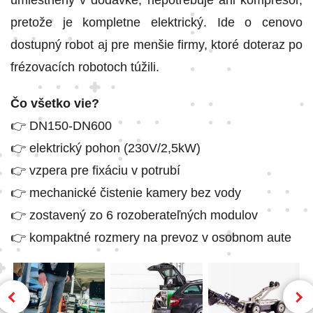
umiestnený v dodávke, nepotrebuje ani kompresor,
pretože je kompletne elektrický. Ide o cenovo
dostupný robot aj pre menšie firmy, ktoré doteraz po
frézovacích robotoch túžili.
Čo všetko vie?
👉 DN150-DN600
👉 elektrický pohon (230V/2,5kW)
👉 vzpera pre fixáciu v potrubí
👉 mechanické čistenie kamery bez vody
👉 zostavený zo 6 rozoberateľných modulov
👉 kompaktné rozmery na prevoz v osobnom aute