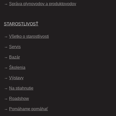
Správa plynovodov a produktovodov
STAROSTLIVOSŤ
Všetko o starostlivosti
Servis
Bazár
Školenia
Výstavy
Na stiahnutie
Roadshow
Pomáhame pomáhať