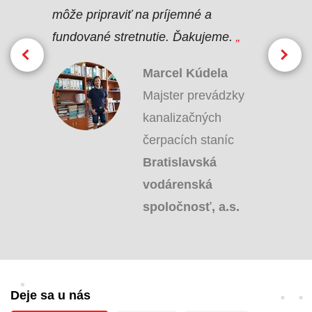
 ktorá sa
môže pripraviť na príjemné a
sme príst
ou. Na
fundované stretnutie. Ďakujeme.
„
prístroj 
D4000 a
ŽSR. Tra
Marcel Kúdela
Majster prevádzky
av
kanalizačných
čerpacích staníc
racovník
Bratislavská
nosti
vodárenská
ovenská
spoločnosť, a.s.
á
, a.s.
Deje sa u nás