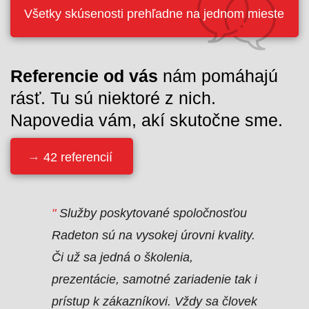
Všetky skúsenosti prehľadne na jednom mieste
Referencie od vás
nám pomáhajú
rásť. Tu sú niektoré z nich.
Napovedia vám, akí skutočne sme.
42 referencií
lo
"
Služby poskytované spoločnosťou
"
Spoločn
ka.
Radeton sú na vysokej úrovni kvality.
na zákla
on -
Či už sa jedná o školenia,
mňa zaují
ame ho na
prezentácie, samotné zariadenie tak i
zapožiča
 ťažké
prístup k zákazníkovi. Vždy sa človek
(1 mesia