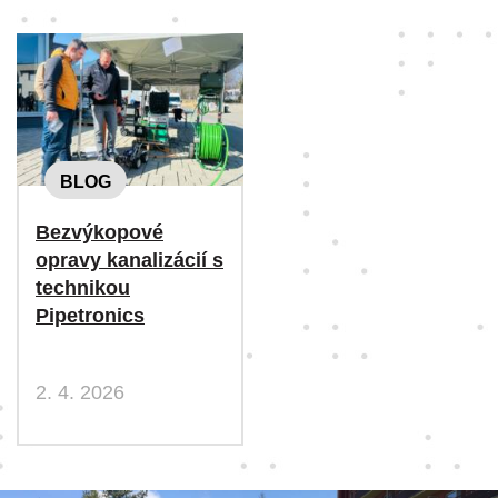
BLOG
Bezvýkopové
opravy kanalizácií s
technikou
Pipetronics
2. 4. 2026