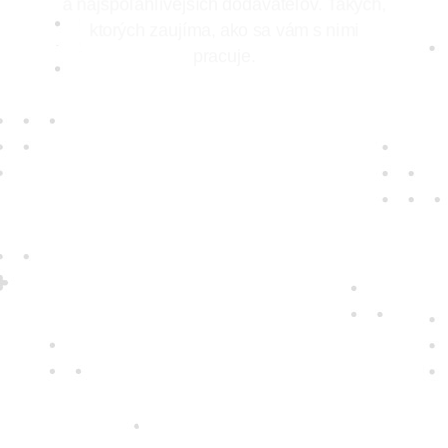
a najspoľahlivejších dodávateľov. Takých,
ktorých zaujíma, ako sa vám s nimi
pracuje.
Jedine
fair play
Konáme na rovinu a na nič sa nehráme.
Správame sa tak k zákazníkom i sebe
navzájom.
35 rokov
skúseností