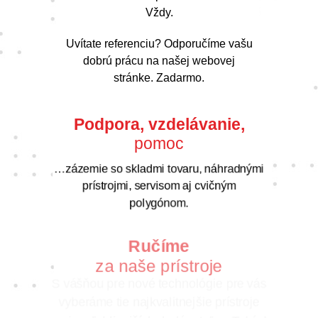
Vždy.
Uvítate referenciu? Odporučíme vašu
dobrú prácu na našej webovej
stránke. Zadarmo.
Podpora, vzdelávanie,
pomoc
…zázemie so skladmi tovaru, náhradnými
prístrojmi, servisom aj cvičným
polygónom.
Ručíme
za naše prístroje
S vášňou pre nové technológie pre vás
vyberáme tie najkvalitnejšie prístroje