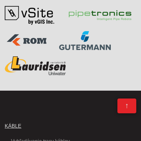
↑
KÁBLE