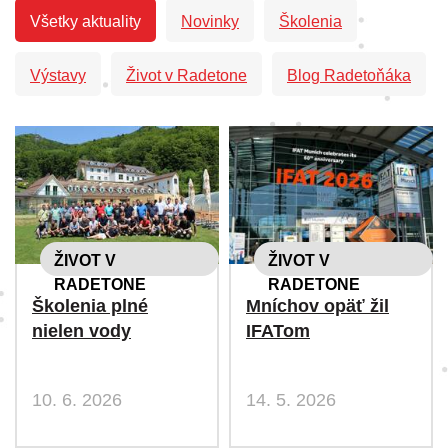
Všetky aktuality
Novinky
Školenia
Výstavy
Život v Radetone
Blog Radetoňáka
ŽIVOT V
ŽIVOT V
RADETONE
RADETONE
Školenia plné
Mníchov opäť žil
nielen vody
IFATom
10. 6. 2026
14. 5. 2026