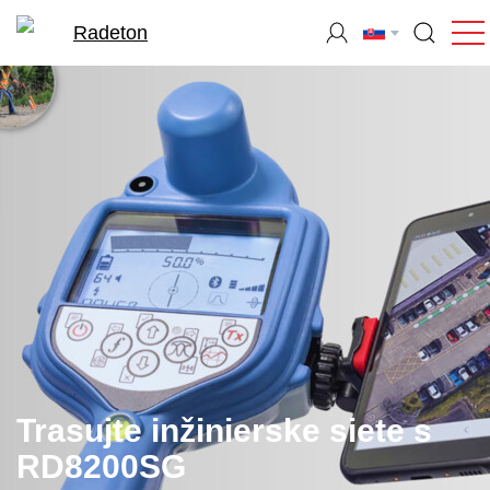
Trasujte inžinierske siete s
RD8200SG