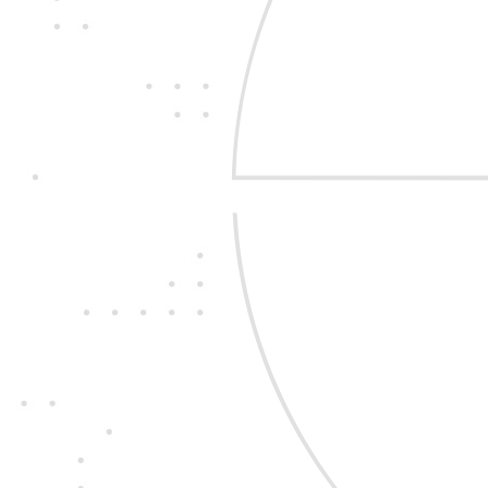
Jedine
fair play
Konáme na rovinu a 
nehráme. Správame 
zákazníkom i sebe n