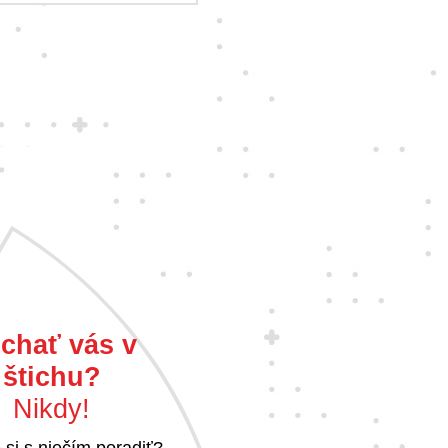
chať vás v
štichu?
Nikdy!
 si s niečím poradiť?