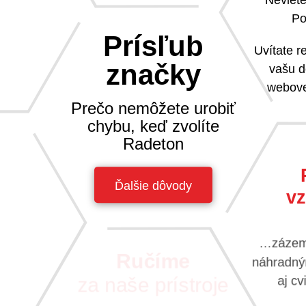
Po
Prísľub
Uvítate 
značky
vašu d
webove
Prečo nemôžete urobiť
chybu, keď zvolíte
Radeton
Ďalšie dôvody
vz
na nič sa
sa tak k
avzájom.
…zázemi
náhradným
Ručíme
aj c
za naše prístroje