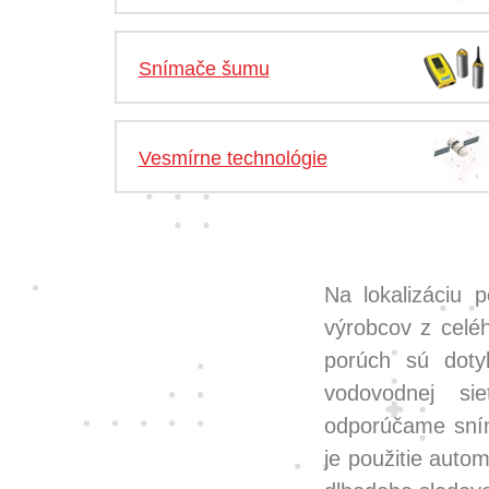
Snímače šumu
Vesmírne technológie
Na lokalizáciu 
výrobcov z celé
porúch sú dot
vodovodnej sie
odporúčame sní
je použitie auto