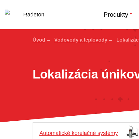
Produkty
Úvod
Vodovody a teplovody
Lokalizác
Lokalizácia úniko
Automatické korelačné systémy