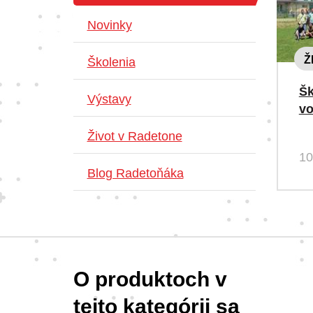
Novinky
Ž
Školenia
Šk
Výstavy
v
Život v Radetone
10
Blog Radetoňáka
O produktoch v
tejto kategórii sa