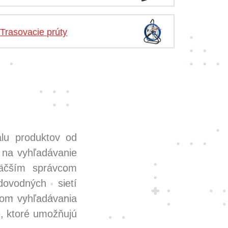
Trasovacie prúty
álu produktov od
 na vyhľadávanie
äčším správcom
dovodných sietí
om vyhľadávania
e, ktoré umožňujú