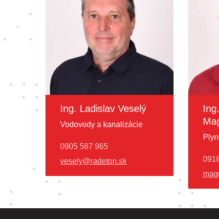
Ing. Ladislav Veselý
Ing
Mag
Vodovody a kanalizácie
Plyn
0905 587 965
0918
vesely@radeton.sk
mag