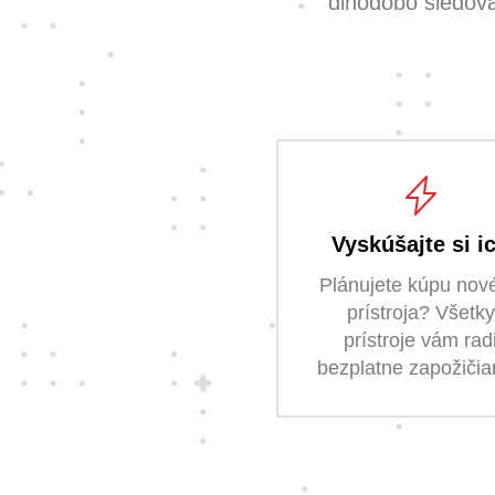
dlhodobo sledovať
Vyskúšajte si i
Plánujete kúpu nov
prístroja? Všetky
prístroje vám rad
bezplatne zapožiči