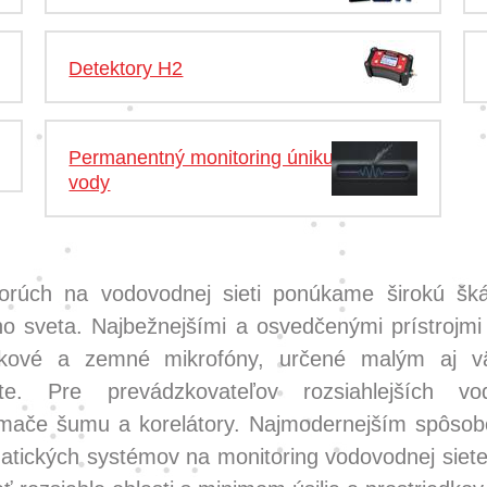
Detektory H2
Permanentný monitoring úniku
vody
porúch na vodovodnej sieti ponúkame širokú šk
ho sveta. Najbežnejšími a osvedčenými prístrojmi
ykové a zemné mikrofóny, určené malým aj v
te. Pre prevádzkovateľov rozsiahlejších vo
mače šumu a korelátory. Najmodernejším spôsob
matických systémov na monitoring vodovodnej siet