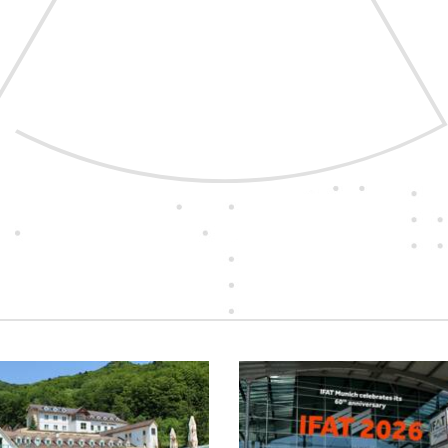
S vášňou pre nové technológie
pre vás vyberáme tie
najkvalitnejšie prístroje
a najspoľahlivejších dodávateľov.
Takých, ktorých zaujíma, ako sa
vám s nimi pracuje.