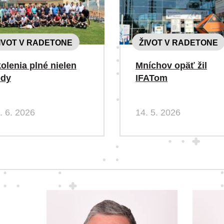
IVOT V RADETONE
ŽIVOT V RADETONE
olenia plné nielen
Mníchov opäť žil
ody
IFATom
. 6. 2026
14. 5. 2026