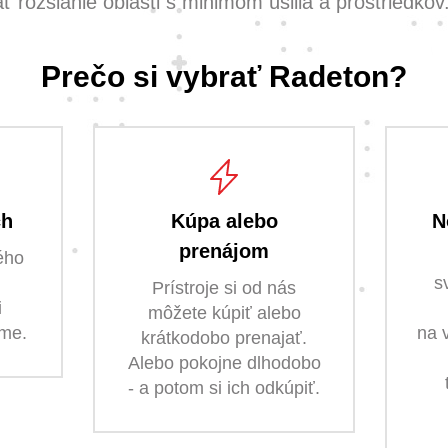
 rozsiahle oblasti s minimom úsilia a prostriedkov
Prečo si vybrať Radeton?
ch
Kúpa alebo
N
prenájom
ého
s
Prístroje si od nás
i
môžete kúpiť alebo
ame.
na 
krátkodobo prenajať.
Alebo pokojne dlhodobo
- a potom si ich odkúpiť.