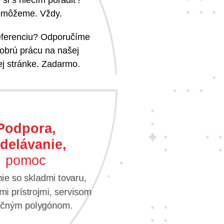
môžeme. Vždy.
referenciu? Odporučíme
obrú prácu na našej
j stránke. Zadarmo.
Podpora,
delávanie,
pomoc
e so skladmi tovaru,
i prístrojmi, servisom
vičným polygónom.