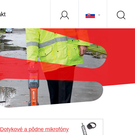
kt
Dotykové a pôdne mikrofóny