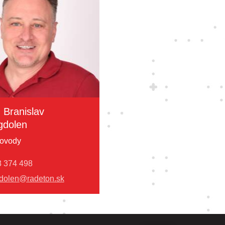
. Branislav
dolen
ovody
 374 498
dolen@radeton.sk