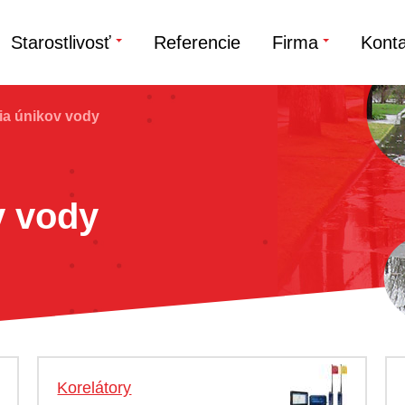
Starostlivosť
Referencie
Firma
Konta
ia únikov vody
v vody
Korelátory