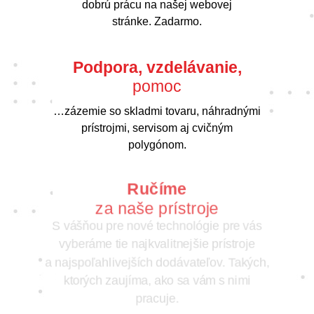
dobrú prácu na našej webovej
stránke. Zadarmo.
Podpora, vzdelávanie,
pomoc
…zázemie so skladmi tovaru, náhradnými
prístrojmi, servisom aj cvičným
polygónom.
Ručíme
za naše prístroje
S vášňou pre nové technológie pre vás
vyberáme tie najkvalitnejšie prístroje
a najspoľahlivejších dodávateľov. Takých,
ktorých zaujíma, ako sa vám s nimi
pracuje.