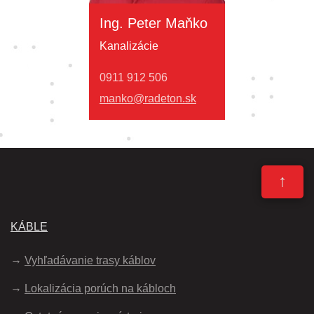
Ing. Peter Maňko
Kanalizácie
0911 912 506
manko@radeton.sk
↑
KÁBLE
Vyhľadávanie trasy káblov
Lokalizácia porúch na kábloch