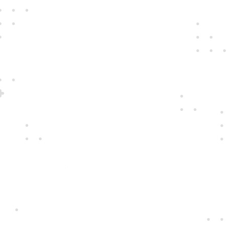
Jedine
fair play
Konáme na rovinu a na nič sa nehráme.
Správame sa tak k zákazníkom i sebe
navzájom.