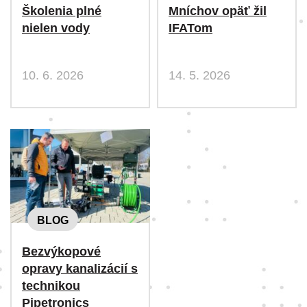
Školenia plné
Mníchov opäť žil
nielen vody
IFATom
10. 6. 2026
14. 5. 2026
BLOG
Bezvýkopové
opravy kanalizácií s
technikou
Pipetronics