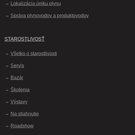
Lokalizácia úniku plynu
Správa plynovodov a produktovodov
STAROSTLIVOSŤ
Všetko o starostlivosti
Servis
Bazár
Školenia
Výstavy
Na stiahnutie
Roadshow