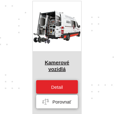
Kamerové
vozidlá
Detail
Porovnať