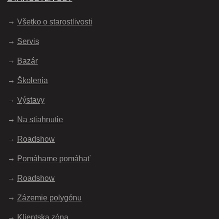
Všetko o starostlivosti
Servis
Bazár
Školenia
Výstavy
Na stiahnutie
Roadshow
Pomáhame pomáhať
Roadshow
Zázemie polygónu
Klientska zóna