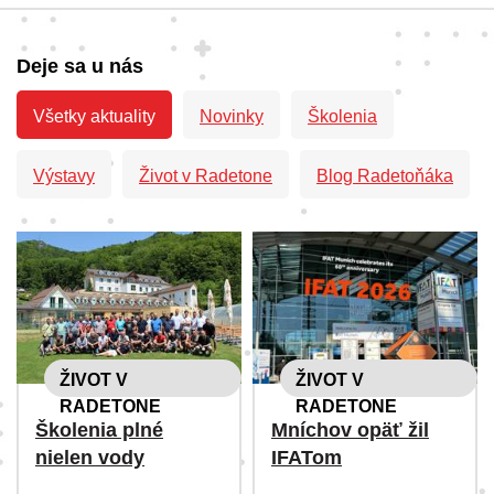
Deje sa u nás
Všetky aktuality
Novinky
Školenia
Výstavy
Život v Radetone
Blog Radetoňáka
ŽIVOT V
ŽIVOT V
RADETONE
RADETONE
Školenia plné
Mníchov opäť žil
nielen vody
IFATom