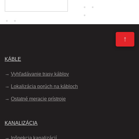
↑
KÁBLE
Vyhľadávanie trasy káblov
Lokalizácia porúch na kábloch
Ostatné meracie prístroje
KANALIZÁCIA
Inšpekcia kanalizácií