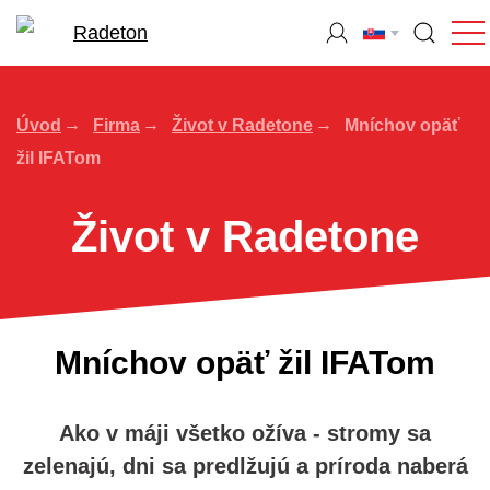
Úvod
Firma
Život v Radetone
Mníchov opäť
žil IFATom
Život v Radetone
Mníchov opäť žil IFATom
Ako v máji všetko ožíva - stromy sa
zelenajú, dni sa predlžujú a príroda naberá