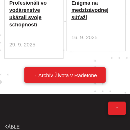
Profesionáli vo
Enigma na
vodárenstve
medzizávodnej
ukázali svoje
súťaži
schopnosti
16. 9. 2025
29. 9. 2025
Archív Života v Radetone
↑
KÁBLE