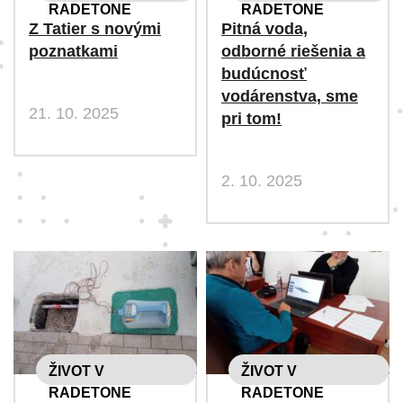
RADETONE
RADETONE
Z Tatier s novými
Pitná voda,
poznatkami
odborné riešenia a
budúcnosť
vodárenstva, sme
21. 10. 2025
pri tom!
2. 10. 2025
ŽIVOT V
ŽIVOT V
RADETONE
RADETONE