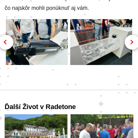
čo najskôr mohli ponúknuť aj vám.
Ďalší Život v Radetone