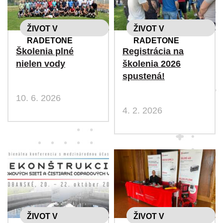
ŽIVOT V
ŽIVOT V
RADETONE
RADETONE
Školenia plné
Registrácia na
nielen vody
školenia 2026
spustená!
10. 6. 2026
4. 2. 2026
ŽIVOT V
ŽIVOT V