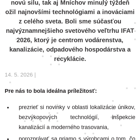
novú silu, tak aj Mníchov minulý týždeň
ožil najnovšími technológiami a inováciami
z celého sveta. Boli sme súčasťou
najvýznamnejšieho svetového veľtrhu IFAT
2026, ktorý je centrom vodárenstva,
kanalizácie, odpadového hospodárstva a
recyklácie.
14. 5. 2026 |
Pre nás to bola ideálna príležitosť:
prezrieť si novinky v oblasti lokalizácie únikov,
bezvýkopových technológií, inšpekcie
kanalizácií a moderného trasovania,
porozprávať sa priamo s výrobcami o tom, čo