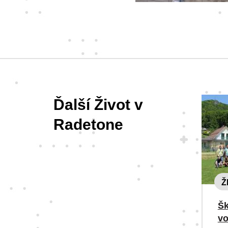
Ďalší Život v
Radetone
Ž
Šk
v