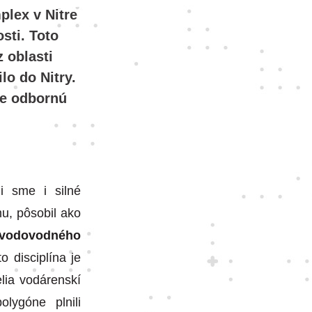
plex v Nitre
sti. Toto
 oblasti
lo do Nitry.
re odbornú
i sme i silné
mu, pôsobil ako
 vodovodného
to disciplína je
lia vodárenskí
lygóne plnili