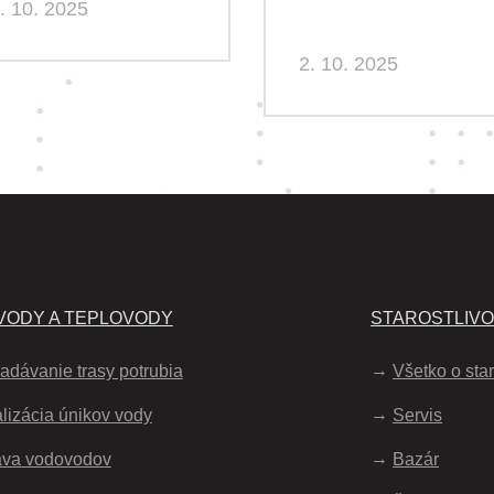
. 10. 2025
2. 10. 2025
ODY A TEPLOVODY
STAROSTLIV
adávanie trasy potrubia
Všetko o star
lizácia únikov vody
Servis
áva vodovodov
Bazár