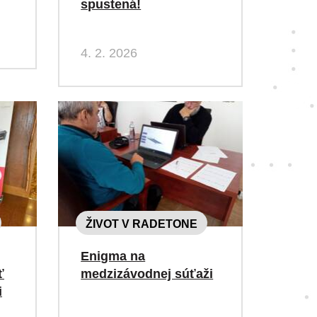
spustená!
4. 2. 2026
ŽIVOT V RADETONE
Enigma na
ť
medzizávodnej súťaži
i