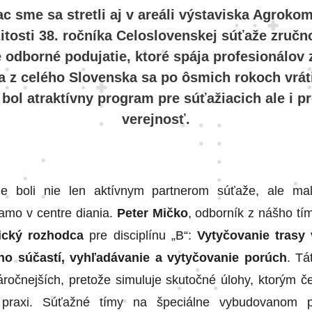
c sme sa stretli aj v areáli výstaviska Agrokom
žitosti 38. ročníka Celoslovenskej súťaže zručno
é odborné podujatie, ktoré spája profesionálov z
 z celého Slovenska sa po ôsmich rokoch vráti
bol atraktívny program pre súťažiacich ale i p
verejnosť.
e boli nie len aktívnym partnerom súťaže, ale mal
iamo v centre diania.
Peter Mičko
, odborník z nášho tí
ický rozhodca
pre disciplínu „B“:
Vytyčovanie trasy
eho súčastí, vyhľadávanie a vytyčovanie porúch
. Tá
áročnejších, pretože simuluje skutočné úlohy, ktorým če
 praxi. Súťažné tímy na špeciálne vybudovanom po