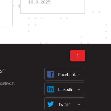
16. 9. 2025
↑
OSŤ
Facebook
ostlivosti
LinkedIn
Twitter