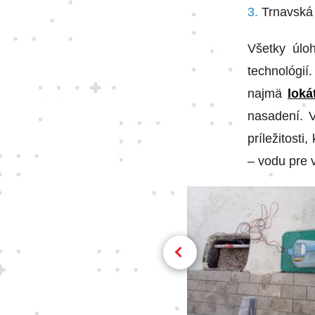
Trnavská 
Všetky úlo
technológií
najmä
loká
nasadení. V
príležitost
– vodu pre 