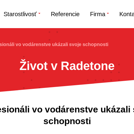
Starostlivosť
Referencie
Firma
Konta
ionáli vo vodárenstve ukázali svoje schopnosti
Život v Radetone
sionáli vo vodárenstve ukázali
schopnosti