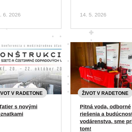
. 6. 2026
14. 5. 2026
IVOT V RADETONE
ŽIVOT V RADETONE
Tatier s novými
Pitná voda, odborné
znatkami
riešenia a budúcnos
vodárenstva, sme pr
tom!