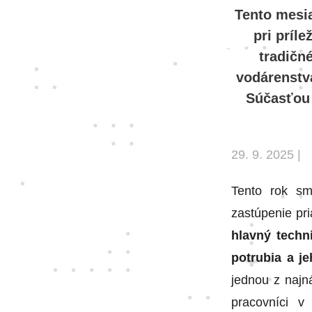
Tento mesia
pri príle
tradičn
vodárenstva
Súčasťou 
29. 9. 2025 |
Tento rok sm
zastúpenie pr
hlavný techn
potrubia a j
jednou z najn
pracovníci v