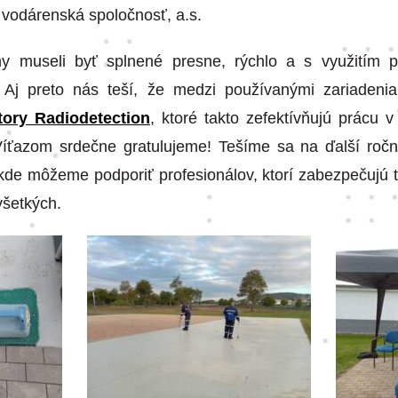
vodárenská spoločnosť, a.s.
hy museli byť splnené presne, rýchlo a s využitím p
. Aj preto nás teší, že medzi používanými zariadenia
tory Radiodetection
, ktoré takto zefektívňujú prácu
íťazom srdečne gratulujeme! Tešíme sa na ďalší ročn
i, kde môžeme podporiť profesionálov, ktorí zabezpečujú 
všetkých.