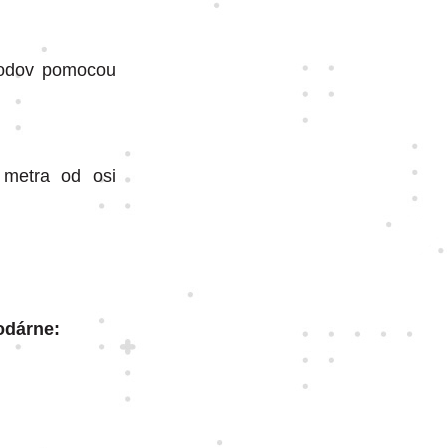
bodov pomocou
 metra od osi
odárne: