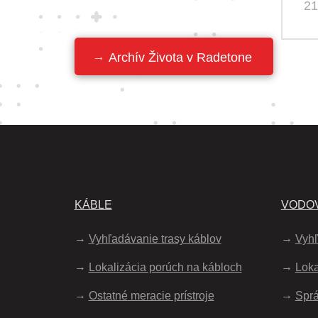
21
Archív Života v Radetone
KÁBLE
VODOV
Vyhľadávanie trasy káblov
Vyhľ
Lokalizácia porúch na kábloch
Loka
Ostatné meracie prístroje
Spr