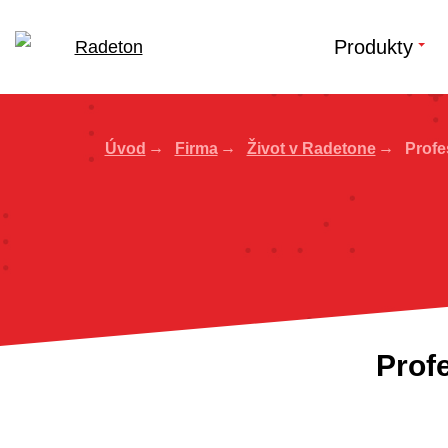
Produkty
Úvod
Firma
Život v Radetone
Profes
Profe