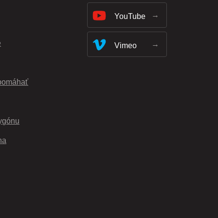
YouTube
e
Vimeo
pomáhať
ygónu
na