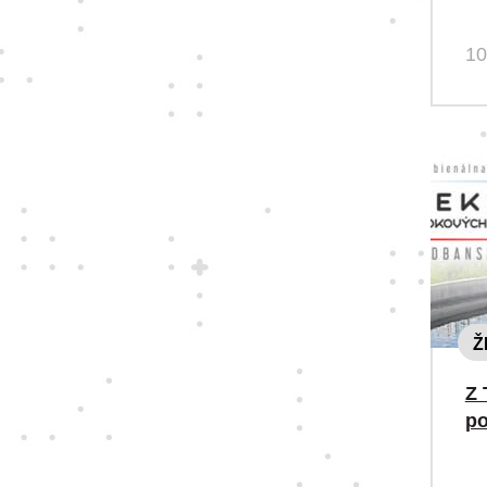
10
Ž
Z 
po