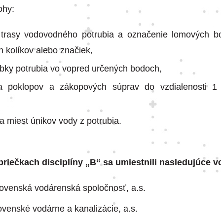
ohy:
e trasy vodovodného potrubia a označenie lomových 
h kolíkov alebo značiek,
ĺbky potrubia vo vopred určených bodoch,
cia poklopov a zákopových súprav do vzdialenosti 1
cia miest únikov vody z potrubia.
priečkach disciplíny „B“ sa umiestnili nasledujúce v
ovenská vodárenská spoločnosť, a.s.
venské vodárne a kanalizácie, a.s.