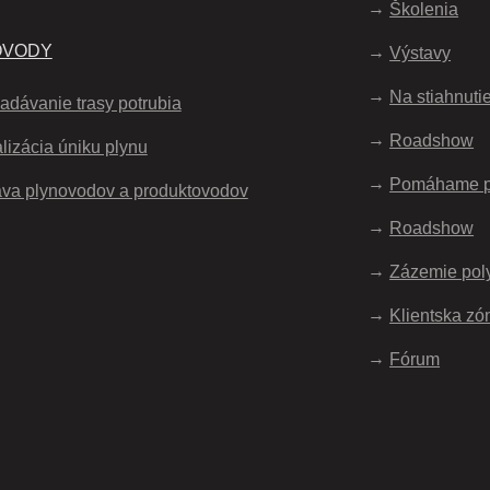
Školenia
OVODY
Výstavy
Na stiahnuti
adávanie trasy potrubia
Roadshow
lizácia úniku plynu
Pomáhame 
va plynovodov a produktovodov
Roadshow
Zázemie pol
Klientska zó
Fórum