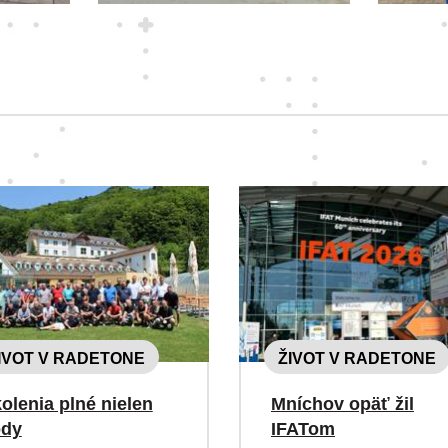
IVOT V RADETONE
ŽIVOT V RADETONE
olenia plné nielen
Mníchov opäť žil
ody
IFATom