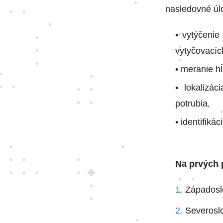
nasledovné úl
• vytýčeni
vytyčovacíc
• meranie h
• lokalizá
potrubia,
• identifiká
Na prvých 
Západosl
Severoslo