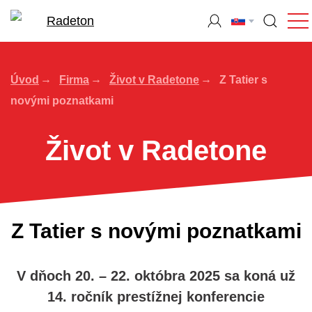
Úvod
Firma
Život v Radetone
Z Tatier s
novými poznatkami
Život v Radetone
Z Tatier s novými poznatkami
V dňoch 20. – 22. októbra 2025 sa koná už
14. ročník prestížnej konferencie