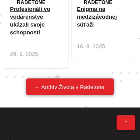
RADETONE
RADETONE
Profesionáli vo
Enigma na
vodárenstve
medzizávodnej
ukázali svoje
súťaži
schopnosti
16. 9. 2025
29. 9. 2025
Archív Života v Radetone
↑