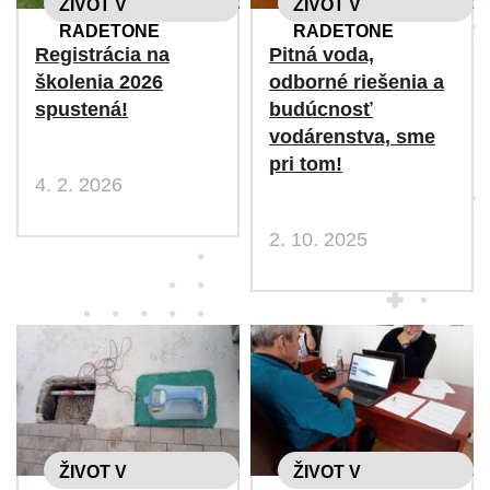
ŽIVOT V
ŽIVOT V
RADETONE
RADETONE
Registrácia na
Pitná voda,
školenia 2026
odborné riešenia a
spustená!
budúcnosť
vodárenstva, sme
pri tom!
4. 2. 2026
2. 10. 2025
ŽIVOT V
ŽIVOT V