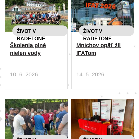
ŽIVOT V
ŽIVOT V
RADETONE
RADETONE
Školenia plné
Mníchov opäť žil
nielen vody
IFATom
10. 6. 2026
14. 5. 2026