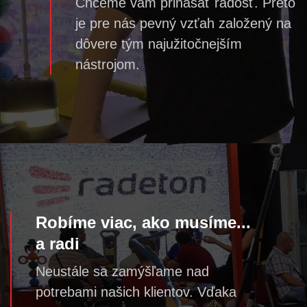
Chceme vám prinášať radosť. Preto
je pre nás pevný vzťah založený na
dôvere tým najužitočnejším
nástrojom.
Robíme viac, ako musíme...
a radi
Neustále sa zamýšľame nad
potrebami našich klientov. Vďaka