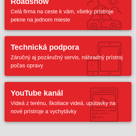
Roadshow
Celá firma na ceste k vám, všetky prístroje
pekne na jednom mieste
Technická podpora
Záručný aj pozáručný servis, náhradný prístroj
počas opravy
YouTube kanál
Videá z terénu, školiace videá, upútavky na
nové prístroje a vychytávky