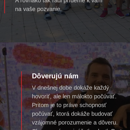
A rovnako tak radi prídeme k vám
na vaše pozvanie.
Dôverujú nám
V dnešnej dobe dokáže každý
hovoriť, ale len málokto počúvať.
Pritom je to práve schopnosť
počúvať, ktorá dokáže budovať
vzájomné porozumenie a dôveru.