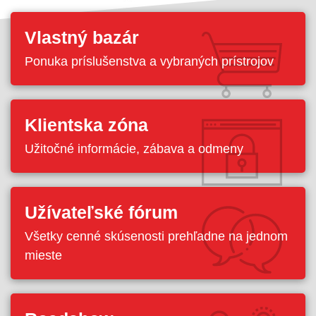
Vlastný bazár
Ponuka príslušenstva a vybraných prístrojov
Klientska zóna
Užitočné informácie, zábava a odmeny
Užívateľské fórum
Všetky cenné skúsenosti prehľadne na jednom
mieste