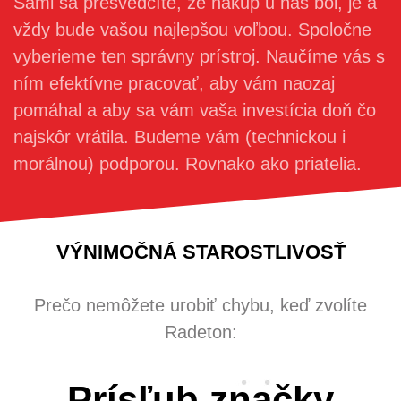
Sami sa presvedčíte, že nákup u nás bol, je a
vždy bude vašou najlepšou voľbou. Spoločne
vyberieme ten správny prístroj. Naučíme vás s
ním efektívne pracovať, aby vám naozaj
pomáhal a aby sa vám vaša investícia doň čo
najskôr vrátila. Budeme vám (technickou i
morálnou) podporou. Rovnako ako priatelia.
VÝNIMOČNÁ STAROSTLIVOSŤ
Prečo nemôžete urobiť chybu, keď zvolíte
Radeton:
Prísľub značky