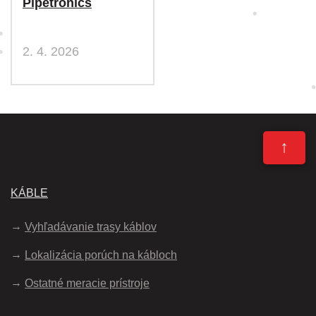
Pipetronics
2. 4. 2026
↑
KÁBLE
Vyhľadávanie trasy káblov
Lokalizácia porúch na kábloch
Ostatné meracie prístroje