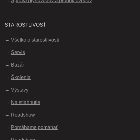
Správa plynovodov a produktovodov
STAROSTLIVOSŤ
Všetko o starostlivosti
Servis
Bazár
Školenia
Výstavy
Na stiahnutie
Roadshow
Pomáhame pomáhať
Roadshow