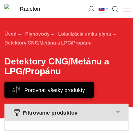
Úvod
Plynovody
Lokalizácia úniku plynu
Detektory CNG/Metánu a LPG/Propánu
Detektory CNG/Metánu a
LPG/Propánu
Porovnať všetky produkty
Filtrovanie produktov