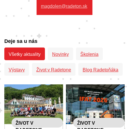
magdolen@radeton.sk
Deje sa u nás
Všetky aktuality
Novinky
Školenia
Výstavy
Život v Radetone
Blog Radetoňáka
ŽIVOT V
ŽIVOT V