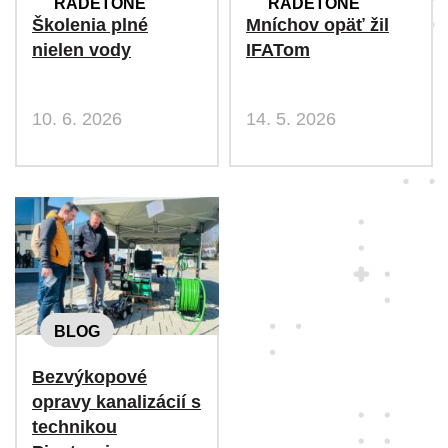
RADETONE
RADETONE
Školenia plné
Mníchov opäť žil
nielen vody
IFATom
10. 6. 2026
14. 5. 2026
BLOG
Bezvýkopové
opravy kanalizácií s
technikou