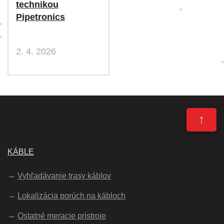
technikou
Pipetronics
2. 4. 2026
↑
KÁBLE
Vyhľadávanie trasy káblov
Lokalizácia porúch na kábloch
Ostatné meracie prístroje