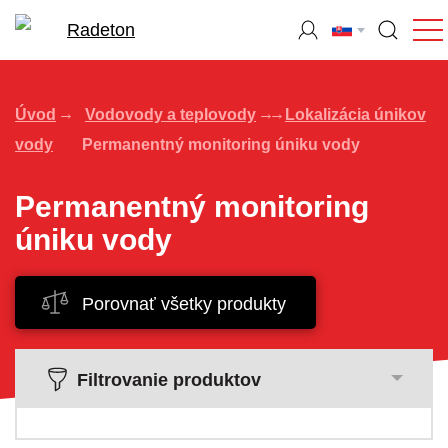
Úvod
Vodovody a teplovody
Lokalizácia únikov
vody
Permanentný monitoring úniku vody
Permanentný monitoring
úniku vody
Porovnať všetky produkty
Filtrovanie produktov