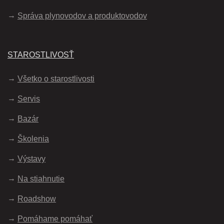
Správa plynovodov a produktovodov
STAROSTLIVOSŤ
Všetko o starostlivosti
Servis
Bazár
Školenia
Výstavy
Na stiahnutie
Roadshow
Pomáhame pomáhať