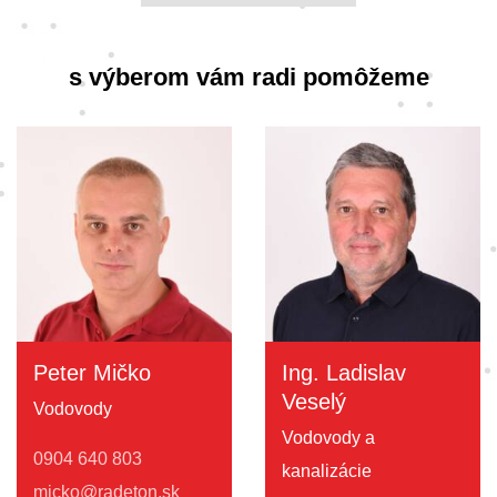
s výberom vám radi pomôžeme
Peter Mičko
Ing. Ladislav
Veselý
Vodovody
Vodovody a
0904 640 803
kanalizácie
micko@radeton.sk