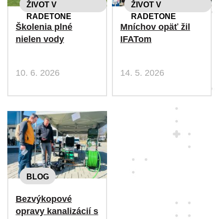
ŽIVOT V
ŽIVOT V
RADETONE
RADETONE
Školenia plné
Mníchov opäť žil
nielen vody
IFATom
10. 6. 2026
14. 5. 2026
BLOG
Bezvýkopové
opravy kanalizácií s