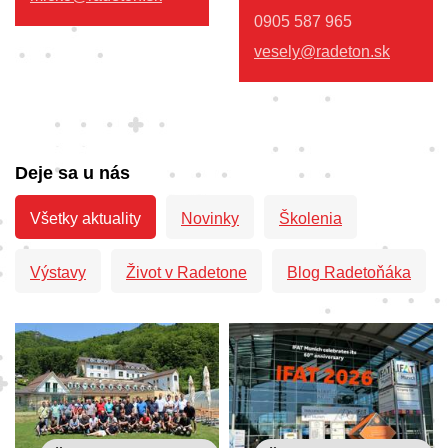
0905 587 965
vesely@radeton.sk
Deje sa u nás
Všetky aktuality
Novinky
Školenia
Výstavy
Život v Radetone
Blog Radetoňáka