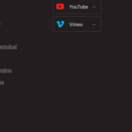
YouTube
e
Vimeo
pomáhať
ygónu
na