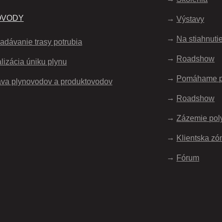
OVODY
Výstavy
Na stiahnuti
adávanie trasy potrubia
Roadshow
lizácia úniku plynu
Pomáhame 
va plynovodov a produktovodov
Roadshow
Zázemie pol
Klientska zó
Fórum