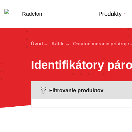
Produkty
Úvod
Káble
Ostatné meracie prístroje
Identifikátory pár
Filtrovanie produktov