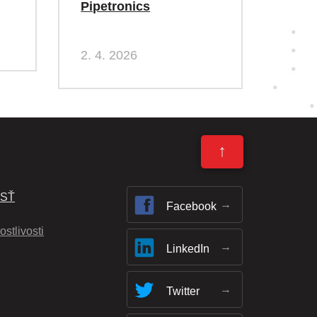
Pipetronics
2. 4. 2026
↑
OSŤ
Facebook
ostlivosti
LinkedIn
Twitter