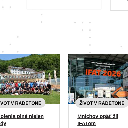
IVOT V RADETONE
ŽIVOT V RADETONE
olenia plné nielen
Mníchov opäť žil
ody
IFATom