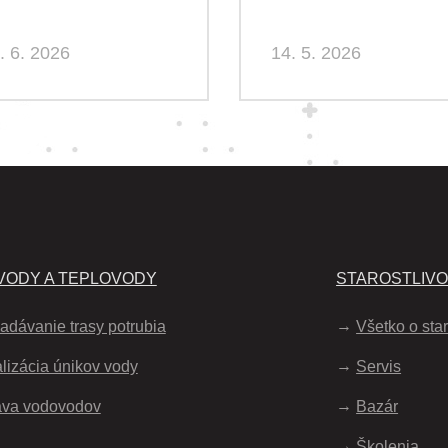
. 6. 2026
14. 5. 2026
ODY A TEPLOVODY
STAROSTLIV
adávanie trasy potrubia
Všetko o star
lizácia únikov vody
Servis
áva vodovodov
Bazár
Školenia