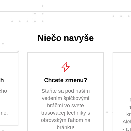
Niečo navyše
ch
Chcete zmenu?
ého
Staňte sa pod naším
vedením špičkovými
i
hráčmi vo svete
m
ame.
trasovacej techniky s
k
obrovským ťahom na
Ale
bránku!
- a