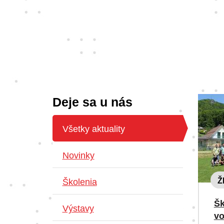
Deje sa u nás
Všetky aktuality
Novinky
Ž
Školenia
Šk
Výstavy
v