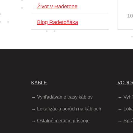
Život v Radetone
10
Blog Radetoňáka
KÁBLE
VODOV
Vyhľadávanie trasy káblov
Vyhľ
Lokalizácia porúch na kábloch
Loka
Ostatné meracie prístroje
Spr