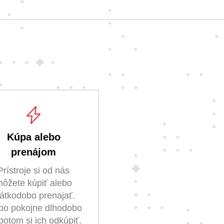
Kúpa alebo
prenájom
Prístroje si od nás
ôžete kúpiť alebo
rátkodobo prenajať.
bo pokojne dlhodobo
 potom si ich odkúpiť.