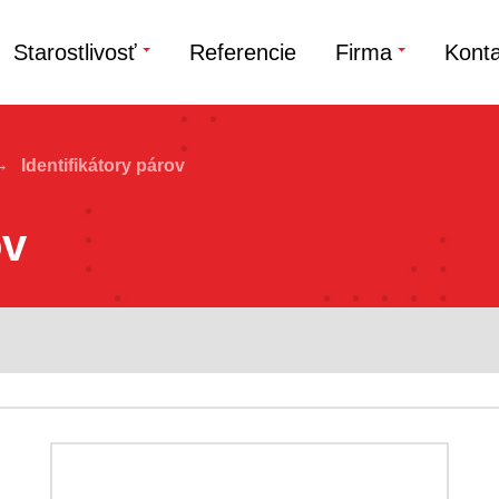
Starostlivosť
Referencie
Firma
Konta
Identifikátory párov
ov