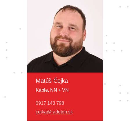
Matúš Čejka
Káble, NN + VN
0917 143 798
cejka@radeton.sk