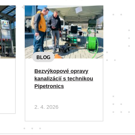
BLOG
Bezvýkopové opravy
kanalizácií s technikou
Pipetronics
2. 4. 2026