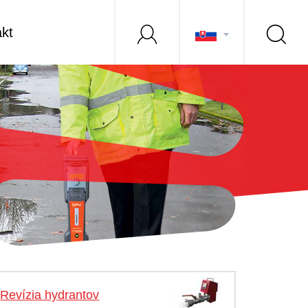
kt
Revízia hydrantov