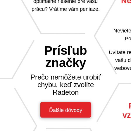
Ne
optimálne riešenie pre vašu
prácu? Vrátime vám peniaze.
Neviete
Po
Prísľub
Uvítate 
značky
vašu d
webove
Prečo nemôžete urobiť
chybu, keď zvolíte
Radeton
Ďalšie dôvody
vz
a nič sa
sa tak k