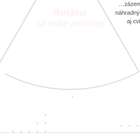
avzájom.
…zázemi
náhradným
Ručíme
aj c
za naše prístroje
S vášňou pre nové technológie
pre vás vyberáme tie
najkvalitnejšie prístroje
a najspoľahlivejších dodávateľov.
Takých, ktorých zaujíma, ako sa
vám s nimi pracuje.