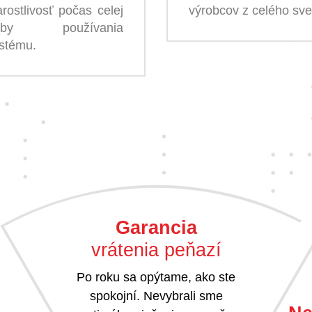
arostlivosť počas celej
výrobcov z celého sve
oby používania
stému.
Garancia
vrátenia peňazí
Po roku sa opýtame, ako ste
spokojní. Nevybrali sme