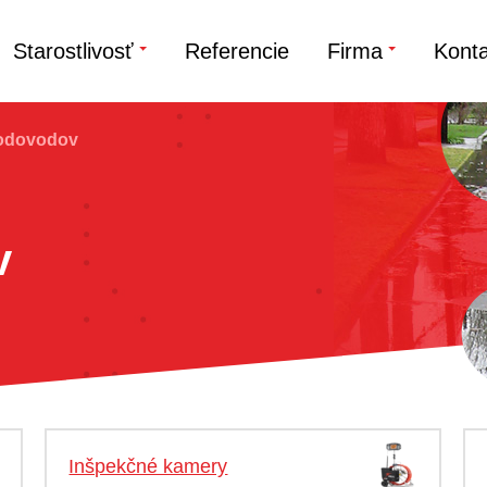
Starostlivosť
Referencie
Firma
Konta
odovodov
v
Inšpekčné kamery