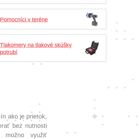
Pomocníci v teréne
Tlakomery na tlakové skúšky
potrubí
n ako je prietok,
rať bez nutnosti
v, možno využiť