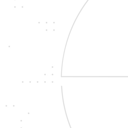
Jedine
fair play
Konáme na rovinu a n
nehráme. Správame 