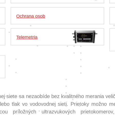
Ochrana osob
Telemetria
j siete sa nezaobíde bez kvalitného merania veličí
lebo tlak vo vodovodnej sieti. Prietoky možno me
ou príložných ultrazvukových prietokomero