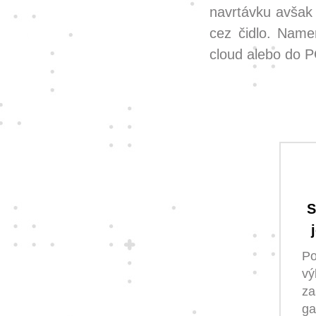
navrtávku avšak
cez čidlo. Name
cloud alebo do 
S
P
vý
z
g