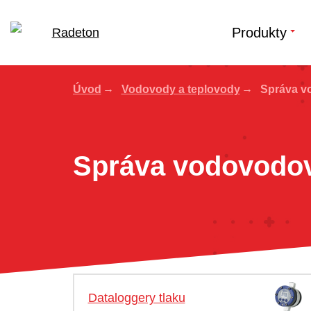
Produkty
Úvod
Vodovody a teplovody
Správa v
Správa vodovodo
Dataloggery tlaku