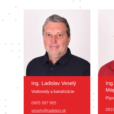
Ing. Ladislav Veselý
Ing
Mag
Vodovody a kanalizácie
Plyn
0905 587 965
0918
vesely@radeton.sk