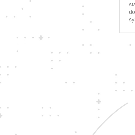
st
d
sy