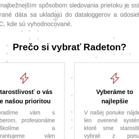
 najbežnejším spôsobom sledovania prietoku je s
rané dáta sa ukladajú do dataloggerov a odosiel
PC, kde sú vyhodnocované.
Prečo si vybrať Radeton?
tarostlivosť o vás
Vyberáme to
je našou prioritou
najlepšie
oradíme vám s
V našej ponuke nájd
berom, profesionálne
len overené systé
aškolíme a
ktoré sme starostl
arantujeme vám
vybrali z ponu