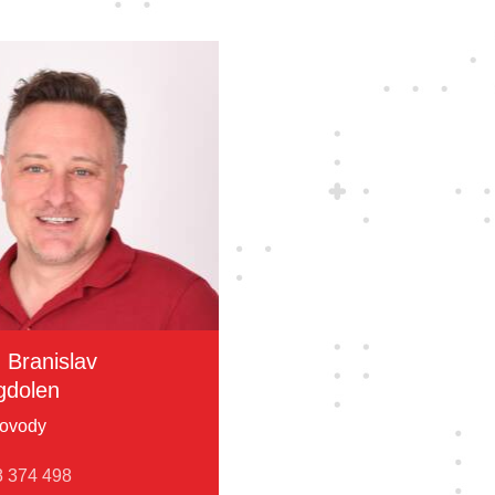
. Branislav
dolen
ovody
 374 498