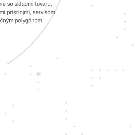
e so skladmi tovaru,
i prístrojmi, servisom
vičným polygónom.