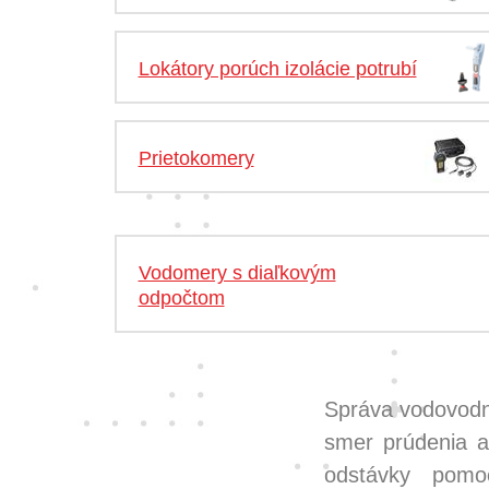
Lokátory porúch izolácie potrubí
Prietokomery
Vodomery s diaľkovým
odpočtom
Správa vodovodne
smer prúdenia a
odstávky pomoc