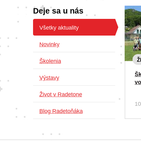
Deje sa u nás
Všetky aktuality
Novinky
Ž
Školenia
Šk
Výstavy
v
Život v Radetone
10
Blog Radetoňáka