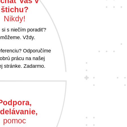
chať vás v
štichu?
Nikdy!
 si s niečím poradiť?
môžeme. Vždy.
referenciu? Odporučíme
obrú prácu na našej
j stránke. Zadarmo.
Podpora,
delávanie,
pomoc