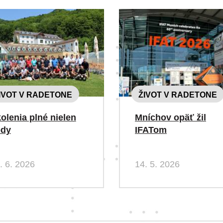
IVOT V RADETONE
ŽIVOT V RADETONE
olenia plné nielen
Mníchov opäť žil
ody
IFATom
. 6. 2026
14. 5. 2026