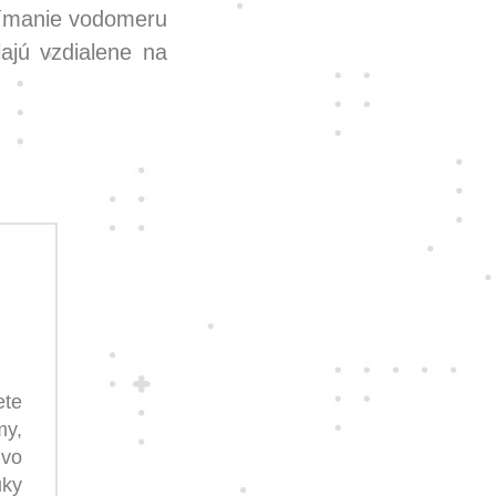
nímanie vodomeru
ajú vzdialene na
ete
my,
ivo
ky