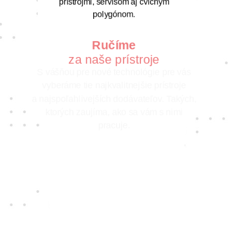
prístrojmi, servisom aj cvičným
polygónom.
Ručíme
za naše prístroje
S vášňou pre nové technológie pre vás
vyberáme tie najkvalitnejšie prístroje
a najspoľahlivejších dodávateľov. Takých,
ktorých zaujíma, ako sa vám s nimi
pracuje.
Jedine
fair play
Konáme na rovinu a na nič sa nehráme.
Správame sa tak k zákazníkom i sebe
navzájom.