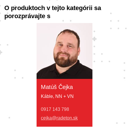
O produktoch v tejto kategórii sa
porozprávajte s
Matúš Čejka
Káble, NN + VN
0917 143 798
cejka@radeton.sk