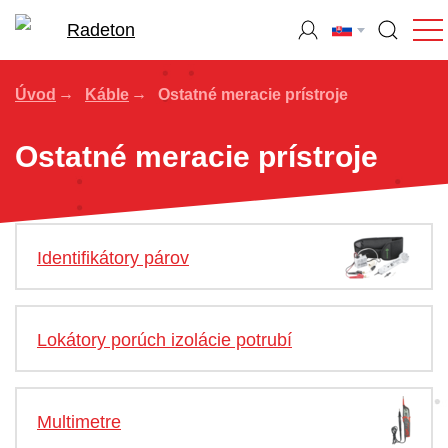
Úvod
Káble
Ostatné meracie prístroje
Ostatné meracie prístroje
Identifikátory párov
Lokátory porúch izolácie potrubí
Multimetre