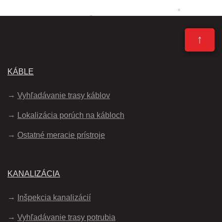
↑
KÁBLE
Vyhľadávanie trasy káblov
Lokalizácia porúch na kábloch
Ostatné meracie prístroje
KANALIZÁCIA
Inšpekcia kanalizácií
Vyhľadávanie trasy potrubia