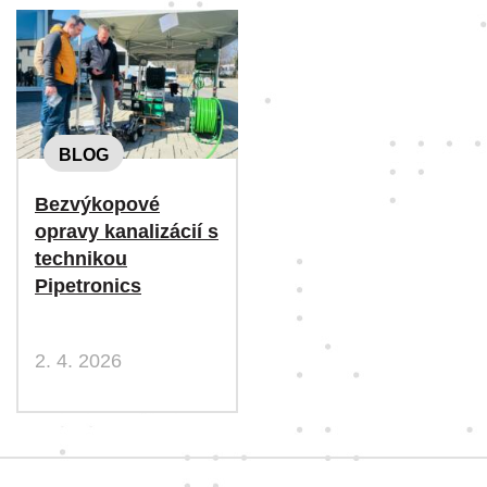
BLOG
Bezvýkopové
opravy kanalizácií s
technikou
Pipetronics
2. 4. 2026