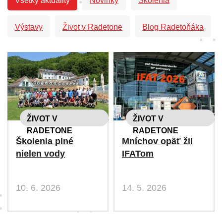
Všetky aktuality
Novinky
Školenia
Výstavy
Život v Radetone
Blog Radetoňáka
ŽIVOT V
ŽIVOT V
RADETONE
RADETONE
Školenia plné
Mníchov opäť žil
nielen vody
IFATom
10. 6. 2026
14. 5. 2026