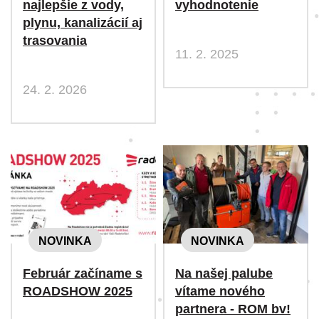
najlepšie z vody,
vyhodnotenie
plynu, kanalizácií aj
trasovania
11. 2. 2025
24. 2. 2026
NOVINKA
NOVINKA
Február začíname s
Na našej palube
ROADSHOW 2025
vítame nového
partnera - ROM bv!