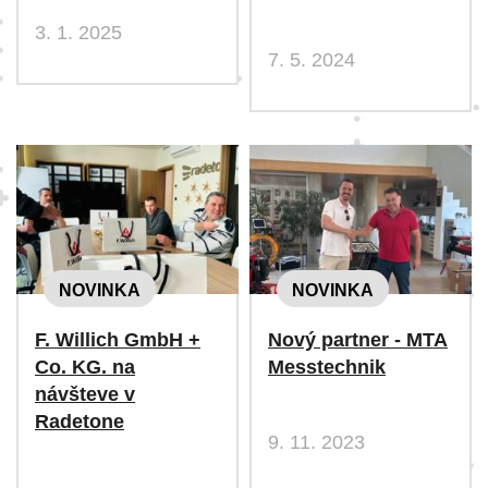
3. 1. 2025
7. 5. 2024
NOVINKA
NOVINKA
F. Willich GmbH +
Nový partner - MTA
Co. KG. na
Messtechnik
návšteve v
Radetone
9. 11. 2023