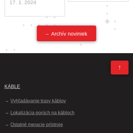
17. 1. 2024
Archív noviniek
↑
KÁBLE
Vyhľadávanie trasy káblov
Lokalizácia porúch na kábloch
Ostatné meracie prístroje