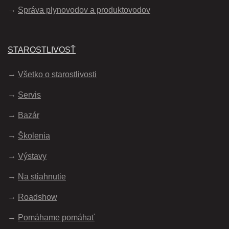
Správa plynovodov a produktovodov
STAROSTLIVOSŤ
Všetko o starostlivosti
Servis
Bazár
Školenia
Výstavy
Na stiahnutie
Roadshow
Pomáhame pomáhať