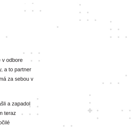
e v odbore
, a to partner
 má za sebou v
šli a zapadol
m teraz
čilé