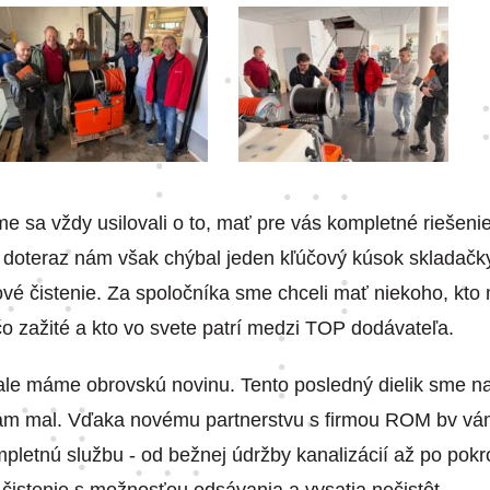
 sa vždy usilovali o to, mať pre vás kompletné riešeni
ž doteraz nám však chýbal jeden kľúčový kúsok skladačky
vé čistenie. Za spoločníka sme chceli mať niekoho, kto
o zažité a kto vo svete patrí medzi TOP dodávateľa.
ale máme obrovskú novinu. Tento posledný dielik sme na
am mal. Vďaka novému partnerstvu s firmou ROM bv vá
letnú službu - od bežnej údržby kanalizácií až po pokro