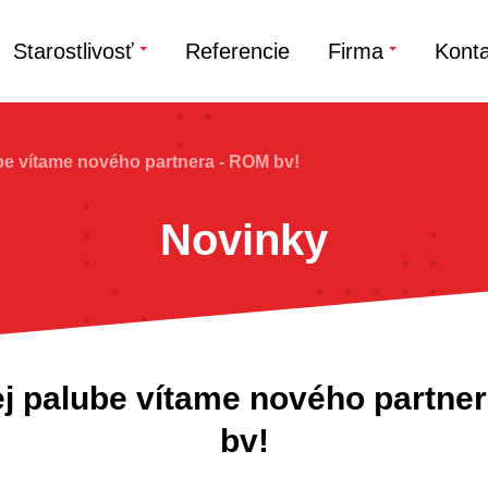
Starostlivosť
Referencie
Firma
Konta
e vítame nového partnera - ROM bv!
Novinky
j palube vítame nového partne
bv!