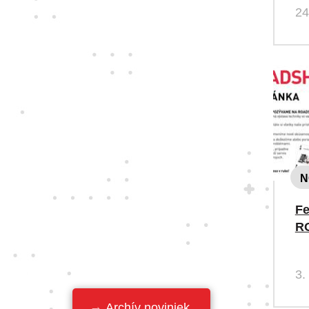
24
N
Fe
R
3.
Archív noviniek