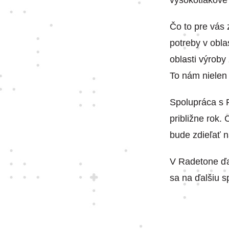
vysokotlakové 
Čo to pre vás
potreby v obla
oblasti výroby
To nám nielen u
Spolupráca s R
približne rok.
bude zdieľať 
V Radetone ďa
sa na ďalšiu s