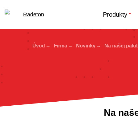
Produkty
Úvod
Firma
Novinky
Na našej palub
Na naše