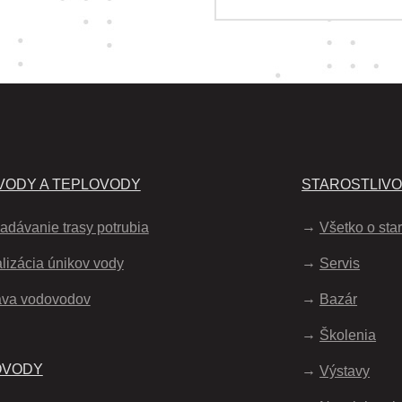
ODY A TEPLOVODY
STAROSTLIV
adávanie trasy potrubia
Všetko o star
lizácia únikov vody
Servis
áva vodovodov
Bazár
Školenia
OVODY
Výstavy