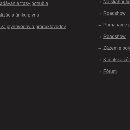
Na stiahnuti
adávanie trasy potrubia
Roadshow
lizácia úniku plynu
Pomáhame 
va plynovodov a produktovodov
Roadshow
Zázemie pol
Klientska zó
Fórum