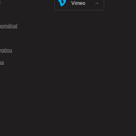
e
Vimeo
pomáhať
ygónu
na