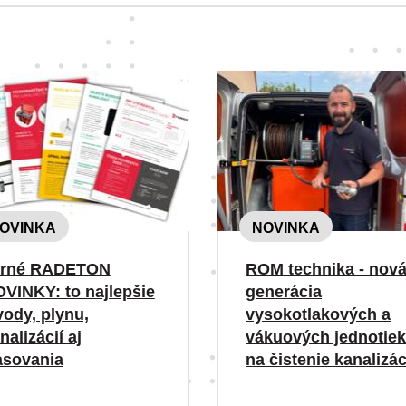
OVINKA
NOVINKA
arné RADETON
ROM technika - nov
VINKY: to najlepšie
generácia
vody, plynu,
vysokotlakových a
nalizácií aj
vákuových jednotiek
asovania
na čistenie kanalizác