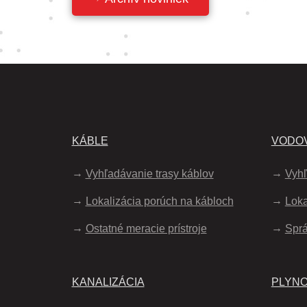
KÁBLE
VODOV
Vyhľadávanie trasy káblov
Vyhľ
Lokalizácia porúch na kábloch
Loka
Ostatné meracie prístroje
Spr
KANALIZÁCIA
PLYN