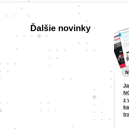
Ďalšie novinky
N
J
NO
z 
ka
tr