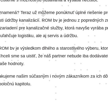
čistenie s možnosťou odsávania a vysatia nečistôt.
 znamená? Teraz už môžeme ponúknuť úplné riešenie pr
sti údržby kanalizácií. ROM bv je jednou z popredných z
 zariadení pre kanalizačné služby, ktorá navyše vyrába p
ľahčuje logistiku, ale aj servis a údržbu.
OM bv je výsledkom dlhého a starostlivého výberu, ktorý
 Chceli sme sa uistiť, že náš partner nebude iba dodávate
naše hodnoty.
kujeme našim súčasným i novým zákazníkom za ich dô
poločnú kapitolu.