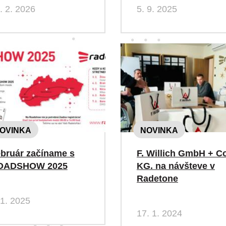
. 2. 2026
5. 9. 2025
OVINKA
NOVINKA
bruár začíname s
F. Willich GmbH + C
OADSHOW 2025
KG. na návšteve v
Radetone
 1. 2025
17. 1. 2024