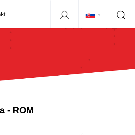
kt
ra - ROM