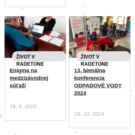
ŽIVOT V
ŽIVOT V
RADETONE
RADETONE
Enigma na
13. bienálna
medzizávodnej
konferencia
súťaži
ODPADOVÉ VODY
2024
16. 9. 2025
18. 10. 2024