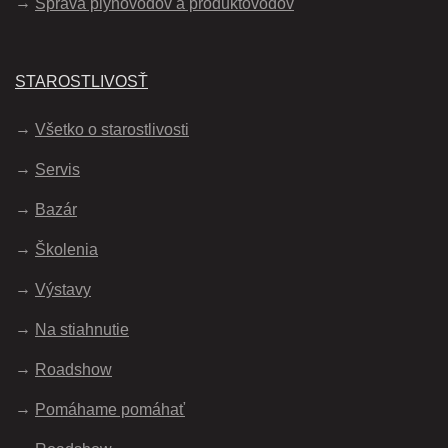
Správa plynovodov a produktovodov
STAROSTLIVOSŤ
Všetko o starostlivosti
Servis
Bazár
Školenia
Výstavy
Na stiahnutie
Roadshow
Pomáhame pomáhať