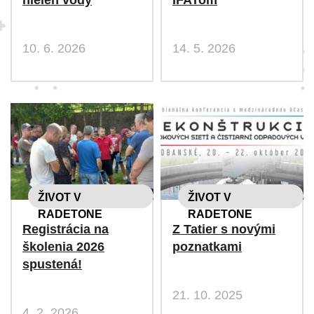
10. 6. 2026
14. 5. 2026
ŽIVOT V
ŽIVOT V
RADETONE
RADETONE
Registrácia na
Z Tatier s novými
školenia 2026
poznatkami
spustená!
21. 10. 2025
4. 2. 2026