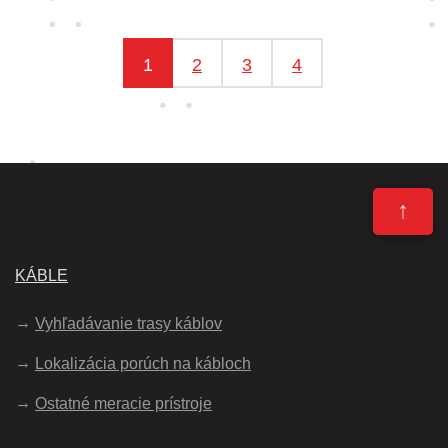
1
2
3
4
↑
KÁBLE
Vyhľadávanie trasy káblov
Lokalizácia porúch na kábloch
Ostatné meracie prístroje