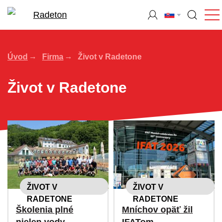
Úvod
Firma
Život v Radetone
Život v Radetone
ŽIVOT V
ŽIVOT V
RADETONE
RADETONE
Školenia plné
Mníchov opäť žil
nielen vody
IFATom