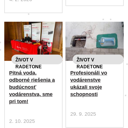
ŽIVOT V
ŽIVOT V
RADETONE
RADETONE
Pitná voda,
Profesionáli vo
odborné riešenia a
vodárenstve
budúcnosť
ukázali svoje
vodárenstva, sme
schopnosti
pri tom!
29. 9. 2025
2. 10. 2025