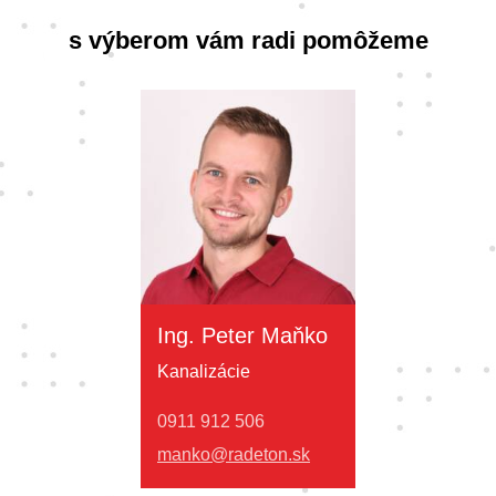
s výberom vám radi pomôžeme
Ing. Peter Maňko
Kanalizácie
0911 912 506
manko@radeton.sk