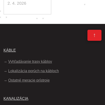
2. 4. 2026
↑
KÁBLE
Vyhľadávanie trasy káblov
Lokalizácia porúch na kábloch
Ostatné meracie prístroje
KANALIZÁCIA