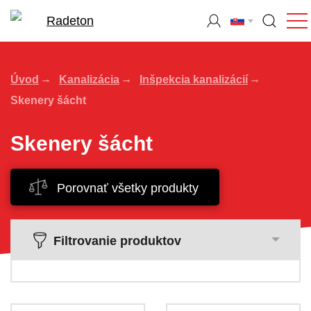
Úvod
Kanalizácia
Inšpekcia kanalizácií
Skenery šácht
Skenery šácht
Porovnať všetky produkty
Filtrovanie produktov