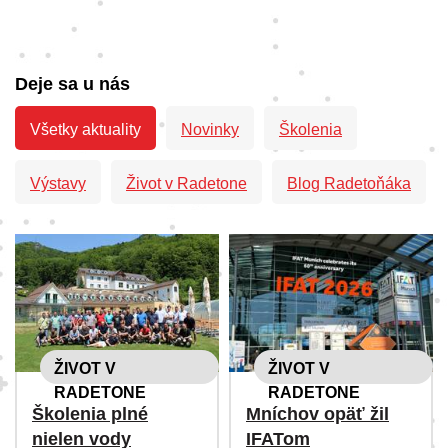
Deje sa u nás
Všetky aktuality
Novinky
Školenia
Výstavy
Život v Radetone
Blog Radetoňáka
ŽIVOT V
ŽIVOT V
RADETONE
RADETONE
Školenia plné
Mníchov opäť žil
nielen vody
IFATom