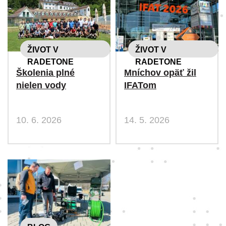
ŽIVOT V
ŽIVOT V
RADETONE
RADETONE
Školenia plné
Mníchov opäť žil
nielen vody
IFATom
10. 6. 2026
14. 5. 2026