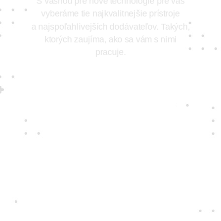
S vášňou pre nové technológie pre vás
vyberáme tie najkvalitnejšie prístroje
a najspoľahlivejších dodávateľov. Takých,
ktorých zaujíma, ako sa vám s nimi
pracuje.
Jedine
fair play
Konáme na rovinu a na nič sa nehráme.
Správame sa tak k zákazníkom i sebe
navzájom.