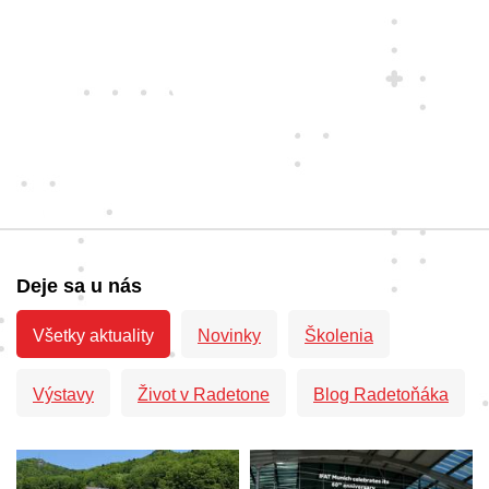
Deje sa u nás
Všetky aktuality
Novinky
Školenia
Výstavy
Život v Radetone
Blog Radetoňáka