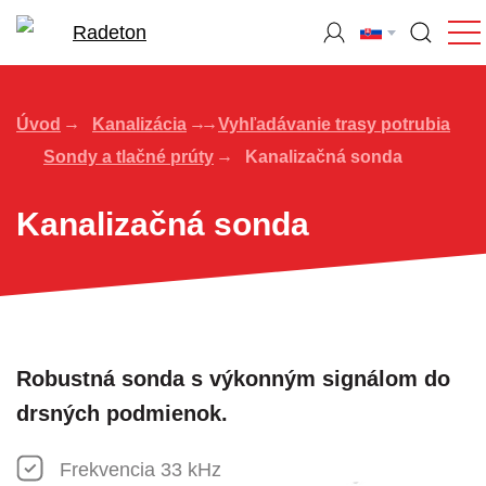
Úvod
Kanalizácia
Vyhľadávanie trasy potrubia
Sondy a tlačné prúty
Kanalizačná sonda
Kanalizačná sonda
Robustná sonda s výkonným signálom do
drsných podmienok.
Frekvencia 33 kHz