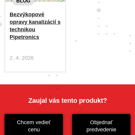
BLOG
Bezvýkopové
opravy kanalizácií s
technikou
Pipetronics
2. 4. 2026
Zaujal vás tento produkt?
Chcem vedieť
Objednať
cenu
predvedenie