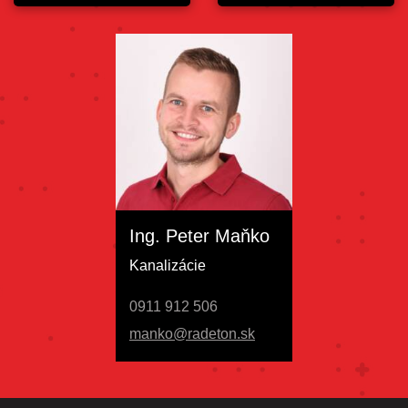
Ing. Peter Maňko
Kanalizácie
0911 912 506
manko@radeton.sk