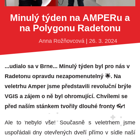
Minulý týden na AMPERu a
na Polygonu Radetonu
Anna Rožňovcová
|
26. 3. 2024
...udialo sa v Brne... Minulý týden byl pro nás v
Radetonu opravdu nezapomenutelný 🌟. Na
veletrhu Amper jsme představili revoluční brýle
VGIS a zájem o ně byl ohromující. Chvílemi se
před naším stánkem tvořily dlouhé fronty 👓!
Ale to nebylo vše! Současně s veletrhem jsme
uspořádali dny otevřených dveří přímo v sídle naší