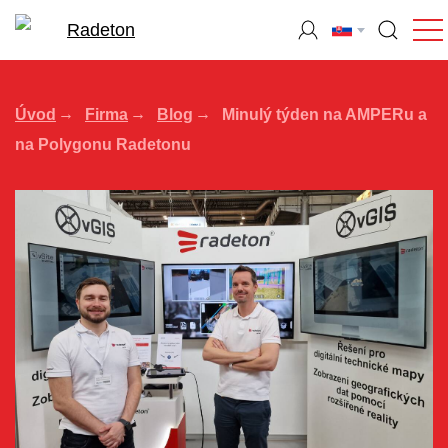
Úvod
Firma
Blog
Minulý týden na AMPERu a
na Polygonu Radetonu