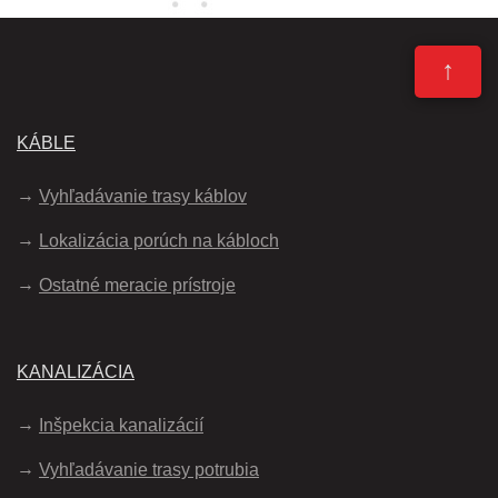
↑
KÁBLE
Vyhľadávanie trasy káblov
Lokalizácia porúch na kábloch
Ostatné meracie prístroje
KANALIZÁCIA
Inšpekcia kanalizácií
Vyhľadávanie trasy potrubia