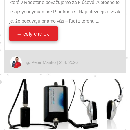
ktoré v Radetone považujeme za kľúčové. A presne to
je aj synonymum pre Pipetronics. Najdôležitejšie však
je, že počúvajú priamo vás – ľudí z terénu....
celý článok
Ing. Peter Maňko | 2. 4. 2026