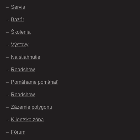
Servis
Bazár
Školenia
Výstavy
Na stiahnutie
Roadshow
Pomáhame pomáhať
Roadshow
Zázemie polygónu
Klientska zóna
Fórum