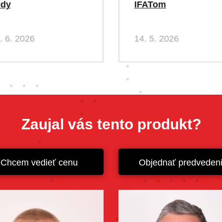
ody
IFATom
. 6. 2026
14. 5. 2026
Zaujal vás tento produkt?
Chcem vedieť cenu
Objednať predveden