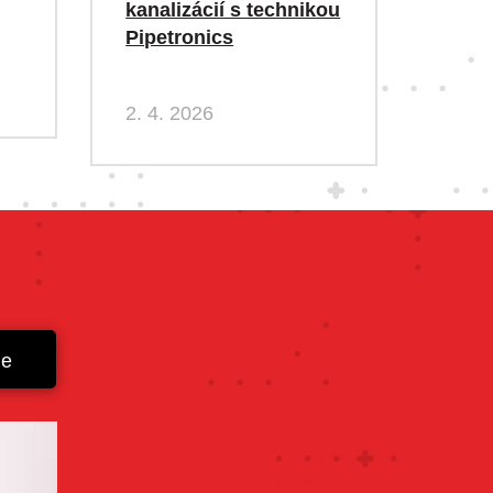
kanalizácií s technikou
Pipetronics
2. 4. 2026
ie