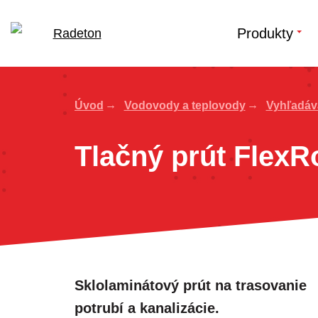
Produkty
Úvod
Vodovody a teplovody
Vyhľadáva
Tlačný prút FlexR
Sklolaminátový prút na trasovanie
potrubí a kanalizácie.