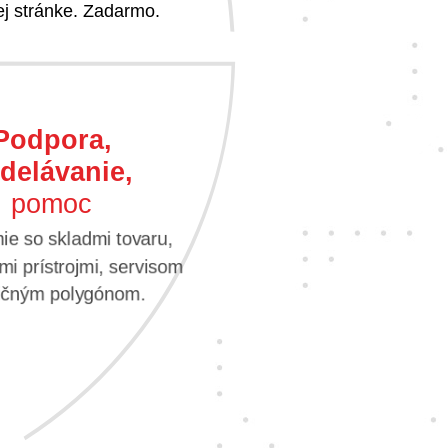
j stránke. Zadarmo.
Podpora,
delávanie,
pomoc
e so skladmi tovaru,
i prístrojmi, servisom
vičným polygónom.