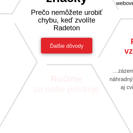
webove
Prečo nemôžete urobiť
chybu, keď zvolíte
Radeton
Ďalšie dôvody
vz
na nič sa
sa tak k
avzájom.
…zázemi
náhradným
Ručíme
aj c
za naše prístroje
S vášňou pre nové technológie
pre vás vyberáme tie
najkvalitnejšie prístroje
a najspoľahlivejších dodávateľov.