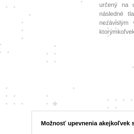
určený na 
následné tl
nezávislým 
ktorýmkoľvek
Možnosť upevnenia akejkoľvek 