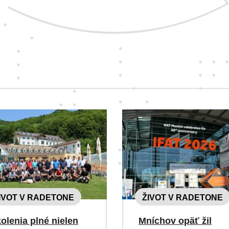
Takých, ktorých zaujíma, ako sa
vám s nimi pracuje.
IVOT V RADETONE
ŽIVOT V RADETONE
olenia plné nielen
Mníchov opäť žil