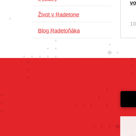
v
Život v Radetone
10
Blog Radetoňáka