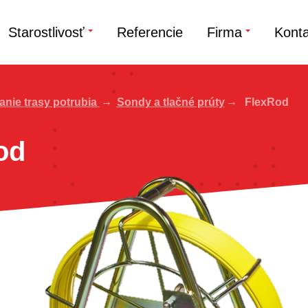
Starostlivosť
Referencie
Firma
Konta
nie trasy potrubia
Sondy a tlačné prúty
FlexRod
od