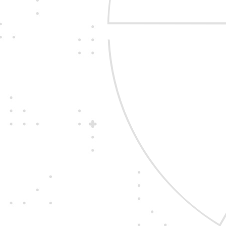
Jedine
fair play
Konáme na rovinu a 
nehráme. Správame 
zákazníkom i sebe n