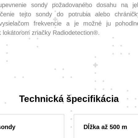
upevnenie sondy požadovaného dosahu na je
ačenie tejto sondy do potrubia alebo chránič
vysielačom frekvencie a je možné ju pohodlne
 lokátorom značky Radiodetection®.
Technická špecifikácia
sondy
Dĺžka až 500 m