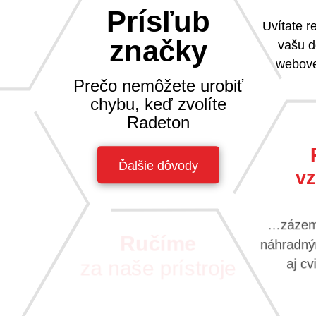
Prísľub
Uvítate 
značky
vašu d
webove
Prečo nemôžete urobiť
chybu, keď zvolíte
Radeton
Ďalšie dôvody
vz
a nič sa
sa tak k
avzájom.
…zázemi
náhradným
Ručíme
aj c
za naše prístroje
S vášňou pre nové technológie