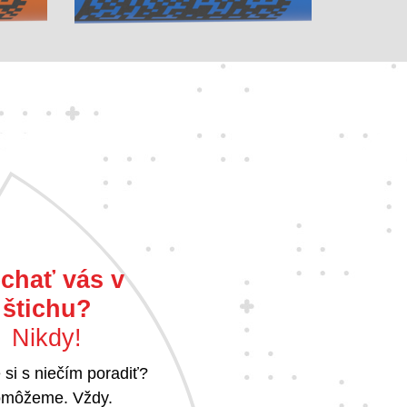
chať vás v
štichu?
Nikdy!
 si s niečím poradiť?
môžeme. Vždy.