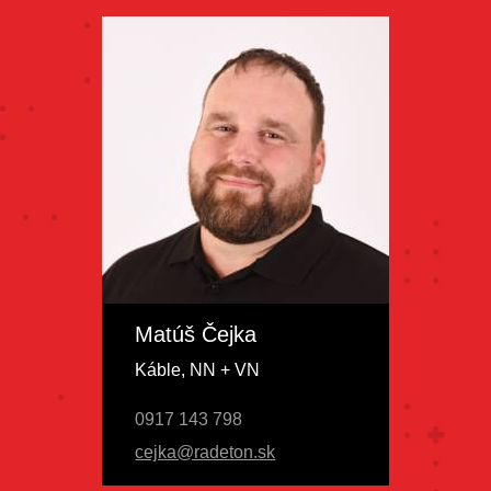
Matúš Čejka
Káble, NN + VN
0917 143 798
cejka@radeton.sk