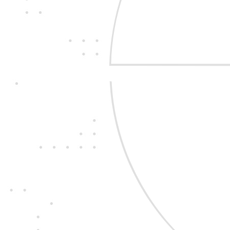
Jedine
fair play
Konáme na rovinu a n
nehráme. Správame 
zákazníkom i sebe n