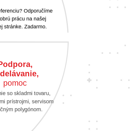
referenciu? Odporučíme
obrú prácu na našej
j stránke. Zadarmo.
Podpora,
delávanie,
pomoc
e so skladmi tovaru,
i prístrojmi, servisom
vičným polygónom.