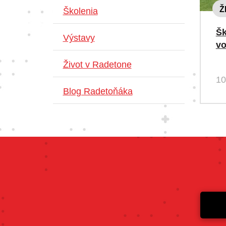
Ž
Školenia
Šk
Výstavy
v
Život v Radetone
10
Blog Radetoňáka