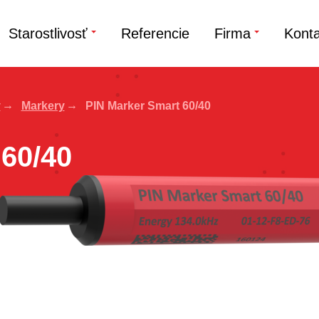
Starostlivosť
Referencie
Firma
Konta
v
Markery
PIN Marker Smart 60/40
60/40