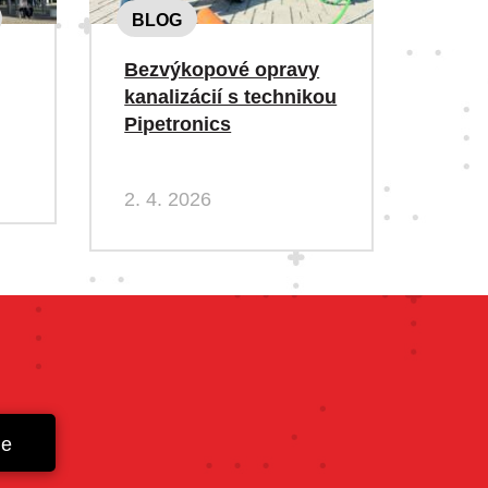
BLOG
Bezvýkopové opravy
kanalizácií s technikou
Pipetronics
2. 4. 2026
ie