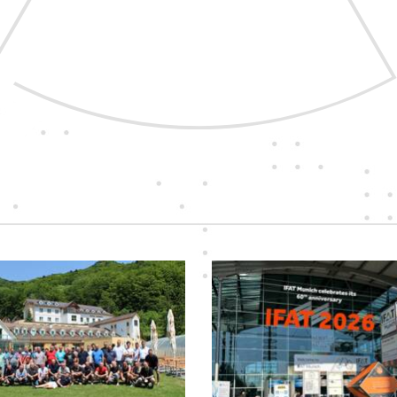
pre vás vyberáme tie
najkvalitnejšie prístroje
a najspoľahlivejších dodávateľov.
Takých, ktorých zaujíma, ako sa
vám s nimi pracuje.