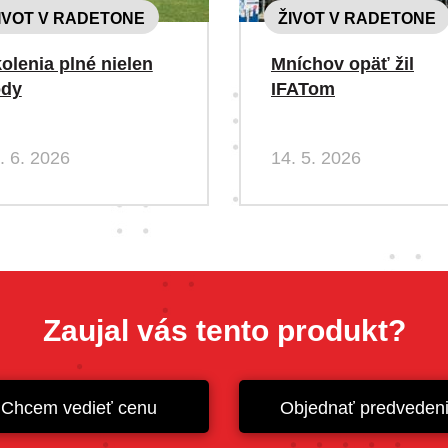
IVOT V RADETONE
ŽIVOT V RADETONE
olenia plné nielen
Mníchov opäť žil
ody
IFATom
. 6. 2026
14. 5. 2026
Zaujal vás tento produkt?
Chcem vedieť cenu
Objednať predveden