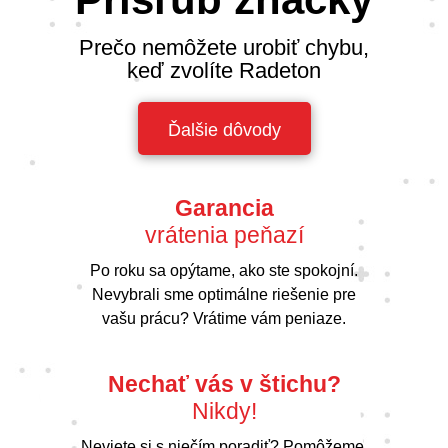
Prečo nemôžete urobiť chybu,
keď zvolíte Radeton
Ďalšie dôvody
Garancia
vrátenia peňazí
Po roku sa opýtame, ako ste spokojní.
Nevybrali sme optimálne riešenie pre
vašu prácu? Vrátime vám peniaze.
Nechať vás v štichu?
Nikdy!
Neviete si s niečím poradiť? Pomôžeme.