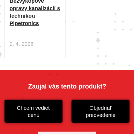
Bezvýkopové
opravy kanalizácií s
technikou
Pipetronics
2. 4. 2026
Zaujal vás tento produkt?
Chcem vedieť
Objednať
cenu
predvedenie