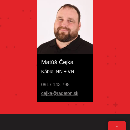
Matúš Čejka
Káble, NN + VN
0917 143 798
cejka@radeton.sk
↑