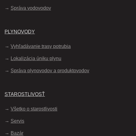
Správa vodovodov
PLYNOVODY
Vyhľadávanie trasy potrubia
Lokalizácia úniku plynu
Správa plynovodov a produktovodov
STAROSTLIVOSŤ
Všetko o starostlivosti
Servis
Bazár