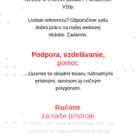
Vždy.
Uvítate referenciu? Odporučíme vašu
dobrú prácu na našej webovej
stránke. Zadarmo.
Podpora, vzdelávanie,
pomoc
…zázemie so skladmi tovaru, náhradnými
prístrojmi, servisom aj cvičným
polygónom.
Ručíme
za naše prístroje
S vášňou pre nové technológie pre vás
vyberáme tie najkvalitnejšie prístroje