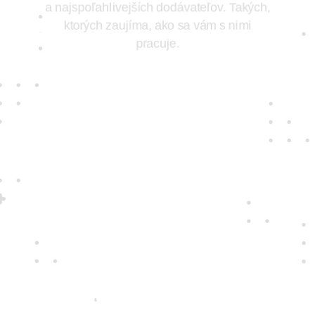
a najspoľahlivejších dodávateľov. Takých,
ktorých zaujíma, ako sa vám s nimi
pracuje.
Jedine
fair play
Konáme na rovinu a na nič sa nehráme.
Správame sa tak k zákazníkom i sebe
navzájom.