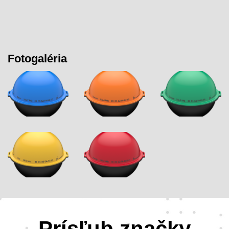
Fotogaléria
Prísľub značky