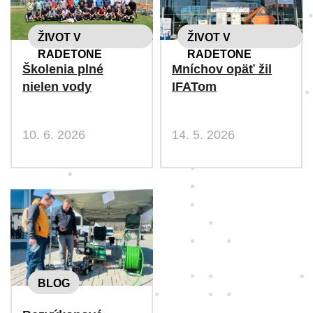
ŽIVOT V
ŽIVOT V
RADETONE
RADETONE
Školenia plné
Mníchov opäť žil
nielen vody
IFATom
10. 6. 2026
14. 5. 2026
BLOG