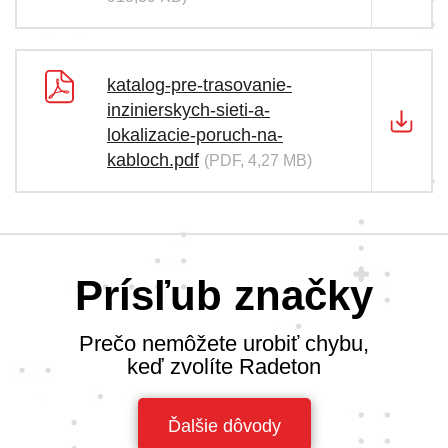
katalog-pre-trasovanie-
inzinierskych-sieti-a-
lokalizacie-poruch-na-
kabloch.pdf
(PDF, 4,27 MB)
Prísľub značky
Prečo nemôžete urobiť chybu,
keď zvolíte Radeton
Ďalšie dôvody