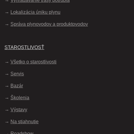
Vyhľadávanie trasy potrubia
Lokalizácia úniku plynu
Správa plynovodov a produktovodov
STAROSTLIVOSŤ
Všetko o starostlivosti
Servis
Bazár
Školenia
Výstavy
Na stiahnutie
Roadshow