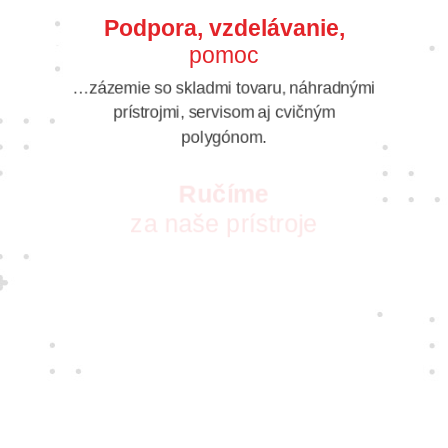
Podpora, vzdelávanie,
pomoc
…zázemie so skladmi tovaru, náhradnými
prístrojmi, servisom aj cvičným
polygónom.
Ručíme
za naše prístroje
S vášňou pre nové technológie pre vás
vyberáme tie najkvalitnejšie prístroje
a najspoľahlivejších dodávateľov. Takých,
ktorých zaujíma, ako sa vám s nimi
pracuje.
Jedine