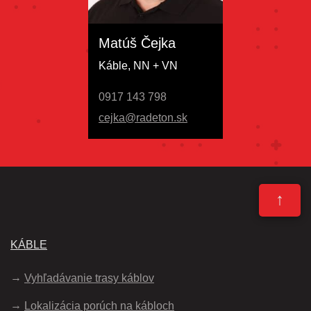
Matúš Čejka
Káble, NN + VN
0917 143 798
cejka@radeton.sk
↑
KÁBLE
Vyhľadávanie trasy káblov
Lokalizácia porúch na kábloch