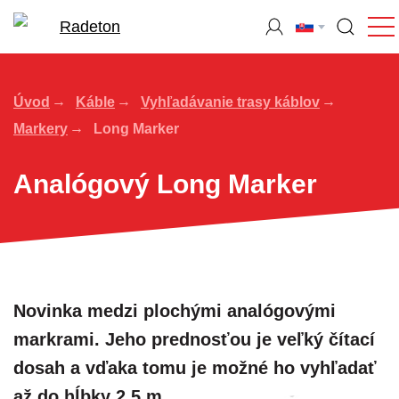
Úvod
Káble
Vyhľadávanie trasy káblov
Markery
Long Marker
Analógový Long Marker
Novinka medzi plochými analógovými
markrami. Jeho prednosťou je veľký čítací
dosah a vďaka tomu je možné ho vyhľadať
až do hĺbky 2,5 m.