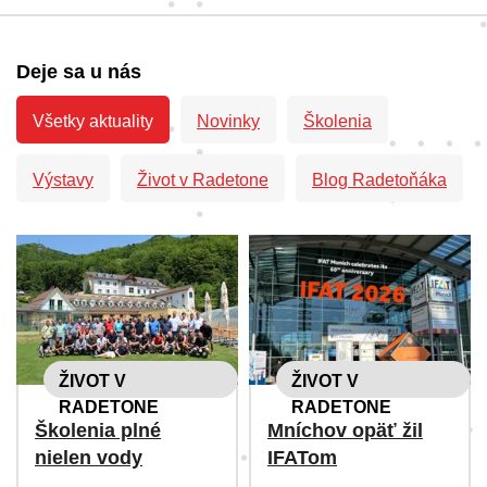
Deje sa u nás
Všetky aktuality
Novinky
Školenia
Výstavy
Život v Radetone
Blog Radetoňáka
ŽIVOT V
ŽIVOT V
RADETONE
RADETONE
Školenia plné
Mníchov opäť žil
nielen vody
IFATom