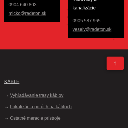
0904 640 803
kanalizácie
micko@radeton.sk
0905 587 965
vesely@radeton.sk
↑
KÁBLE
Vyhľadávanie trasy káblov
Lokalizácia porúch na kábloch
Ostatné meracie prístroje