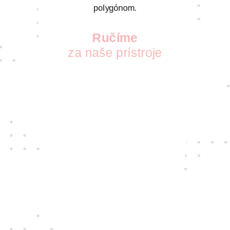
polygónom.
Ručíme
za naše prístroje
S vášňou pre nové technológie pre vás
vyberáme tie najkvalitnejšie prístroje
a najspoľahlivejších dodávateľov. Takých,
ktorých zaujíma, ako sa vám s nimi
pracuje.
Jedine
fair play
Konáme na rovinu a na nič sa nehráme.
Správame sa tak k zákazníkom i sebe
navzájom.