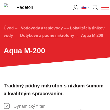
Úvod
Vodovody a teplovody
Lokalizácia únikov
vody
Dotykové a pôdne mikrofóny
Aqua M-200
Aqua M-200
Tradičný pôdny mikrofón s nízkym šumom
a kvalitným spracovaním.
Dynamický filter