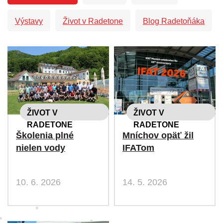
Výstavy
Život v Radetone
Blog Radetoňáka
ŽIVOT V
ŽIVOT V
RADETONE
RADETONE
Školenia plné
Mníchov opäť žil
nielen vody
IFATom
10. 6. 2026
14. 5. 2026