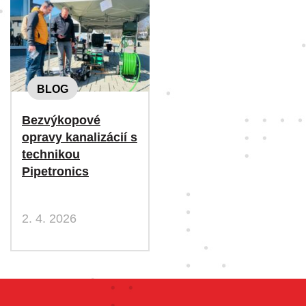
BLOG
Bezvýkopové
opravy kanalizácií s
technikou
Pipetronics
2. 4. 2026