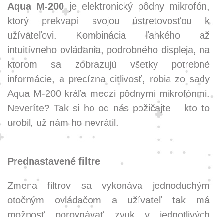
Aqua M-200
je elektronický pôdny mikrofón,
ktorý prekvapí svojou ústretovosťou k
užívateľovi. Kombinácia ľahkého až
intuitívneho ovládania, podrobného displeja, na
ktorom sa zobrazujú všetky potrebné
informácie, a precízna citlivosť, robia zo sady
Aqua M-200 kráľa medzi pôdnymi mikrofónmi.
Neveríte? Tak si ho od nás požičajte – kto to
urobil, už nám ho nevrátil.
Prednastavené filtre
Zmena filtrov sa vykonáva jednoduchým
otočným ovládačom a užívateľ tak má
možnosť porovnávať zvuk v jednotlivých