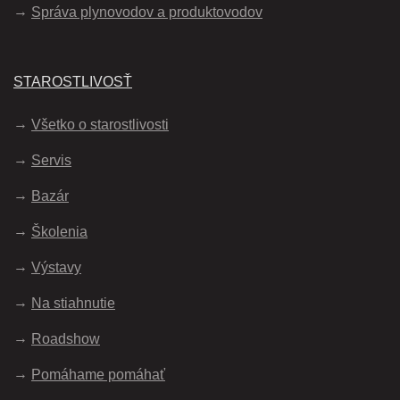
Správa plynovodov a produktovodov
STAROSTLIVOSŤ
Všetko o starostlivosti
Servis
Bazár
Školenia
Výstavy
Na stiahnutie
Roadshow
Pomáhame pomáhať