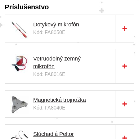
Príslušenstvo
Dotykový mikrofón
Kód: FA8050E
Vetruodolný zemný
mikrofón
Kód: FA8016E
Magnetická trojnožka
Kód: FA8040E
Slúchadlá Peltor