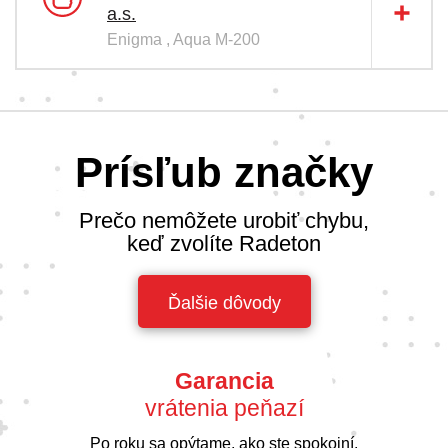
a.s.
Enigma , Aqua M-200
Prísľub značky
Prečo nemôžete urobiť chybu,
keď zvolíte Radeton
Ďalšie dôvody
Garancia
vrátenia peňazí
Po roku sa opýtame, ako ste spokojní.