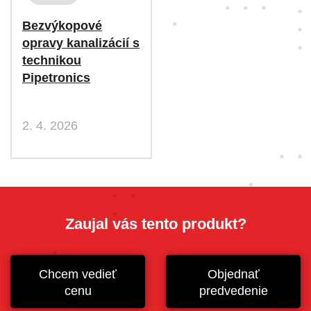
Bezvýkopové
opravy kanalizácií s
technikou
Pipetronics
2. 4. 2026
Zaujal vás tento produkt?
Chcem vedieť
Objednať
cenu
predvedenie