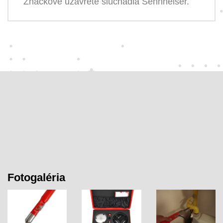
Značkové uzavreté slúchadlá Sennheiser.
Fotogaléria