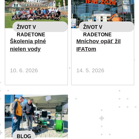
ŽIVOT V
ŽIVOT V
RADETONE
RADETONE
Školenia plné
Mníchov opäť žil
nielen vody
IFATom
10. 6. 2026
14. 5. 2026
BLOG