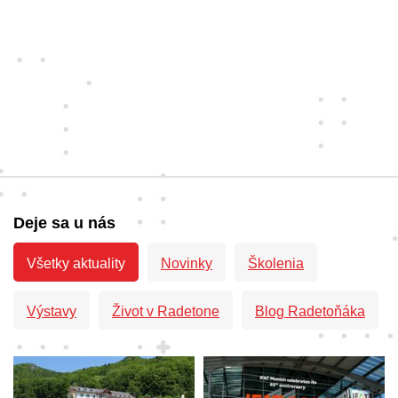
Deje sa u nás
Všetky aktuality
Novinky
Školenia
Výstavy
Život v Radetone
Blog Radetoňáka