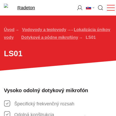
Úvod
Vodovody a teplovody
Lokalizácia únikov
vody
Dotykové a pôdne mikrofóny
LS01
LS01
Vysoko odolný dotykový mikrofón
Špecifický frekvenčný rozsah
Odolná konštrukcia