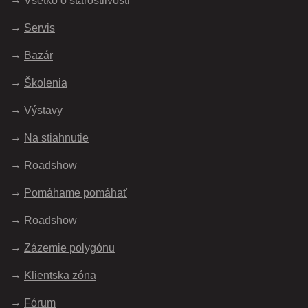
Všetko o starostlivosti
Servis
Bazár
Školenia
Výstavy
Na stiahnutie
Roadshow
Pomáhame pomáhať
Roadshow
Zázemie polygónu
Klientska zóna
Fórum