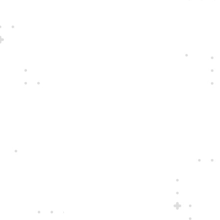
S vášňou pre nové technológie pre vás
vyberáme tie najkvalitnejšie prístroje
a najspoľahlivejších dodávateľov. Takých,
ktorých zaujíma, ako sa vám s nimi
pracuje.
Jedine
fair play
Konáme na rovinu a na nič sa nehráme.
Správame sa tak k zákazníkom i sebe
navzájom.