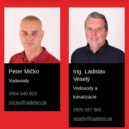
Peter Mičko
Ing. Ladislav
Veselý
Vodovody
Vodovody a
0904 640 803
kanalizácie
micko@radeton.sk
0905 587 965
vesely@radeton.sk