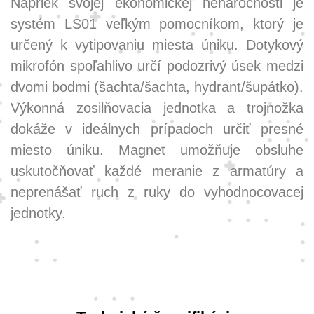
Napriek svojej ekonomickej nenáročnosti je
systém LS01 veľkým pomocníkom, ktorý je
určený k vytipovaniu miesta úniku. Dotykový
mikrofón spoľahlivo určí podozrivý úsek medzi
dvomi bodmi (šachta/šachta, hydrant/šupátko).
Výkonná zosilňovacia jednotka a trojnožka
dokáže v ideálnych prípadoch určiť presné
miesto úniku. Magnet umožňuje obsluhe
uskutočňovať každé meranie z armatúry a
neprenášať ruch z ruky do vyhodnocovacej
jednotky.