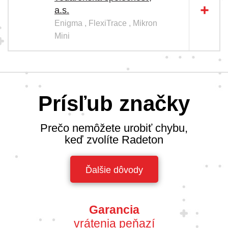
a.s.
Enigma , FlexiTrace , Mikron
Mini
Prísľub značky
Prečo nemôžete urobiť chybu,
keď zvolíte Radeton
Ďalšie dôvody
Garancia
vrátenia peňazí