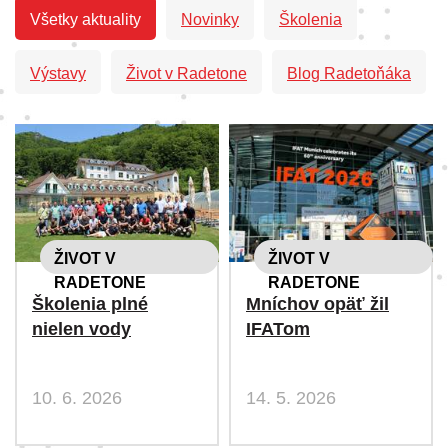
Všetky aktuality
Novinky
Školenia
Výstavy
Život v Radetone
Blog Radetoňáka
ŽIVOT V
ŽIVOT V
RADETONE
RADETONE
Školenia plné
Mníchov opäť žil
nielen vody
IFATom
10. 6. 2026
14. 5. 2026