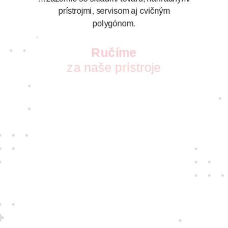
prístrojmi, servisom aj cvičným
polygónom.
Ručíme
za naše prístroje
S vášňou pre nové technológie pre vás
vyberáme tie najkvalitnejšie prístroje
a najspoľahlivejších dodávateľov. Takých,
ktorých zaujíma, ako sa vám s nimi
pracuje.
Jedine
fair play
Konáme na rovinu a na nič sa nehráme.
Správame sa tak k zákazníkom i sebe
navzájom.