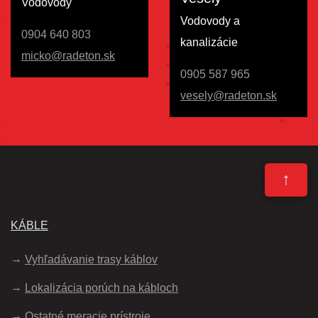
Vodovody
Vodovody a
0904 640 803
kanalizácie
micko@radeton.sk
0905 587 965
vesely@radeton.sk
↑
KÁBLE
Vyhľadávanie trasy káblov
Lokalizácia porúch na kábloch
Ostatné meracie prístroje