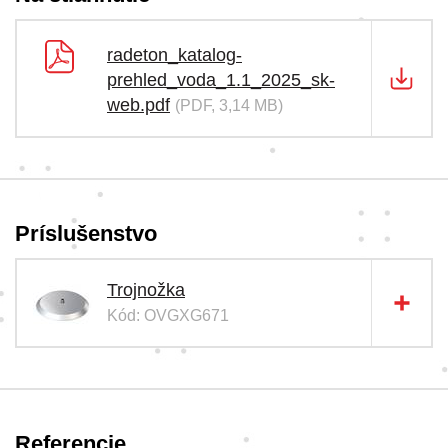
radeton_katalog-
prehled_voda_1.1_2025_sk-
web.pdf
(PDF, 3,14 MB)
Príslušenstvo
Trojnožka
Kód: OVGXG671
Referencie