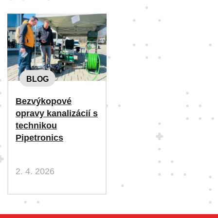
BLOG
Bezvýkopové
opravy kanalizácií s
technikou
Pipetronics
2. 4. 2026