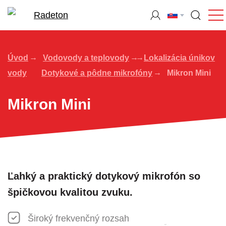
Úvod
Vodovody a teplovody
Lokalizácia únikov
vody
Dotykové a pôdne mikrofóny
Mikron Mini
Mikron Mini
Ľahký a praktický dotykový mikrofón so
špičkovou kvalitou zvuku.
Široký frekvenčný rozsah