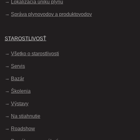
Lokalizácia úniku plynu
Správa plynovodov a produktovodov
STAROSTLIVOSŤ
Všetko o starostlivosti
Servis
Bazár
Školenia
Výstavy
Na stiahnutie
Roadshow