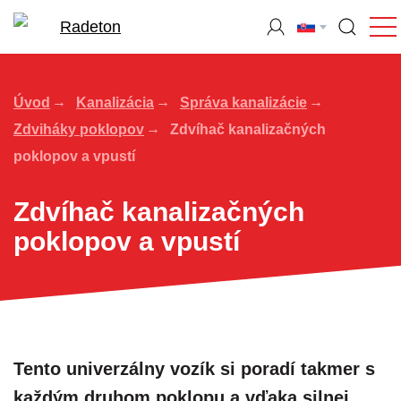
Úvod
Kanalizácia
Správa kanalizácie
Zdviháky poklopov
Zdvíhač kanalizačných
poklopov a vpustí
Zdvíhač kanalizačných
poklopov a vpustí
Tento univerzálny vozík si poradí takmer s
každým druhom poklopu a vďaka silnej