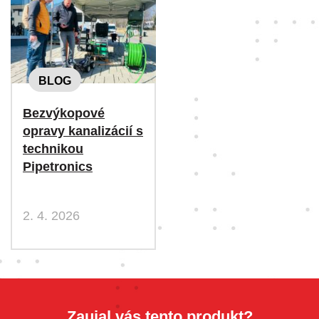
BLOG
Bezvýkopové
opravy kanalizácií s
technikou
Pipetronics
2. 4. 2026
Zaujal vás tento produkt?