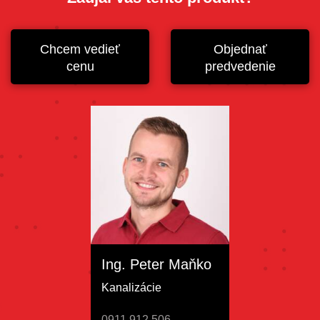
Chcem vedieť
Objednať
cenu
predvedenie
Ing. Peter Maňko
Kanalizácie
0911 912 506