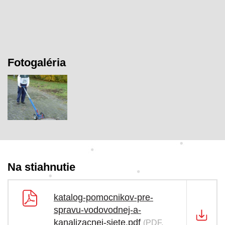
Fotogaléria
Na stiahnutie
katalog-pomocnikov-pre-
spravu-vodovodnej-a-
kanalizacnej-siete.pdf
(PDF,