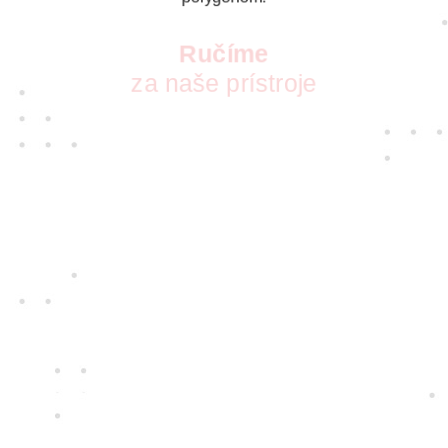
Ručíme
za naše prístroje
S vášňou pre nové technológie pre vás
vyberáme tie najkvalitnejšie prístroje
a najspoľahlivejších dodávateľov. Takých,
ktorých zaujíma, ako sa vám s nimi
pracuje.
Jedine
fair play