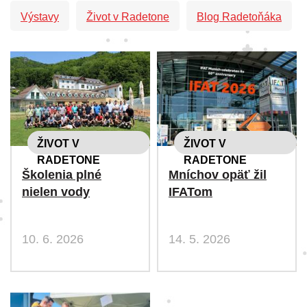
Výstavy
Život v Radetone
Blog Radetoňáka
ŽIVOT V
ŽIVOT V
RADETONE
RADETONE
Školenia plné
Mníchov opäť žil
nielen vody
IFATom
10. 6. 2026
14. 5. 2026