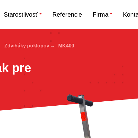
Starostlivosť
Referencie
Firma
Konta
Zdviháky poklopov
MK400
k pre