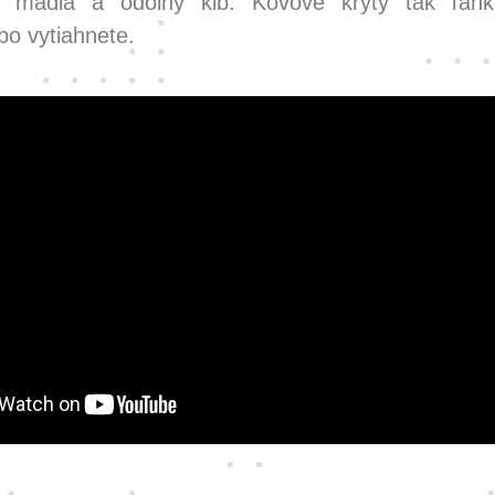
 madlá a odolný kĺb. Kovové kryty tak ľahko
bo vytiahnete.