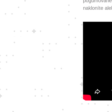
pogumované
nakloníte ale