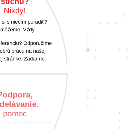
štichu?
Nikdy!
 si s niečím poradiť?
môžeme. Vždy.
referenciu? Odporučíme
obrú prácu na našej
j stránke. Zadarmo.
Podpora,
delávanie,
pomoc
e so skladmi tovaru,