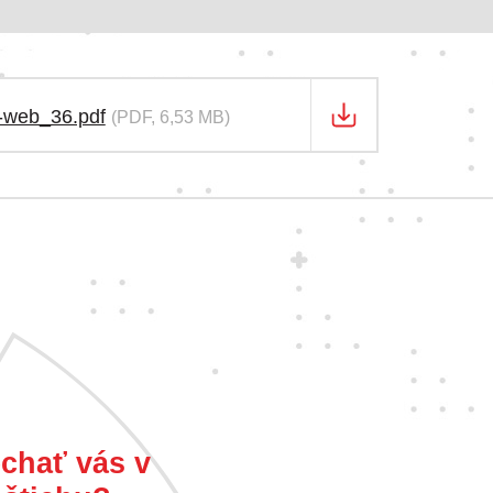
k-web_36.pdf
(PDF, 6,53 MB)
chať vás v