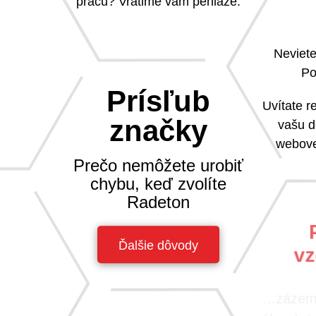
prácu? Vrátime vám peniaze.
Neviete
Po
Prísľub
Uvítate 
značky
vašu d
webove
Prečo nemôžete urobiť
chybu, keď zvolíte
Radeton
Ďalšie dôvody
vz
na nič sa
sa tak k
navzájom.
…zázemi