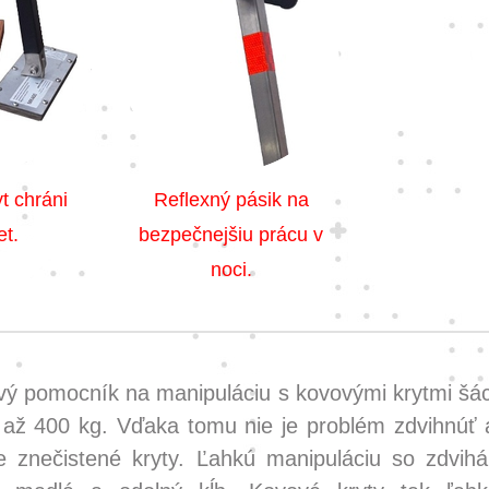
t chráni
Reflexný pásik na
t.
bezpečnejšiu prácu v
noci.
ý pomocník na manipuláciu s kovovými krytmi šác
ž 400 kg. Vďaka tomu nie je problém zdvihnúť a
e znečistené kryty. Ľahkú manipuláciu so zdvihá