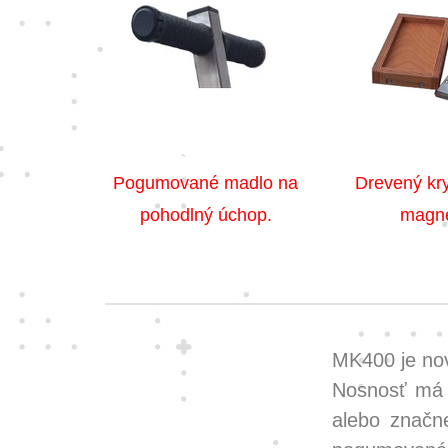
Pogumované madlo na
Drevený kry
pohodlný úchop.
magne
MK400 je nov
Nosnosť má a
alebo značn