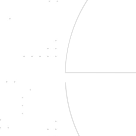
Jedine
fair play
Konáme na rovinu a 
nehráme. Správame 
zákazníkom i sebe 