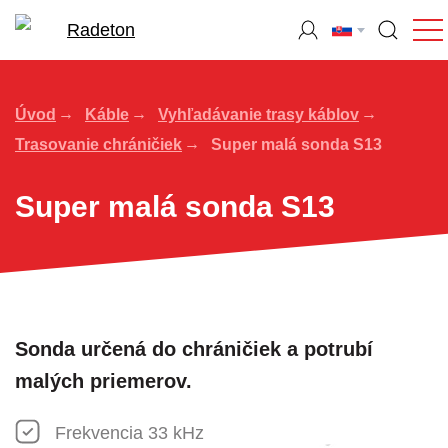
Úvod
Káble
Vyhľadávanie trasy káblov
Trasovanie chráničiek
Super malá sonda S13
Super malá sonda S13
Sonda určená do chráničiek a potrubí
malých priemerov.
Frekvencia 33 kHz