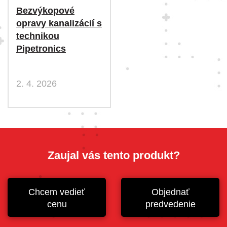
Bezvýkopové
opravy kanalizácií s
technikou
Pipetronics
2. 4. 2026
Zaujal vás tento produkt?
Chcem vedieť
Objednať
cenu
predvedenie