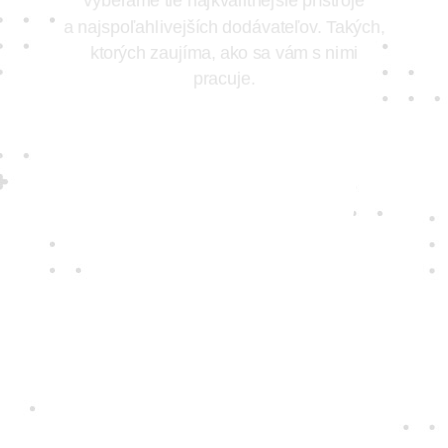
vyberáme tie najkvalitnejšie prístroje
a najspoľahlivejších dodávateľov. Takých,
ktorých zaujíma, ako sa vám s nimi
pracuje.
Jedine
fair play
Konáme na rovinu a na nič sa nehráme.
Správame sa tak k zákazníkom i sebe
navzájom.