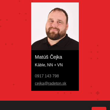
Matúš Čejka
Káble, NN + VN
0917 143 798
cejka@radeton.sk