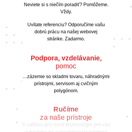
Neviete si s niečím poradiť? Pomôžeme.
Vždy.
Uvítate referenciu? Odporučíme vašu
dobrú prácu na našej webovej
stránke. Zadarmo.
Podpora, vzdelávanie,
pomoc
…zázemie so skladmi tovaru, náhradnými
prístrojmi, servisom aj cvičným
polygónom.
Ručíme
za naše prístroje
S vášňou pre nové technológie pre vás