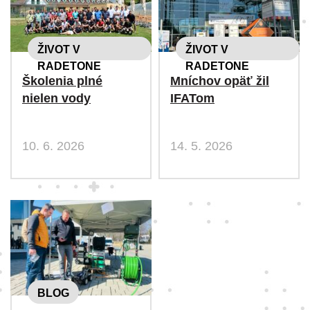
ŽIVOT V
ŽIVOT V
RADETONE
RADETONE
Školenia plné
Mníchov opäť žil
nielen vody
IFATom
10. 6. 2026
14. 5. 2026
BLOG