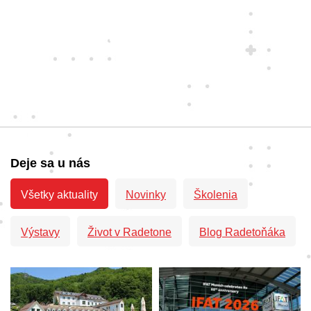
Deje sa u nás
Všetky aktuality
Novinky
Školenia
Výstavy
Život v Radetone
Blog Radetoňáka