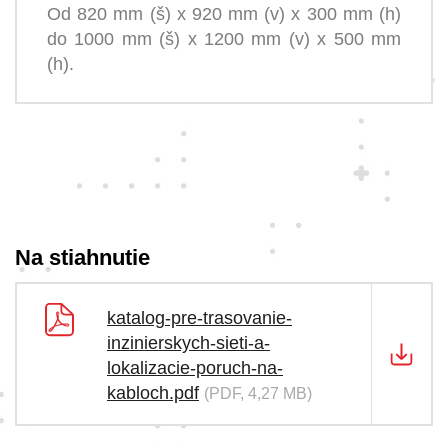
Od 820 mm (š) x 920 mm (v) x 300 mm (h)
do 1000 mm (š) x 1200 mm (v) x 500 mm
(h).
Na stiahnutie
katalog-pre-trasovanie-
inzinierskych-sieti-a-
lokalizacie-poruch-na-
kabloch.pdf
(PDF, 4,27 MB)