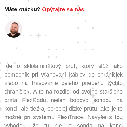
Máte otázku?
Opýtajte sa nás
Ide o sklolaminátový prút, ktorý slúži ako
pomocník pri vťahovaní káblov do chráničiek
alebo na trasovanie celého priebehu týchto
chráničiek. A to na rozdiel od svojho staršieho
brata FlexRodu nielen bodovo sondou na
konci, ale tiež aj po celej dĺžke prútu, ako je to
možné pri systému FlexiTrace. Navyše s tou
výhodou, že tu nie je sonda na konci