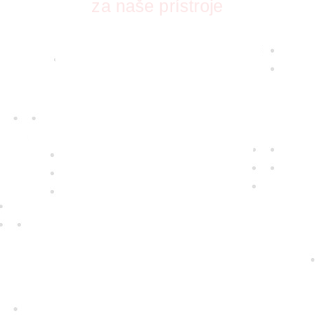
za naše prístroje
S vášňou pre nové technológie pre vás
vyberáme tie najkvalitnejšie prístroje
a najspoľahlivejších dodávateľov. Takých,
ktorých zaujíma, ako sa vám s nimi
pracuje.
Jedine
fair play
Konáme na rovinu a na nič sa nehráme.
Správame sa tak k zákazníkom i sebe
navzájom.