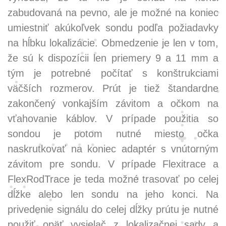
zabudovaná na pevno, ale je možné na koniec
umiestniť akúkoľvek sondu podľa požiadavky
na hĺbku lokalizácie. Obmedzenie je len v tom,
že sú k dispozícii len priemery 9 a 11 mm a
tým je potrebné počítať s konštrukciami
väčších rozmerov. Prút je tiež štandardne
zakončený vonkajším závitom a očkom na
vťahovanie káblov. V prípade použitia so
sondou je potom nutné miesto očka
naskrutkovať na koniec adaptér s vnútorným
závitom pre sondu. V prípade Flexitrace a
FlexRodTrace je teda možné trasovať po celej
dĺžke alebo len sondu na jeho konci. Na
privedenie signálu do celej dĺžky prútu je nutné
použiť opäť vysielač z lokalizačnej sady a