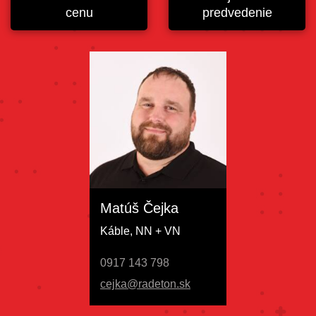
cenu
predvedenie
Matúš Čejka
Káble, NN + VN
0917 143 798
cejka@radeton.sk