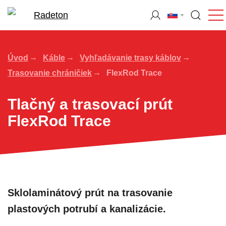
Úvod
Káble
Vyhľadávanie trasy káblov
Trasovanie chráničiek
FlexRod Trace
Tlačný a trasovací prút
FlexRod Trace
Sklolaminátový prút na trasovanie
plastových potrubí a kanalizácie.