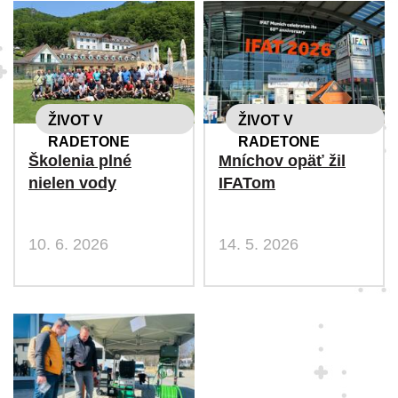
ŽIVOT V
ŽIVOT V
RADETONE
RADETONE
Školenia plné
Mníchov opäť žil
nielen vody
IFATom
10. 6. 2026
14. 5. 2026