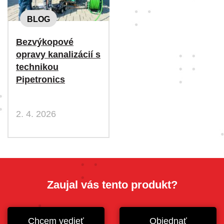
BLOG
Bezvýkopové
opravy kanalizácií s
technikou
Pipetronics
2. 4. 2026
Zaujal vás tento produkt?
Chcem vedieť
Objednať