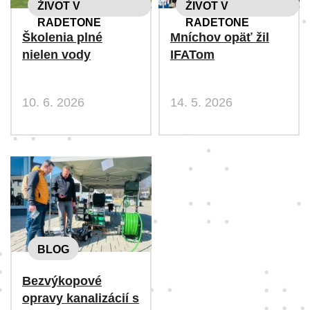
ŽIVOT V
ŽIVOT V
RADETONE
RADETONE
Školenia plné
Mníchov opäť žil
nielen vody
IFATom
10. 6. 2026
14. 5. 2026
BLOG
Bezvýkopové
opravy kanalizácií s