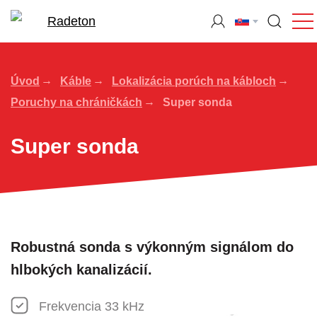
Úvod
Káble
Lokalizácia porúch na kábloch
Poruchy na chráničkách
Super sonda
Super sonda
Robustná sonda s výkonným signálom do
hlbokých kanalizácií.
Frekvencia 33 kHz