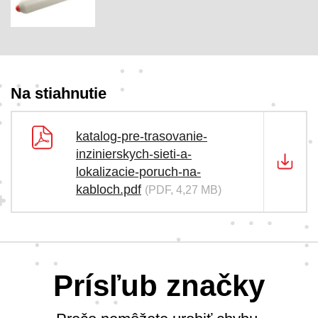
Na stiahnutie
katalog-pre-trasovanie-
inzinierskych-sieti-a-
lokalizacie-poruch-na-
kabloch.pdf
(PDF, 4,27 MB)
Prísľub značky