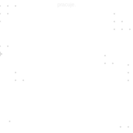
pracuje.
Jedine
fair play
Konáme na rovinu a na nič sa nehráme.
Správame sa tak k zákazníkom i sebe
navzájom.