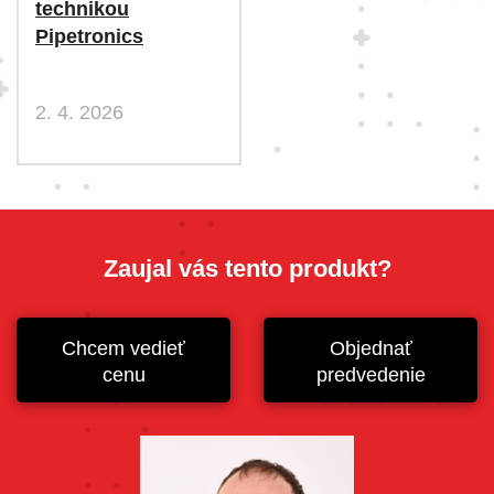
technikou
Pipetronics
2. 4. 2026
Zaujal vás tento produkt?
Chcem vedieť
Objednať
cenu
predvedenie