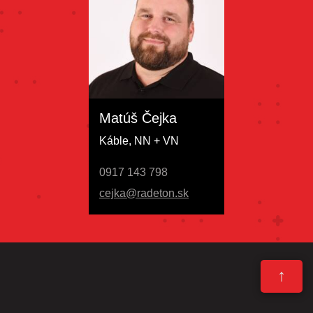
Matúš Čejka
Káble, NN + VN
0917 143 798
cejka@radeton.sk
↑