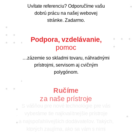
Uvítate referenciu? Odporučíme vašu
dobrú prácu na našej webovej
stránke. Zadarmo.
Podpora, vzdelávanie,
pomoc
…zázemie so skladmi tovaru, náhradnými
prístrojmi, servisom aj cvičným
polygónom.
Ručíme
za naše prístroje
S vášňou pre nové technológie pre vás
vyberáme tie najkvalitnejšie prístroje
a najspoľahlivejších dodávateľov. Takých,
ktorých zaujíma, ako sa vám s nimi