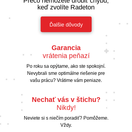
Prečo nemôžete urobiť chybu,
keď zvolíte Radeton
Ďalšie dôvody
Garancia
vrátenia peňazí
Po roku sa opýtame, ako ste spokojní.
Nevybrali sme optimálne riešenie pre
vašu prácu? Vrátime vám peniaze.
Nechať vás v štichu?
Nikdy!
Neviete si s niečím poradiť? Pomôžeme.
Vždy.