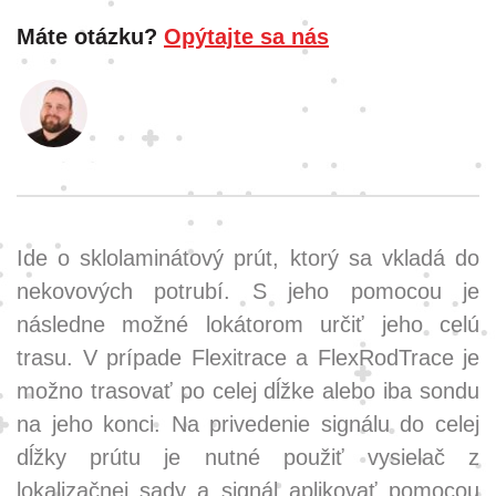
Máte otázku?
Opýtajte sa nás
Ide o sklolaminátový prút, ktorý sa vkladá do
nekovových potrubí. S jeho pomocou je
následne možné lokátorom určiť jeho celú
trasu. V prípade Flexitrace a FlexRodTrace je
možno trasovať po celej dĺžke alebo iba sondu
na jeho konci. Na privedenie signálu do celej
dĺžky prútu je nutné použiť vysielač z
lokalizačnej sady a signál aplikovať pomocou