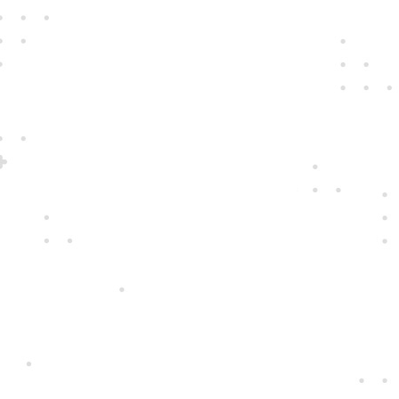
Jedine
fair play
Konáme na rovinu a na nič sa nehráme.
Správame sa tak k zákazníkom i sebe
navzájom.