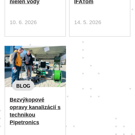
nielen vody
IFATom
10. 6. 2026
14. 5. 2026
BLOG
Bezvýkopové
opravy kanalizácií s
technikou
Pipetronics