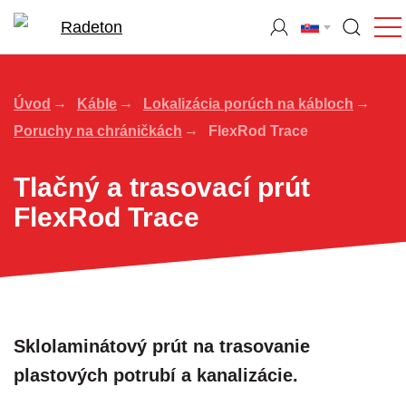
Úvod
Káble
Lokalizácia porúch na kábloch
Poruchy na chráničkách
FlexRod Trace
Tlačný a trasovací prút
FlexRod Trace
Sklolaminátový prút na trasovanie
plastových potrubí a kanalizácie.