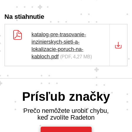
Na stiahnutie
katalog-pre-trasovanie-
inzinierskych-sieti-a-
lokalizacie-poruch-na-
kabloch.pdf
(PDF, 4,27 MB)
Prísľub značky
Prečo nemôžete urobiť chybu,
keď zvolíte Radeton