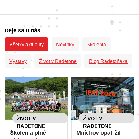
Deje sa u nás
Všetky aktuality
Novinky
Školenia
Výstavy
Život v Radetone
Blog Radetoňáka
ŽIVOT V
ŽIVOT V
RADETONE
RADETONE
Školenia plné
Mníchov opäť žil