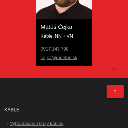
Matúš Čejka
Káble, NN + VN
0917 143 798
cejka@radeton.sk
↑
KÁBLE
Vyhľadávanie trasy káblov