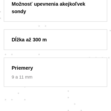
Možnosť upevnenia akejkoľvek
sondy
Dĺžka až 300 m
Priemery
9 a 11 mm