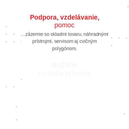
Podpora, vzdelávanie,
pomoc
…zázemie so skladmi tovaru, náhradnými
prístrojmi, servisom aj cvičným
polygónom.
Ručíme
za naše prístroje
S vášňou pre nové technológie pre vás
vyberáme tie najkvalitnejšie prístroje
a najspoľahlivejších dodávateľov. Takých,
ktorých zaujíma, ako sa vám s nimi
pracuje.