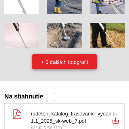
+ 5 ďalších fotografií
Na stiahnutie
radeton_katalog_trasovanie_vydanie-
1.1_2025_sk-web_7.pdf
(PDF, 5,58 MB)