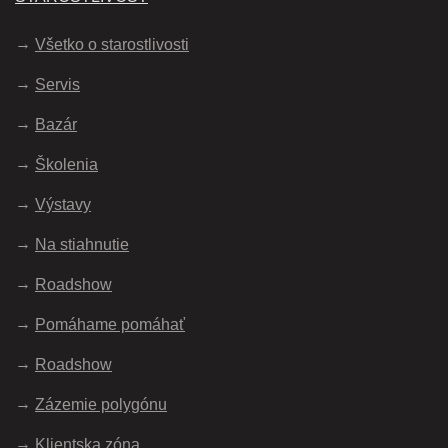
Všetko o starostlivosti
Servis
Bazár
Školenia
Výstavy
Na stiahnutie
Roadshow
Pomáhame pomáhať
Roadshow
Zázemie polygónu
Klientska zóna