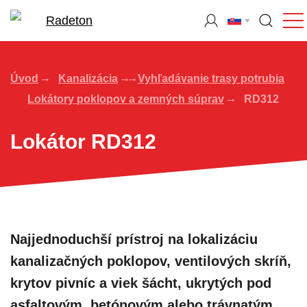
Úvod
Kanalizácia
Vyhľadávanie trasy potrubia
Lokátory poklopov a zemných súprav
RD312
Lokátor RD312
Najjednoduchší prístroj na lokalizáciu
kanalizačných poklopov, ventilových skríň,
krytov pivníc a viek šácht, ukrytých pod
asfaltovým, betónovým alebo trávnatým