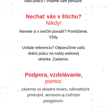
vašu prácu? Vrátime vám peniaze.
Nechať vás v štichu?
Nikdy!
Neviete si s niečím poradiť? Pomôžeme.
Vždy.
Uvítate referenciu? Odporučíme vašu
dobrú prácu na našej webovej
stránke. Zadarmo.
Podpora, vzdelávanie,
pomoc
…zázemie so skladmi tovaru, náhradnými
prístrojmi, servisom aj cvičným
polygónom.