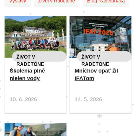
Výstavy
Život v Radetone
Blog Radetoňáka
ŽIVOT V
ŽIVOT V
RADETONE
RADETONE
Školenia plné
Mníchov opäť žil
nielen vody
IFATom
10. 6. 2026
14. 5. 2026