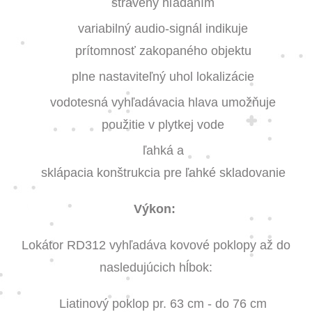
strávený hľadaním
variabilný audio-signál indikuje
prítomnosť zakopaného objektu
plne nastaviteľný uhol lokalizácie
vodotesná vyhľadávacia hlava umožňuje
použitie v plytkej vode
ľahká a
sklápacia konštrukcia pre ľahké skladovanie
Výkon:
Lokátor RD312 vyhľadáva kovové poklopy až do
nasledujúcich hĺbok:
Liatinový poklop pr. 63 cm - do 76 cm