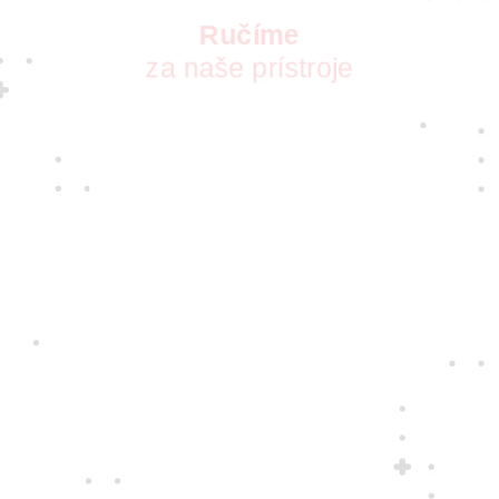
Ručíme
za naše prístroje
S vášňou pre nové technológie pre vás
vyberáme tie najkvalitnejšie prístroje
a najspoľahlivejších dodávateľov. Takých,
ktorých zaujíma, ako sa vám s nimi
pracuje.
Jedine
fair play
Konáme na rovinu a na nič sa nehráme.
Správame sa tak k zákazníkom i sebe
navzájom.