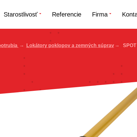
Starostlivosť
Referencie
Firma
Konta
potrubia
Lokátory poklopov a zemných súprav
SPOT