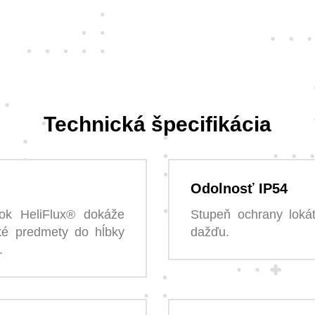
Technická špecifikácia
Odolnosť IP54
vok HeliFlux® dokáže
Stupeň ochrany loká
ké predmety do hĺbky
dažďu.
.