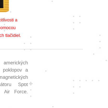
tlivosti a
 pomocou
 tlačidiel.
 amerických
r poklopov a
agnetických
átoru Spot
S Air Force.
.