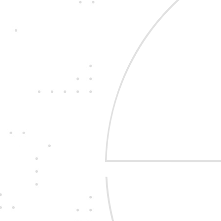
Jedine
fair play