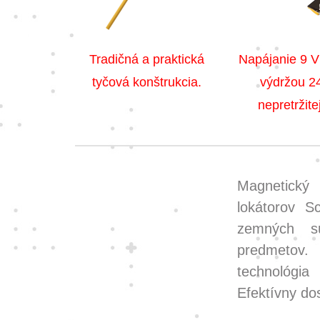
Tradičná a praktická
Napájanie 9 V
tyčová konštrukcia.
výdržou 2
nepretržite
Magnetický
lokátorov S
zemných sú
predmetov
technológia
Efektívny do