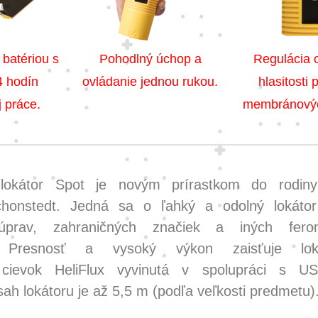
 batériou s
Pohodlný úchop a
Regulácia ci
4 hodín
ovládanie jednou rukou.
hlasitosti
j práce.
membránových
 lokátor Spot je novým prírastkom do rodiny
chonstedt. Jedná sa o ľahký a odolný lokáto
prav, zahraničných značiek a iných ferom
. Presnosť a vysoký výkon zaisťuje lok
 cievok HeliFlux vyvinutá v spolupráci s U
sah lokátoru je až 5,5 m (podľa veľkosti predmetu)