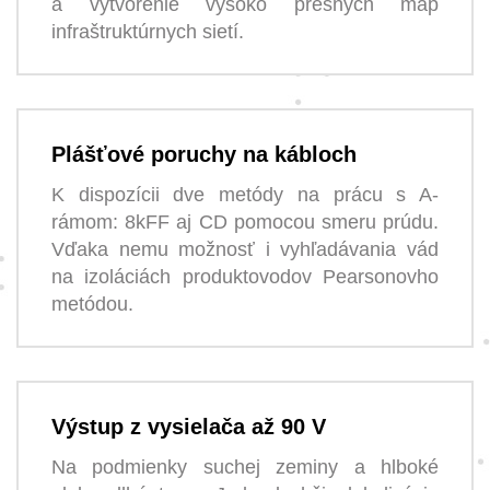
a vytvorenie vysoko presných máp
infraštruktúrnych sietí.
Plášťové poruchy na kábloch
K dispozícii dve metódy na prácu s A-
rámom: 8kFF aj CD pomocou smeru prúdu.
Vďaka nemu možnosť i vyhľadávania vád
na izoláciách produktovodov Pearsonovho
metódou.
Výstup z vysielača až 90 V
Na podmienky suchej zeminy a hlboké