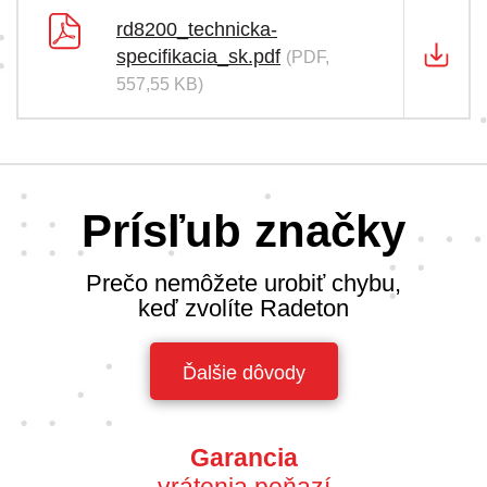
rd8200_technicka-
specifikacia_sk.pdf
(PDF,
557,55 KB)
Prísľub značky
Prečo nemôžete urobiť chybu,
keď zvolíte Radeton
Ďalšie dôvody
Garancia
vrátenia peňazí