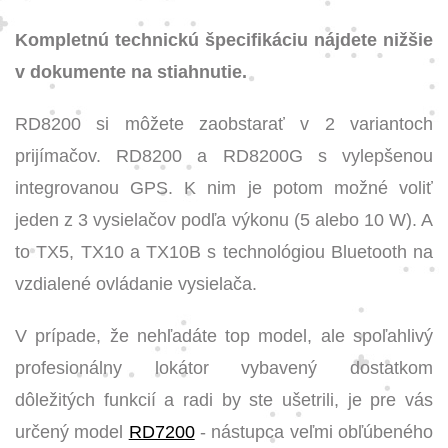
Kompletnú technickú špecifikáciu nájdete nižšie
v dokumente na stiahnutie.
RD8200 si môžete zaobstarať v 2 variantoch
prijímačov. RD8200 a RD8200G s vylepšenou
integrovanou GPS. K nim je potom možné voliť
jeden z 3 vysielačov podľa výkonu (5 alebo 10 W). A
to TX5, TX10 a TX10B s technológiou Bluetooth na
vzdialené ovládanie vysielača.
V prípade, že nehľadáte top model, ale spoľahlivý
profesionálny lokátor vybavený dostatkom
dôležitých funkcií a radi by ste ušetrili, je pre vás
určený model
RD7200
- nástupca veľmi obľúbeného