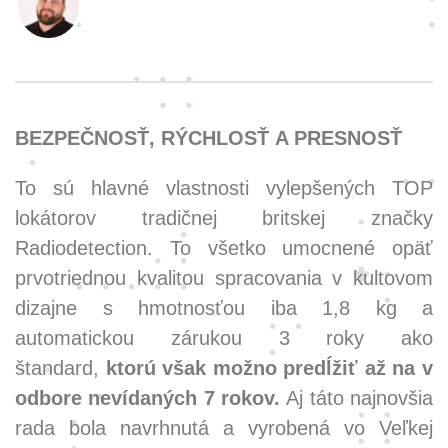
BEZPEČNOSŤ, RÝCHLOSŤ A PRESNOSŤ
To sú hlavné vlastnosti vylepšených TOP
lokátorov tradičnej britskej značky
Radiodetection. To všetko umocnené opäť
prvotriednou kvalitou spracovania v kultovom
dizajne s hmotnosťou iba 1,8 kg a
automatickou zárukou 3 roky ako
štandard,
ktorú však možno predĺžiť až na v
odbore nevídaných 7 rokov.
Aj táto najnovšia
rada bola navrhnutá a vyrobená vo Veľkej