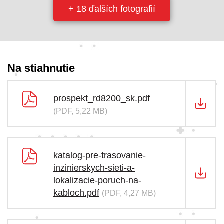
+ 18 ďalších fotografií
Na stiahnutie
prospekt_rd8200_sk.pdf
(PDF, 5,22 MB)
katalog-pre-trasovanie-
inzinierskych-sieti-a-
lokalizacie-poruch-na-
kabloch.pdf
(PDF, 4,27 MB)