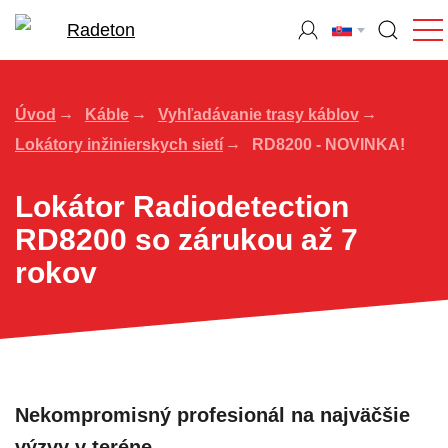
Úvod
Káble
Vyhľadávanie trasy káblov
Lokátory inžinierskych sietí
RD8200 - NOVINKA!
Lokátor Radiodetection
RD8200 so zárukou až 7
rokov
Nekompromisný profesionál na najväčšie
výzvy v teréne.