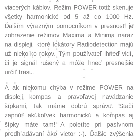
viacerých káblov. Režim POWER totiž skenuje
všetky harmonické od 5 až do 1000 Hz.
Ďalším výrazným pomocníkom v presnosti je
zobrazenie režimov Maxima a Minima naraz
na displeji, ktoré lokátory Radiodetection majú
už niekoľko rokov. Tým používateľ ihneď vidí,
či je signál rušený a môže hneď presnejšie
určiť trasu.
A ak niekomu chýba v režime POWER na
displeji kompas a pravoľavej navádzanie
šípkami, tak máme dobrú správu. Stačí
zapnúť akúkoľvek harmonickú a kompas aj
šípky máte tam! A poletíte pri pasívnom
predhľadávaní ako vietor :-). Ďalšie zvýšenia