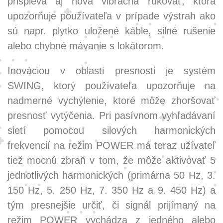
prispieva aj nová vibračná rukoväť, ktorá
upozorňuje používateľa v prípade výstrah ako
sú napr. plytko uložené káble, silné rušenie
alebo chybné mávanie s lokátorom.
Inováciou v oblasti presnosti je systém
SWING, ktorý používateľa upozorňuje na
nadmerné vychýlenie, ktoré môže zhoršovať
presnosť vytýčenia. Pri pasívnom vyhľadávaní
sietí pomocou silových harmonických
frekvencií na režim POWER má teraz užívateľ
tiež mocnú zbraň v tom, že môže aktivovať 5
jednotlivých harmonických (primárna 50 Hz, 3.
150 Hz, 5. 250 Hz, 7. 350 Hz a 9. 450 Hz) a
tým presnejšie určiť, či signál prijímaný na
režim POWER vychádza z jedného alebo