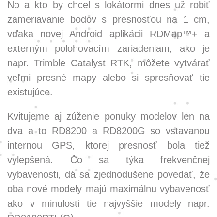
No a kto by chcel s lokátormi dnes už robiť
zameriavanie bodov s presnosťou na 1 cm,
vďaka novej Android aplikácii RDMap™+ a
externým polohovacím zariadeniam, ako je
napr. Trimble Catalyst RTK, môžete vytvárať
veľmi presné mapy alebo si spresňovať tie
existujúce.
Kvitujeme aj zúženie ponuky modelov len na
dva a to RD8200 a RD8200G so vstavanou
internou GPS, ktorej presnosť bola tiež
vylepšená. Čo sa týka frekvenčnej
vybavenosti, dá sa zjednodušene povedať, že
oba nové modely majú maximálnu vybavenosť
ako v minulosti tie najvyššie modely napr.