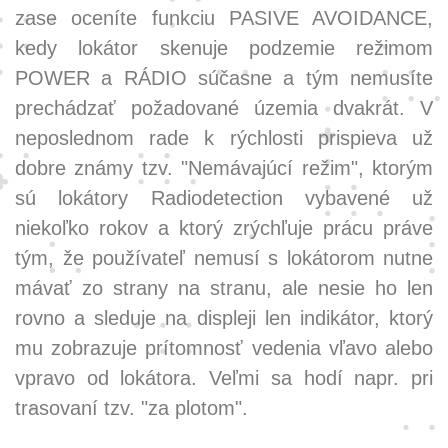
zase oceníte funkciu PASIVE AVOIDANCE,
kedy lokátor skenuje podzemie režimom
POWER a RÁDIO súčasne a tým nemusíte
prechádzať požadované územia dvakrát. V
neposlednom rade k rýchlosti prispieva už
dobre známy tzv. "Nemávajúcí režim", ktorým
sú lokátory Radiodetection vybavené už
niekoľko rokov a ktorý zrýchľuje prácu práve
tým, že používateľ nemusí s lokátorom nutne
mávať zo strany na stranu, ale nesie ho len
rovno a sleduje na displeji len indikátor, ktorý
mu zobrazuje prítomnosť vedenia vľavo alebo
vpravo od lokátora. Veľmi sa hodí napr. pri
trasovaní tzv. "za plotom".