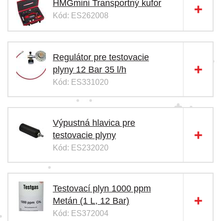
HMGmini Transportný kufor
Kód: ES262008
Regulátor pre testovacie
plyny 12 Bar 35 l/h
Kód: ES331020
Výpustná hlavica pre
testovacie plyny
Kód: ES232020
Testovací plyn 1000 ppm
Metán (1 L, 12 Bar)
Kód: ES372004