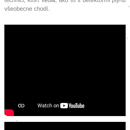
technici, ktorí vedia, ako to s detektormi plynu
všeobecne chodí.