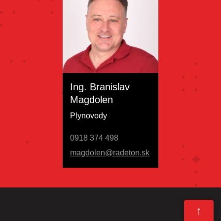
Ing. Branislav
Magdolen
Plynovody
0918 374 498
magdolen@radeton.sk
↑