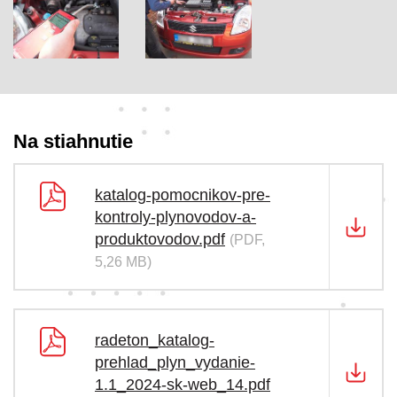
Na stiahnutie
katalog-pomocnikov-pre-
kontroly-plynovodov-a-
produktovodov.pdf
(PDF,
5,26 MB)
radeton_katalog-
prehlad_plyn_vydanie-
1.1_2024-sk-web_14.pdf