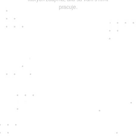
ktorých zaujíma, ako sa vám s nimi
pracuje.
Jedine
fair play
Konáme na rovinu a na nič sa nehráme.
Správame sa tak k zákazníkom i sebe
navzájom.