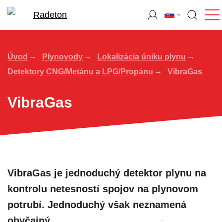
Úvod
Plynovody
Lokalizácia úniku plynu
Detektory CNG/Metánu a LPG/Propánu
VibraGas
VibraGas
VibraGas je jednoduchý detektor plynu na
kontrolu netesností spojov na plynovom
potrubí. Jednoduchý však neznamená
obyčajný.