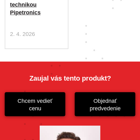
technikou
Pipetronics
2. 4. 2026
Zaujal vás tento produkt?
Chcem vedieť
Objednať
cenu
predvedenie