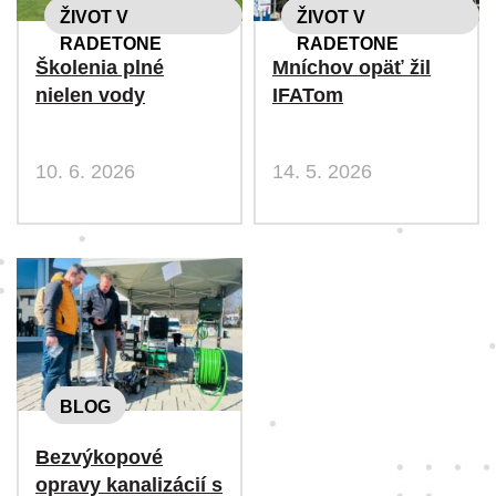
ŽIVOT V
ŽIVOT V
RADETONE
RADETONE
Školenia plné
Mníchov opäť žil
nielen vody
IFATom
10. 6. 2026
14. 5. 2026
BLOG
Bezvýkopové
opravy kanalizácií s