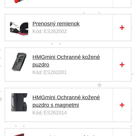
Prenosný remienok
Kód: ES262002
HMGmini Ochranné kožené
puzdro
Kód: ES262001
HMGmini Ochranné kožené
puzdro s magnetmi
Kód: ES262014