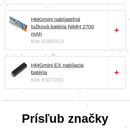
HMGmini nabíjateľná
tužková batéria NiMH 2700
mAh
Kód: ES902013
HMGmini EX nabíjacia
batéria
Kód: ES272001
Prísľub značky