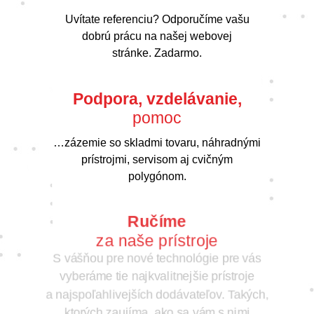
Uvítate referenciu? Odporučíme vašu
dobrú prácu na našej webovej
stránke. Zadarmo.
Podpora, vzdelávanie,
pomoc
…zázemie so skladmi tovaru, náhradnými
prístrojmi, servisom aj cvičným
polygónom.
Ručíme
za naše prístroje
S vášňou pre nové technológie pre vás
vyberáme tie najkvalitnejšie prístroje
a najspoľahlivejších dodávateľov. Takých,