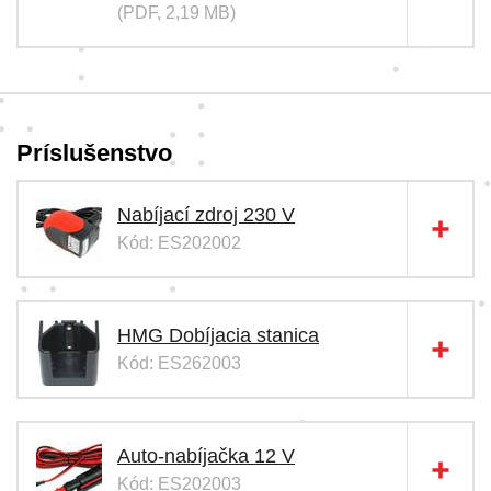
(PDF, 2,19 MB)
Príslušenstvo
Nabíjací zdroj 230 V
Kód: ES202002
HMG Dobíjacia stanica
Kód: ES262003
Auto-nabíjačka 12 V
Kód: ES202003