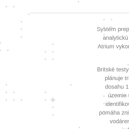
Systém prepá
analytickú
Atrium vyko
Britské tes
plánuje t
dosahu 1
územie 
identifi
pomáha zniž
vodáren