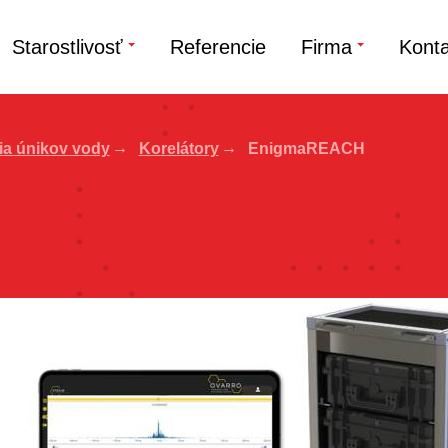
Starostlivosť
Referencie
Firma
Konta
ia únikov vody
Korelátory
EnigmaREACH