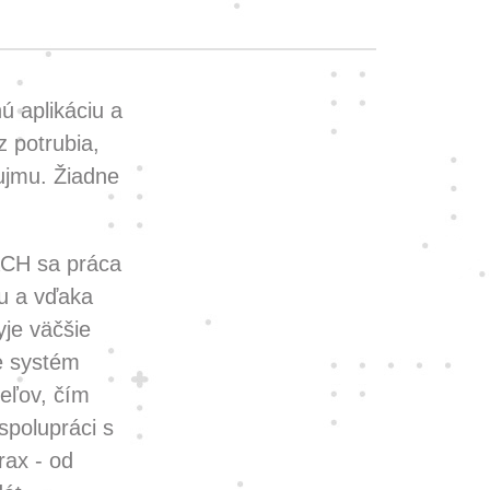
 aplikáciu a
z potrubia,
ujmu. Žiadne
ACH sa práca
bu a vďaka
je väčšie
e systém
eľov, čím
spolupráci s
rax - od