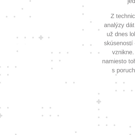
je
Z technic
analýzy dát
už dnes lo
skúseností 
vznikne.
namiesto to
s poruch