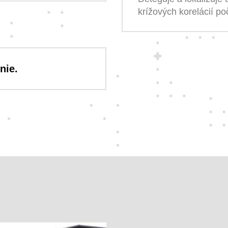
krížových korelácií po
nie.