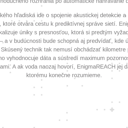
dnoduchého rozhrania po automatické nahrávanie d
kého hľadiska ide o spojenie akustickej detekcie a 
, ktoré otvára cestu k prediktívnej správe sietí.
kalizuje úniky s presnosťou, ktorá si predtým vyža
– a v budúcnosti bude schopná aj predvídať, kde ú
 Skúsený technik tak nemusí obchádzať kilometre 
ho vyhodnocuje dáta a sústredí maximum pozornos
ami. A ak voda naozaj hovorí, EnigmaREACH jej d
ktorému konečne rozumieme.