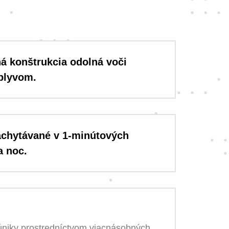
á konštrukcia odolná voči
plyvom.
achytávané v 1-minútových
a noc.
 úniky prostredníctvom viacnásobných