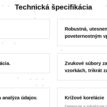
Technická špecifikácia
Robustná, utesnen
poveternostným v
ácia.
Zvukové súbory z
vzorkách, trikrát z
 analýza údajov.
Krížové korelácie
Deteguje a lokalizuje