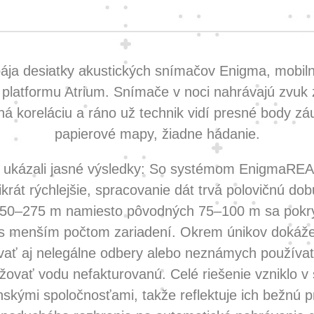
ja desiatky akustických snímačov Enigma, mobilnú
 platformu Atrium. Snímače v noci nahrávajú zvuk 
ná koreláciu a ráno už technik vidí presné body zá
papierové mapy, žiadne hádanie.
ty ukázali jasné výsledky: So systémom EnigmaRE
rikrát rýchlejšie, spracovanie dát trvá polovičnú do
50–275 m namiesto pôvodných 75–100 m sa pokry
s menším počtom zariadení. Okrem únikov dokáž
kovať aj nelegálne odbery alebo neznámych používat
ovať vodu nefakturovanú. Celé riešenie vzniklo v 
skými spoločnosťami, takže reflektuje ich bežnú p