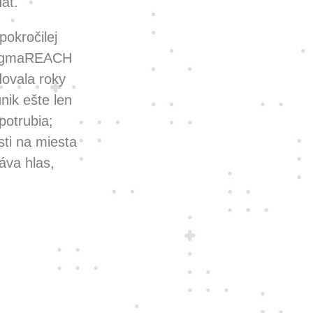
át.
pokročilej
 EnigmaREACH
dovala roky
nik ešte len
potrubia;
ti na miesta
áva hlas,