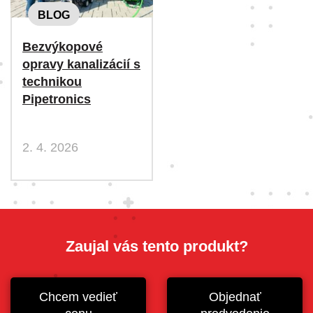
BLOG
Bezvýkopové
opravy kanalizácií s
technikou
Pipetronics
2. 4. 2026
Zaujal vás tento produkt?
Chcem vedieť
Objednať