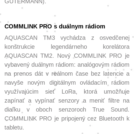
GUTERMANN).
COMMLINK PRO s duálnym rádiom
AQUASCAN TM3 vychádza z osvedčenej
konštrukcie legendárneho korelátora
AQUASCAN TM2. Nový COMMLINK PRO je
vybavený duálnym rádiom: analógovým rádiom
na prenos dát v reálnom čase bez latencie a
navyše novým digitálnym ovládacím rádiom
využívajúcim sieť LoRa, ktorá umožňuje
zapínať a vypínať senzory a meniť filtre na
diaľku v oboch senzoroch True Sound.
COMMLINK PRO je pripojený cez Bluetooth k
tabletu.