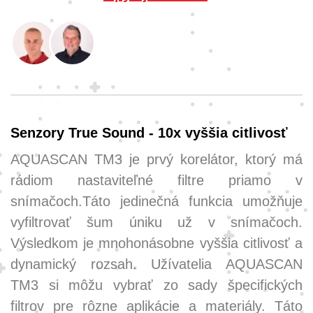
Senzory True Sound - 10x vyššia citlivosť
AQUASCAN TM3 je prvý korelátor, ktorý má
rádiom nastaviteľné filtre priamo v
snímačoch.Táto jedinečná funkcia umožňuje
vyfiltrovať šum úniku už v snímačoch.
Výsledkom je mnohonásobne vyššia citlivosť a
dynamický rozsah. Užívatelia AQUASCAN
TM3 si môžu vybrať zo sady špecifických
filtrov pre rôzne aplikácie a materiály. Táto