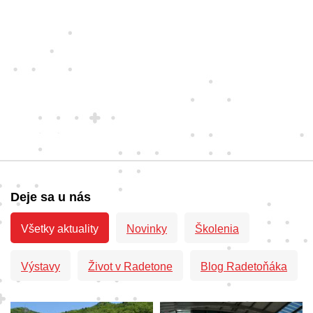
Deje sa u nás
Všetky aktuality
Novinky
Školenia
Výstavy
Život v Radetone
Blog Radetoňáka