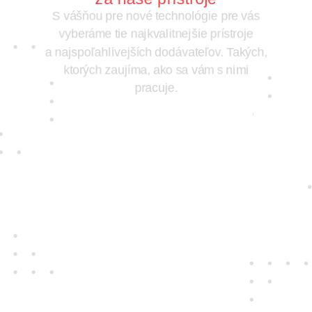
S vášňou pre nové technológie pre vás
vyberáme tie najkvalitnejšie prístroje
a najspoľahlivejších dodávateľov. Takých,
ktorých zaujíma, ako sa vám s nimi
pracuje.
Jedine
fair play
Konáme na rovinu a na nič sa nehráme.
Správame sa tak k zákazníkom i sebe
navzájom.