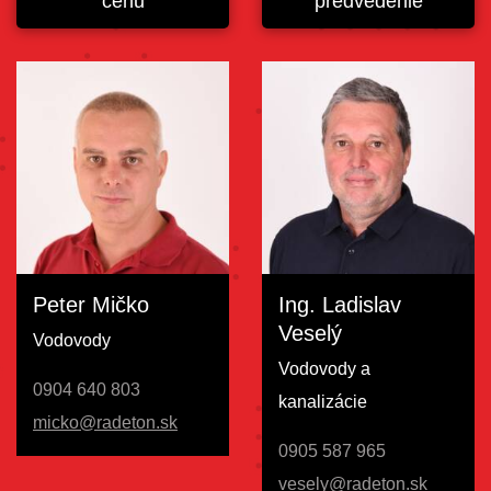
cenu
predvedenie
Peter Mičko
Ing. Ladislav
Veselý
Vodovody
Vodovody a
0904 640 803
kanalizácie
micko@radeton.sk
0905 587 965
vesely@radeton.sk