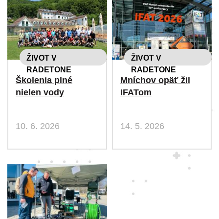
ŽIVOT V
ŽIVOT V
RADETONE
RADETONE
Školenia plné
Mníchov opäť žil
nielen vody
IFATom
10. 6. 2026
14. 5. 2026