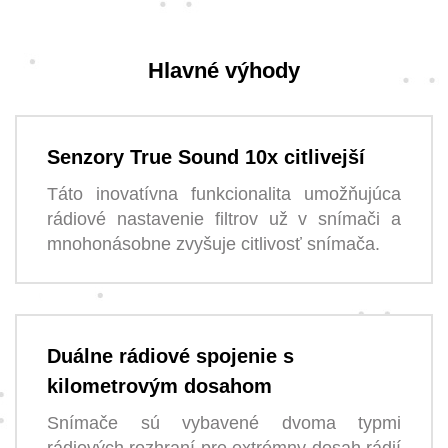
Hlavné výhody
Senzory True Sound 10x citlivejší
Táto inovatívna funkcionalita umožňujúca
rádiové nastavenie filtrov už v snímači a
mnohonásobne zvyšuje citlivosť snímača.
Duálne rádiové spojenie s
kilometrovým dosahom
Snímače sú vybavené dvoma typmi
rádiových rozhraní pre extrémny dosah rádií