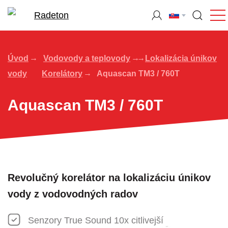
Úvod
Vodovody a teplovody
Lokalizácia únikov
vody
Korelátory
Aquascan TM3 / 760T
Aquascan TM3 / 760T
Revolučný korelátor na lokalizáciu únikov
vody z vodovodných radov
Senzory True Sound 10x citlivejší