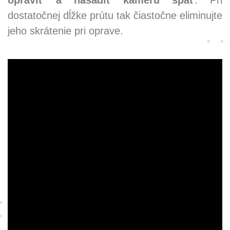
opraviť a nasadiť kameru späť
. Pri
dostatočnej dĺžke prútu tak čiastočne eliminujte
jeho skrátenie pri oprave.