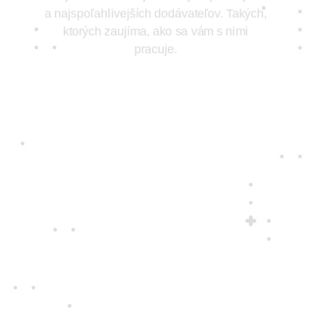
vyberáme tie najkvalitnejšie prístroje
a najspoľahlivejších dodávateľov. Takých,
ktorých zaujíma, ako sa vám s nimi
pracuje.
Jedine
fair play
Konáme na rovinu a na nič sa nehráme.
Správame sa tak k zákazníkom i sebe
navzájom.