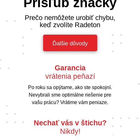
Prísľub značky
Prečo nemôžete urobiť chybu,
keď zvolíte Radeton
Ďalšie dôvody
Garancia
vrátenia peňazí
Po roku sa opýtame, ako ste spokojní.
Nevybrali sme optimálne riešenie pre
vašu prácu? Vrátime vám peniaze.
Nechať vás v štichu?
Nikdy!