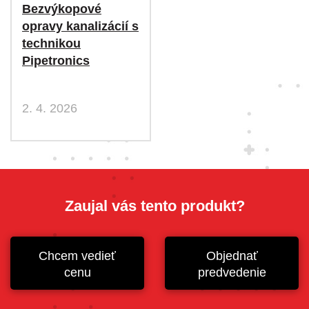
Bezvýkopové
opravy kanalizácií s
technikou
Pipetronics
2. 4. 2026
Zaujal vás tento produkt?
Chcem vedieť
Objednať
cenu
predvedenie