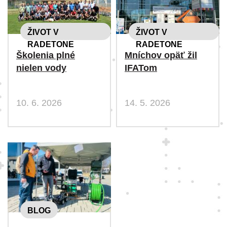
ŽIVOT V
ŽIVOT V
RADETONE
RADETONE
Školenia plné
Mníchov opäť žil
nielen vody
IFATom
10. 6. 2026
14. 5. 2026
BLOG