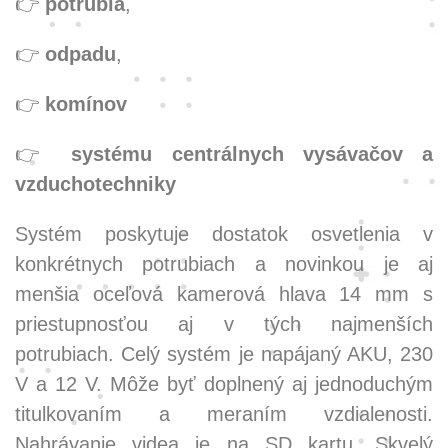
👉
potrubia
,
👉
odpadu
,
👉
komínov
👉
systému centrálnych vysávačov a
vzduchotechniky
Systém poskytuje dostatok osvetlenia v
konkrétnych potrubiach a novinkou je aj
menšia oceľová kamerová hlava 14 mm s
priestupnosťou aj v tých najmenších
potrubiach. Celý systém je napájaný AKU, 230
V a 12 V. Môže byť doplnený aj jednoduchým
titulkovaním a meraním vzdialenosti.
Nahrávanie videa je na SD kartu. Skvelý