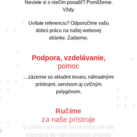
Neviete si s niečím poradiť? Pomôžeme.
Vždy.
Uvítate referenciu? Odporučíme vašu
dobrú prácu na našej webovej
stránke. Zadarmo.
Podpora, vzdelávanie,
pomoc
…zázemie so skladmi tovaru, náhradnými
prístrojmi, servisom aj cvičným
polygónom.
Ručíme
za naše prístroje
S vášňou pre nové technológie pre vás