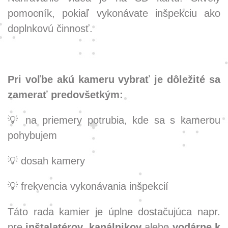
pomocník, pokiaľ vykonávate inšpekciu ako
doplnkovú činnosť.
Pri voľbe akú kameru vybrať je dôležité sa
zamerať predovšetkým:
💡 na priemery potrubia, kde sa s kamerou
pohybujem
💡 dosah kamery
💡 frekvencia vykonávania inšpekcií
Táto rada kamier je úplne dostačujúca napr.
pre
inštalatérov, kanálnikov
alebo
vodárne k