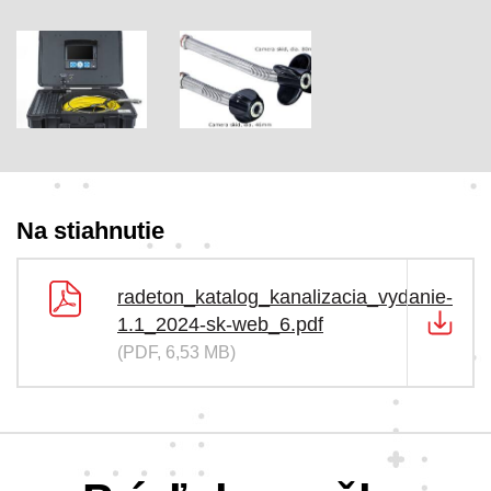
Na stiahnutie
radeton_katalog_kanalizacia_vydanie-
1.1_2024-sk-web_6.pdf
(PDF, 6,53 MB)