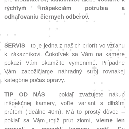
rýchlym inšpekciám potrubia a
odhaľovaniu čiernych odberov.
SERVIS
- to je jedna z našich priorít vo vzťahu
k zákazníkovi. Čokoľvek sa Vám na kamere
pokazí Vám okamžite vymeníme. Prípadne
Vám zapožičiame náhradný stroj rovnakej
kategórie počas opravy.
TIP OD NÁS
- pokiaľ zvažujete nákup
inšpekčnej kamery, voľte variant s dlhším
prútom (ideálne 40m). Má to prostý dôvod –
pokiaľ sa Vám totiž prút zlomí,
vieme len