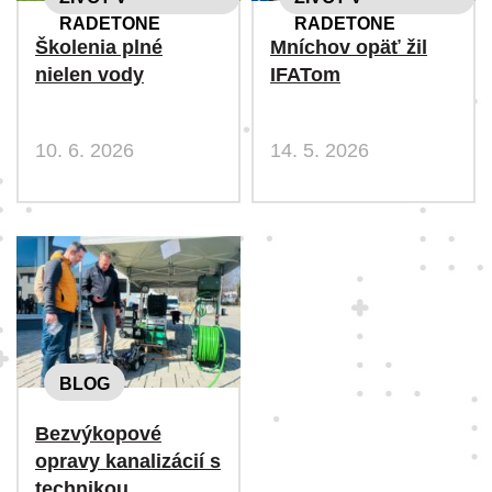
RADETONE
RADETONE
Školenia plné
Mníchov opäť žil
nielen vody
IFATom
10. 6. 2026
14. 5. 2026
BLOG
Bezvýkopové
opravy kanalizácií s
technikou