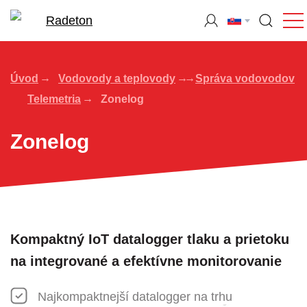
Úvod
Vodovody a teplovody
Správa vodovodov
Telemetria
Zonelog
Zonelog
Kompaktný IoT datalogger tlaku a prietoku
na integrované a efektívne monitorovanie
Najkompaktnejší datalogger na trhu