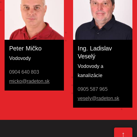
Peter Mičko
Ing. Ladislav
Veselý
Vodovody
Vodovody a
0904 640 803
kanalizácie
micko@radeton.sk
0905 587 965
vesely@radeton.sk
↑