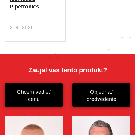
Pipetronics
2. 4. 2026
Zaujal vás tento produkt?
Chcem vedieť
Objednať
cenu
predvedenie