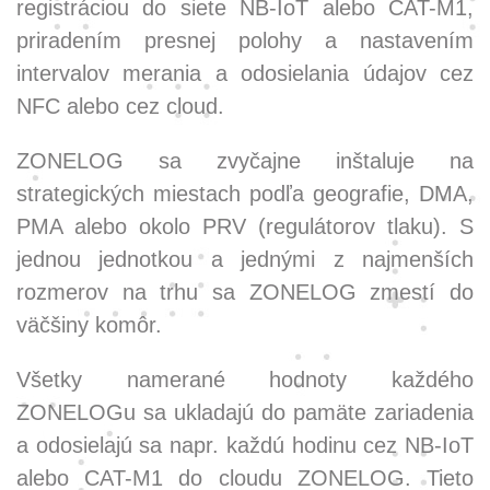
registráciou do siete NB-IoT alebo CAT-M1,
priradením presnej polohy a nastavením
intervalov merania a odosielania údajov cez
NFC alebo cez cloud.
ZONELOG sa zvyčajne inštaluje na
strategických miestach podľa geografie, DMA,
PMA alebo okolo PRV (regulátorov tlaku). S
jednou jednotkou a jednými z najmenších
rozmerov na trhu sa ZONELOG zmestí do
väčšiny komôr.
Všetky namerané hodnoty každého
ZONELOGu sa ukladajú do pamäte zariadenia
a odosielajú sa napr. každú hodinu cez NB-IoT
alebo CAT-M1 do cloudu ZONELOG. Tieto