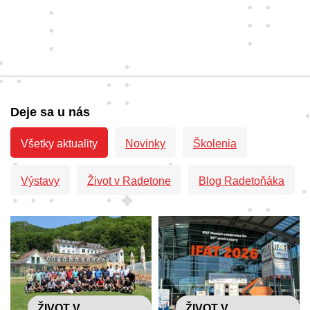
Deje sa u nás
Všetky aktuality
Novinky
Školenia
Výstavy
Život v Radetone
Blog Radetoňáka
ŽIVOT V
ŽIVOT V