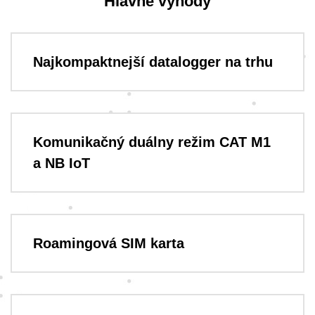
Hlavné výhody
Najkompaktnejší datalogger na trhu
Komunikačný duálny režim CAT M1
a NB IoT
Roamingová SIM karta