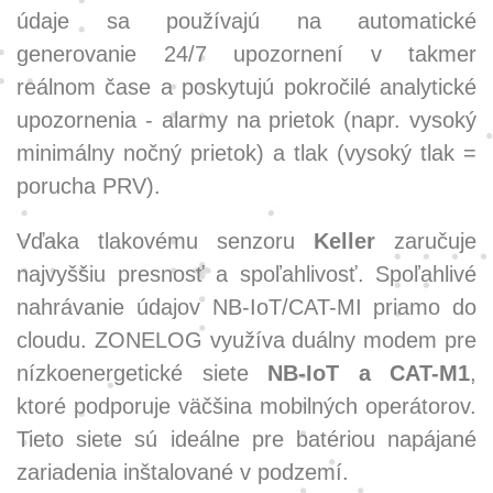
údaje sa používajú na automatické
generovanie 24/7 upozornení v takmer
reálnom čase a poskytujú pokročilé analytické
upozornenia - alarmy na prietok (napr. vysoký
minimálny nočný prietok) a tlak (vysoký tlak =
porucha PRV).
Vďaka tlakovému senzoru
Keller
zaručuje
najvyššiu presnosť a spoľahlivosť. Spoľahlivé
nahrávanie údajov NB-IoT/CAT-MI priamo do
cloudu. ZONELOG využíva duálny modem pre
nízkoenergetické siete
NB-IoT a CAT-M1
,
ktoré podporuje väčšina mobilných operátorov.
Tieto siete sú ideálne pre batériou napájané
zariadenia inštalované v podzemí.