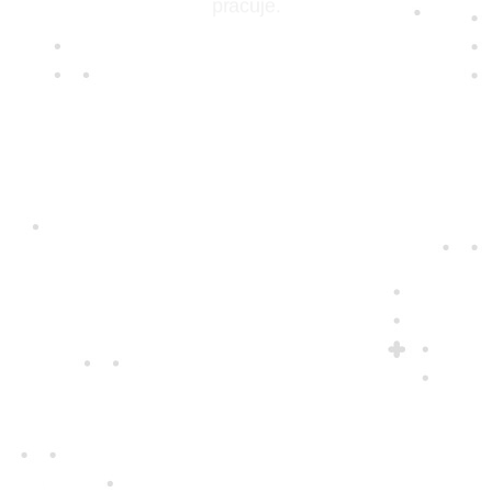
pracuje.
Jedine
fair play
Konáme na rovinu a na nič sa nehráme.
Správame sa tak k zákazníkom i sebe
navzájom.