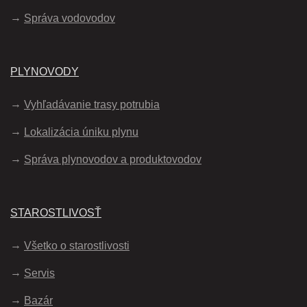
Správa vodovodov
PLYNOVODY
Vyhľadávanie trasy potrubia
Lokalizácia úniku plynu
Správa plynovodov a produktovodov
STAROSTLIVOSŤ
Všetko o starostlivosti
Servis
Bazár