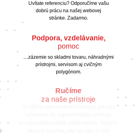
Uvítate referenciu? Odporučíme vašu
dobrú prácu na našej webovej
stránke. Zadarmo.
Podpora, vzdelávanie,
pomoc
…zázemie so skladmi tovaru, náhradnými
prístrojmi, servisom aj cvičným
polygónom.
Ručíme
za naše prístroje
S vášňou pre nové technológie pre vás
vyberáme tie najkvalitnejšie prístroje
a najspoľahlivejších dodávateľov. Takých,
ktorých zaujíma, ako sa vám s nimi