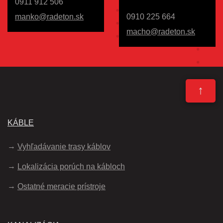
0911 912 506
manko@radeton.sk
0910 225 664
macho@radeton.sk
↑
KÁBLE
Vyhľadávanie trasy káblov
Lokalizácia porúch na kábloch
Ostatné meracie prístroje