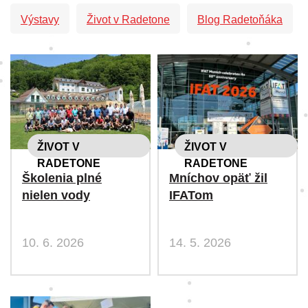
Výstavy
Život v Radetone
Blog Radetoňáka
ŽIVOT V
ŽIVOT V
RADETONE
RADETONE
Školenia plné
Mníchov opäť žil
nielen vody
IFATom
10. 6. 2026
14. 5. 2026