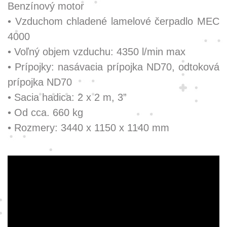
Benzínový motor
• Vzduchom chladené lamelové čerpadlo MEC
4000
• Voľný objem vzduchu: 4350 l/min max
• Prípojky: nasávacia prípojka ND70, odtoková
prípojka ND70
• Sacia hadica: 2 x 2 m, 3”
• Od cca. 660 kg
• Rozmery: 3440 x 1150 x 1140 mm