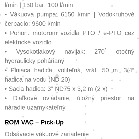
l/min | 150 bar: 100 l/min
• Vákuová pumpa: 6150 l/min | Vodokruhové
čerpadlo: 9600 l/min
• Pohon: motorom vozidla PTO / e-PTO cez
elektrické vozidlo
• Vysokotlakový navijak: 270˚ otočný
hydraulicky poháňaný
• Plniaca hadica: voliteľná, vrát. 50 m. 3/4”
hadica na vodu (ND 20)
• Sacia hadica: 3” ND75 x 3,2 m (2 x)
• Diaľkové ovládanie, úložný priestor na
náradie uzamykateľný
ROM VAC – Pick-Up
Odsávacie vákuové zariadenie