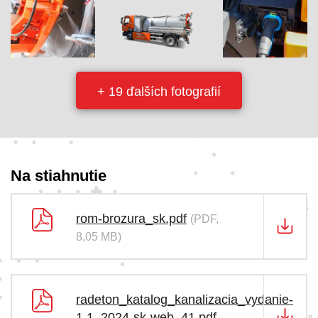
+ 19 ďalších fotografií
Na stiahnutie
rom-brozura_sk.pdf
(PDF,
8,05 MB)
radeton_katalog_kanalizacia_vydanie-
1.1_2024-sk-web_41.pdf