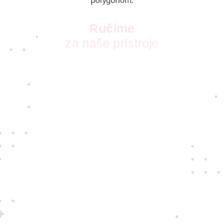
polygónom.
Ručíme
za naše prístroje
S vášňou pre nové technológie pre vás
vyberáme tie najkvalitnejšie prístroje
a najspoľahlivejších dodávateľov. Takých,
ktorých zaujíma, ako sa vám s nimi
pracuje.
Jedine
fair play
Konáme na rovinu a na nič sa nehráme.
Správame sa tak k zákazníkom i sebe
navzájom.