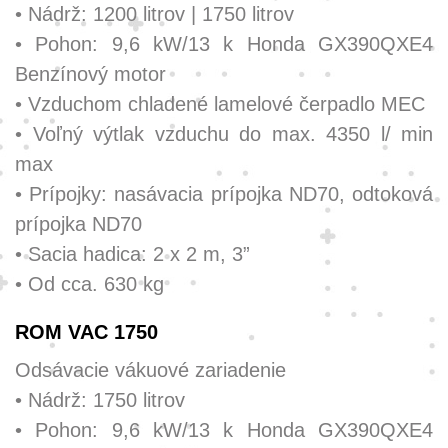
• Nádrž: 1200 litrov | 1750 litrov
• Pohon: 9,6 kW/13 k Honda GX390QXE4
Benzínový motor
• Vzduchom chladené lamelové čerpadlo MEC
• Voľný výtlak vzduchu do max. 4350 l/ min
max
• Prípojky: nasávacia prípojka ND70, odtoková
prípojka ND70
• Sacia hadica: 2 x 2 m, 3”
• Od cca. 630 kg
ROM VAC 1750
Odsávacie vákuové zariadenie
• Nádrž: 1750 litrov
• Pohon: 9,6 kW/13 k Honda GX390QXE4