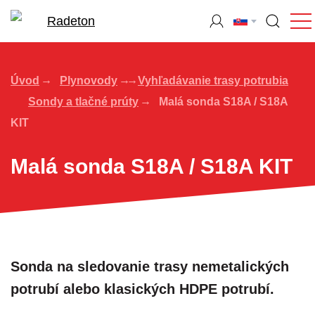
Úvod
Plynovody
Vyhľadávanie trasy potrubia
Sondy a tlačné prúty
Malá sonda S18A / S18A
KIT
Malá sonda S18A / S18A KIT
Sonda na sledovanie trasy nemetalických
potrubí alebo klasických HDPE potrubí.