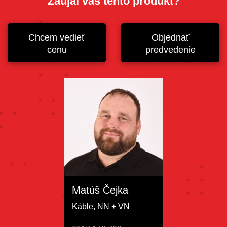
Zaujal vás tento produkt?
Chcem vedieť
Objednať
cenu
predvedenie
Matúš Čejka
Káble, NN + VN