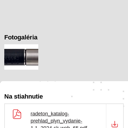
Fotogaléria
Na stiahnutie
radeton_katalog-
prehlad_plyn_vydanie-