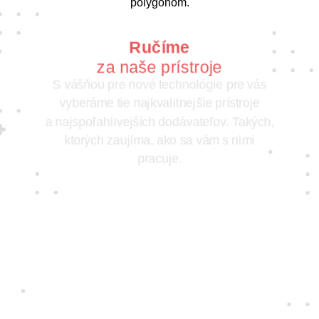
polygónom.
Ručíme
za naše prístroje
S vášňou pre nové technológie pre vás
vyberáme tie najkvalitnejšie prístroje
a najspoľahlivejších dodávateľov. Takých,
ktorých zaujíma, ako sa vám s nimi
pracuje.
Jedine
fair play
Konáme na rovinu a na nič sa nehráme.
Správame sa tak k zákazníkom i sebe
navzájom.