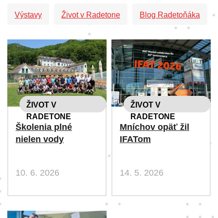
Výstavy
Život v Radetone
Blog Radetoňáka
ŽIVOT V
ŽIVOT V
RADETONE
RADETONE
Školenia plné
Mníchov opäť žil
nielen vody
IFATom
10. 6. 2026
14. 5. 2026