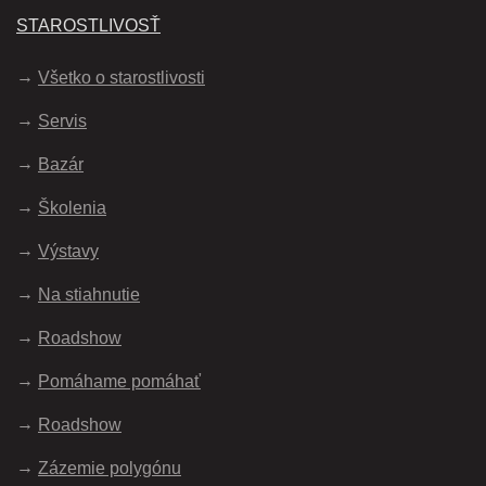
STAROSTLIVOSŤ
Všetko o starostlivosti
Servis
Bazár
Školenia
Výstavy
Na stiahnutie
Roadshow
Pomáhame pomáhať
Roadshow
Zázemie polygónu