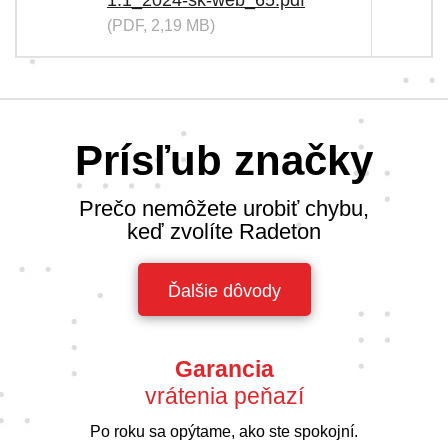
1.1_2024-sk-web_65.pdf
(PDF, 2,19 MB)
Prísľub značky
Prečo nemôžete urobiť chybu,
keď zvolíte Radeton
Ďalšie dôvody
Garancia
vrátenia peňazí
Po roku sa opýtame, ako ste spokojní.